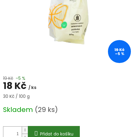
19 Kč
–5 %
19 Kč
–5 %
18 Kč
/ ks
Měrná
30 Kč / 100 g
cena:
Skladem
(29 ks)
Přidat do košíku