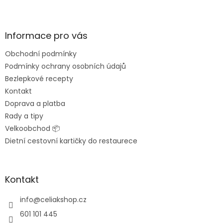
Z
á
p
a
Informace pro vás
t
Obchodní podmínky
í
Podmínky ochrany osobních údajů
Bezlepkové recepty
Kontakt
Doprava a platba
Rady a tipy
Velkoobchod 📦
Dietní cestovní kartičky do restaurece
Kontakt
info
@
celiakshop.cz
601 101 445