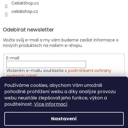
CeliakShop.cz
celiakshop.cz
Odebírat newsletter
Vložte svůj e-mail a my vám budeme zasílat informace o
nových produktech na našem e-shopu.
E-mail
Vložením e-mailu souhlasíte s
podmínkami ochrany
osobních údajů
Používáme cookies, abychom Vám umožnili
PŘIHLÁSIT SE
pohodlné prohlížení webu a díky analýze provozu
webu neustále zlepšovali jeho funkce, výkon a
použitelnost.
Více informací
Vytvořil Shoptet
Nastavení