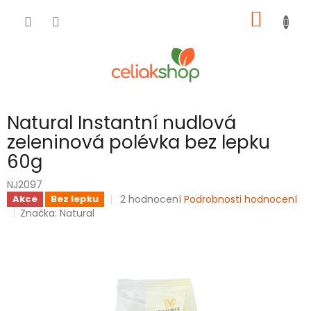
Přejít
NÁKUP
na
obsah
KOŠÍK
Natural Instantní nudlová
zeleninová polévka bez lepku
60g
NJ2097
Průměrné
2 hodnocení
Podrobnosti hodnocení
Akce
Bez lepku
hodnocení
Značka:
Natural
produktu
je
5,0
z
5
hvězdiček.