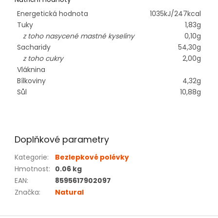
Energetická hodnota
1035kJ/247kcal
Tuky
1,83g
z toho nasycené mastné kyseliny
0,10g
Sacharidy
54,30g
z toho cukry
2,00g
Vláknina
Bílkoviny
4,32g
Sůl
10,88g
Doplňkové parametry
Kategorie
:
Bezlepkové polévky
Hmotnost
:
0.06 kg
EAN
:
8595617902097
Značka
:
Natural