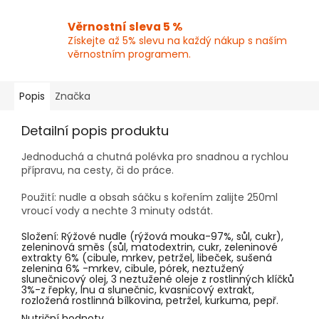
Věrnostní sleva 5 %
Získejte až 5% slevu na každý nákup s naším
věrnostním programem.
Popis
Značka
Detailní popis produktu
Jednoduchá a chutná polévka pro snadnou a rychlou
přípravu, na cesty, či do práce.
Použití: nudle a obsah sáčku s kořením zalijte 250ml
vroucí vody a nechte 3 minuty odstát.
Složení: Rýžové nudle (rýžová mouka-97%, sůl, cukr),
zeleninová směs (sůl, matodextrin, cukr, zeleninové
extrakty 6% (cibule, mrkev, petržel, libeček, sušená
zelenina 6% -mrkev, cibule, pórek, neztužený
slunečnicový olej, 3 neztužené oleje z rostlinných klíčků
3%-z řepky, lnu a slunečnic, kvasnicový extrakt,
rozložená rostlinná bílkovina, petržel, kurkuma, pepř.
Nutriční hodnoty