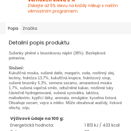
Získejte až 5% slevu na každý nákup s naším
věrnostním programem.
Popis
Značka
Detailní popis produktu
Sušenky plněné s brusinkovou náplní (38%). Bezlepkové
potravina.
Složení:
Kukuřičná mouka, sušené datle, margarín, voda, rostlinný olej,
lecitiny, fruktóza 13,7%, kukuřičná krupice, fruktózový sirup,
sušené brusinky 5,3%, semena sezamu, amarantová mouka
1,7%, sušená vaječná směs, odtučněné kakao, rostlinné tuky
částečně hydrogenované, sušená syrovátka, laktóza,
maltodextrin, kypřící látky, aromata, emulgátor, kyselina listová.
Obsahuje sezam, vejce a mléko. Může obsahovat arašídy, lískové
ořechy, sóju.
Výživové údaje na 100 g:
Energetická hodnota:
1 813 kJ / 433 kcal