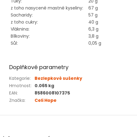
Tuky:
20 g
z toho nasycené mastné kyseliny:
67 g
Sacharidy:
57 g
z toho cukry:
40 g
Vláknina:
6,3 g
Bílkoviny:
3,8 g
Sůl:
0,05 g
Doplňkové parametry
Kategorie
:
Bezlepkové sušenky
Hmotnost
:
0.065 kg
EAN
:
8586008107375
Značka
:
Celi Hope
Z
á
p