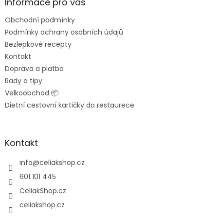
a
Informace pro vás
t
Obchodní podmínky
í
Podmínky ochrany osobních údajů
Bezlepkové recepty
Kontakt
Doprava a platba
Rady a tipy
Velkoobchod 📦
Dietní cestovní kartičky do restaurece
Kontakt
info
@
celiakshop.cz
601 101 445
CeliakShop.cz
celiakshop.cz