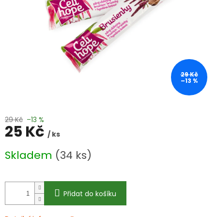
29 Kč
–13 %
29 Kč
–13 %
25 Kč
/ ks
Měrná
Skladem
(34 ks)
cena:
Přidat do košíku