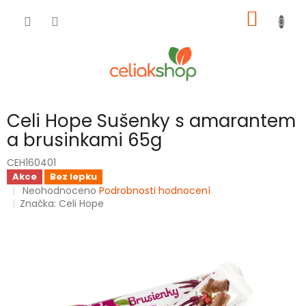
Přejít
NÁKUP
na
obsah
KOŠÍK
Celi Hope Sušenky s amarantem
a brusinkami 65g
CEH160401
Akce
Bez lepku
Průměrné
Neohodnoceno
Podrobnosti hodnocení
hodnocení
Značka:
Celi Hope
produktu
je
0,0
z
5
hvězdiček.