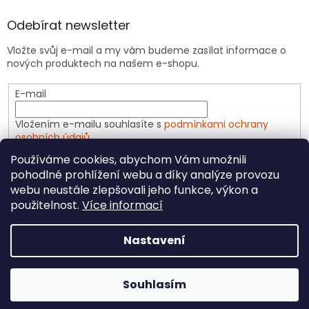
Odebírat newsletter
Vložte svůj e-mail a my vám budeme zasílat informace o
nových produktech na našem e-shopu.
E-mail
Vložením e-mailu souhlasíte s
podmínkami ochrany
osobních údajů
Používáme cookies, abychom Vám umožnili
PŘIHLÁSIT SE
pohodlné prohlížení webu a díky analýze provozu
webu neustále zlepšovali jeho funkce, výkon a
použitelnost.
Více informací
Vytvořil Shoptet
Nastavení
Copyright 2026
CeliakShop.cz
. Všechna práva
Souhlasím
vyhrazena.