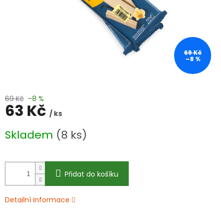
69 Kč
–8 %
69 Kč
–8 %
63 Kč
/ ks
Měrná
Skladem
(8 ks)
cena:
Přidat do košíku
Detailní informace