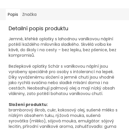
Popis
Značka
Detailní popis produktu
Jemné, křehké oplatky s lahodnou vanilkovou náplní
potěší každého milovníka sladkého. Skvělá volba ke
kávě, do školy i na cesty – bez lepku, bez pšenice, bez
kompromisů.
Bezlepkové oplatky Schär s vanilkovou náplní jsou
vyrobeny speciálně pro osoby s intolerancí na lepek.
Díky vyváženému složení a jemné chuti jsou vhodné
jako rychlá svačina nebo sladké mlsání doma i na
cestách. Neobsahují palmový olej a mají nízký obsah
vlákniny, zato potěší bohatou vanilkovou chutí.
Složení produktu:
bramborový škrob, cukr, kokosový olej, sušené mléko s
nízkým obsahem tuku, rýžová mouka, sušená
syrovátka (mléko), sójová mouka, emulgátor: sójový
lecitin, přírodní vanilkové aroma, zahušťovadlo: guma