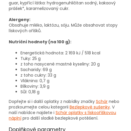
guar, kypřící látka: hydrogenuhličitan sodný, kakaový
prášek*, karamelizovaný cukr.
Alergeny:
Obsahuje mléko, laktózu, sóju. Může obsahovat stopy
lískových oříšků.
Nutriční hodnoty (na 100 g):
Energetická hodnota: 2 169 kJ / 518 kcal
Tuky: 25 g
z toho nasycené mastné kyseliny: 20 g
Sacharidy: 69 g
z toho cukry: 33 g
Vláknina: 0,7 g
Bílkoviny: 3,9 g
Sůl: 0,18 g
Dopřejte si i další oplatky z nabídky značky
Schär
nebo
prozkoumejte celou kategorii
Bezlepkové sušenky
. V
naší nabídce najdete i
Schär oplatky s lískooříškovou
náplní
pro další sladké bezlepkové potěšení.
Doplňkové parametry