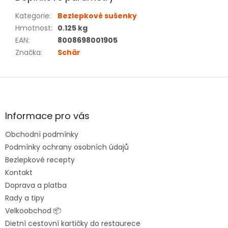
Kategorie
:
Bezlepkové sušenky
Hmotnost
:
0.125 kg
EAN
:
8008698001905
Značka
:
Schär
Z
á
p
a
Informace pro vás
t
Obchodní podmínky
í
Podmínky ochrany osobních údajů
Bezlepkové recepty
Kontakt
Doprava a platba
Rady a tipy
Velkoobchod 📦
Dietní cestovní kartičky do restaurece