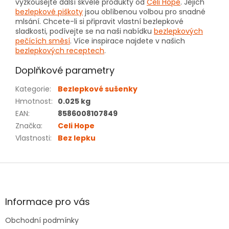
vyzkoušejte další skvělé produkty od
Celi Hope
. Jejich
bezlepkové piškoty
jsou oblíbenou volbou pro snadné
mlsání. Chcete-li si připravit vlastní bezlepkové
sladkosti, podívejte se na naši nabídku
bezlepkových
pečících směsí
. Více inspirace najdete v našich
bezlepkových receptech
.
Doplňkové parametry
Kategorie
:
Bezlepkové sušenky
Hmotnost
:
0.025 kg
EAN
:
8586008107849
Značka
:
Celi Hope
Vlastnosti
:
Bez lepku
Z
á
p
a
Informace pro vás
t
Obchodní podmínky
í