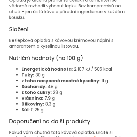
Oplatka je určena pro lidi se celiakií a těmi, kteří se
vědomě rozhodli vyhnout lepku. Bez kompromisů na
chuti – jen čistá káva a přírodní ingredience v každém
kousku.
Složení
Bezlepková oplatka s kávovou krémovou náplní s
amarantem a kyselinou listovou.
Nutriční hodnoty (na 100 g)
Energetická hodnota:
2 107 kJ / 505 kcal
Tuky:
30 g
z toho nasycené mastné kyseliny:
11 g
Sacharidy:
48 g
z toho cukry:
28 g
Vláknina:
7,9 g
Bílkoviny:
8,3 g
Sůl:
0,25 g
Doporučení na další produkty
Pokud vám chutná tato kávová oplatka, určitě si