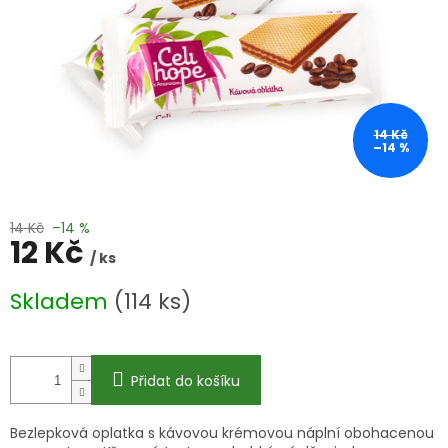
14 Kč
–14 %
14 Kč
–14 %
12 Kč
/ ks
Měrná
Skladem
(114 ks)
cena:
Přidat do košíku
Bezlepková oplatka s kávovou krémovou náplní obohacenou