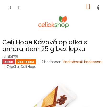
Přejít
NÁKUP
na
obsah
KOŠÍK
Celi Hope Kávová oplatka s
amarantem 25 g bez lepku
CEH101718
Průměrné
2 hodnocení
Podrobnosti hodnocení
Akce
Bez lepku
hodnocení
Značka:
Celi Hope
produktu
je
3,5
z
5
hvězdiček.