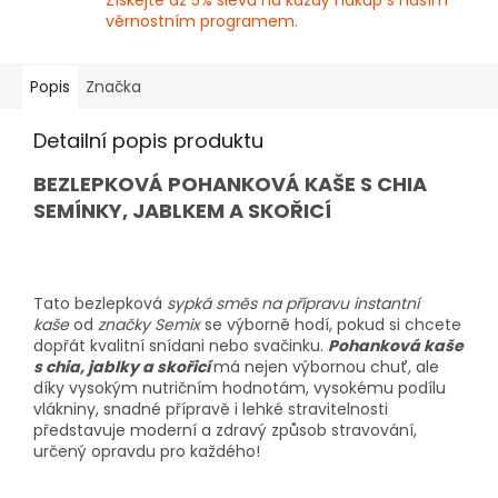
Získejte až 5% slevu na každý nákup s naším
věrnostním programem.
Popis
Značka
Detailní popis produktu
BEZLEPKOVÁ POHANKOVÁ KAŠE S CHIA
SEMÍNKY, JABLKEM A SKOŘICÍ
Tato bezlepková
sypká směs na přípravu instantní
kaše
od
značky Semix
se výborně hodí, pokud si chcete
dopřát kvalitní snídani nebo svačinku.
Pohanková kaše
s chia, jablky a skořicí
má nejen výbornou chuť, ale
díky vysokým nutričním hodnotám, vysokému podílu
vlákniny, snadné přípravě i lehké stravitelnosti
představuje moderní a zdravý způsob stravování,
určený opravdu pro každého!