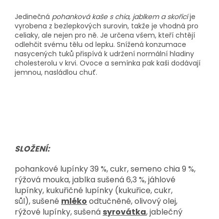
Jedinečná
pohanková kaše s chia, jablkem a skořicí
je
vyrobena z bezlepkových surovin, takže je vhodná pro
celiaky, ale nejen pro ně. Je určena všem, kteří chtějí
odlehčit svému tělu od lepku. Snížená konzumace
nasycených tuků přispívá k udržení normální hladiny
cholesterolu v krvi. Ovoce a semínka pak kaši dodávají
jemnou, nasládlou chuť.
SLOŽENÍ:
pohankové lupínky 39 %, cukr, semeno chia 9 %,
rýžová mouka, jablka sušená 6,3 %, jáhlové
lupínky, kukuřičné lupínky (kukuřice, cukr,
sůl),
sušené
mléko
odtučněné, olivový olej,
rýžové lupínky, sušená
syrovátka
, jablečný