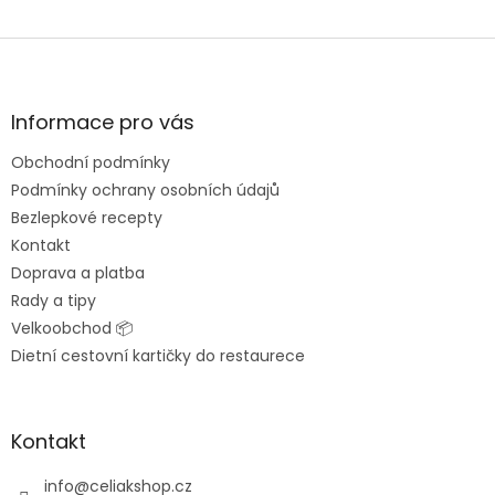
Z
á
p
a
Informace pro vás
t
Obchodní podmínky
í
Podmínky ochrany osobních údajů
Bezlepkové recepty
Kontakt
Doprava a platba
Rady a tipy
Velkoobchod 📦
Dietní cestovní kartičky do restaurece
Kontakt
info
@
celiakshop.cz