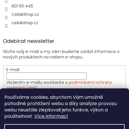
601 101 445
CeliakShop.cz
celiakshop.cz
Odebírat newsletter
Vložte svůj e-mail a my vám budeme zasílat informace o
nových produktech na našem e-shopu.
E-mail
Vložením e-mailu souhlasíte s
podmínkami ochrany
osobních údajů
Používáme cookies, abychom Vám umožnili
PŘIHLÁSIT SE
pohodlné prohlížení webu a díky analýze provozu
webu neustále zlepšovali jeho funkce, výkon a
použitelnost.
Více informací
Vytvořil Shoptet