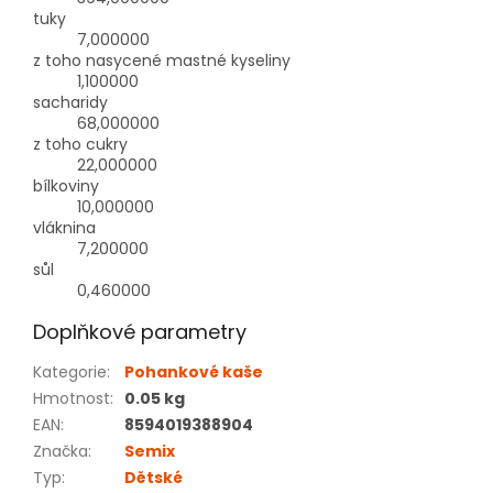
tuky
7,000000
z toho nasycené mastné kyseliny
1,100000
sacharidy
68,000000
z toho cukry
22,000000
bílkoviny
10,000000
vláknina
7,200000
sůl
0,460000
Doplňkové parametry
Kategorie
:
Pohankové kaše
Hmotnost
:
0.05 kg
EAN
:
8594019388904
Značka
:
Semix
Typ
:
Dětské