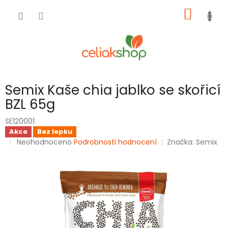
Přejít
NÁKUP
na
obsah
KOŠÍK
Semix Kaše chia jablko se skořicí
BZL 65g
SE120001
Akce
Bez lepku
Průměrné
Neohodnoceno
Podrobnosti hodnocení
Značka:
Semix
hodnocení
produktu
je
0,0
z
5
hvězdiček.