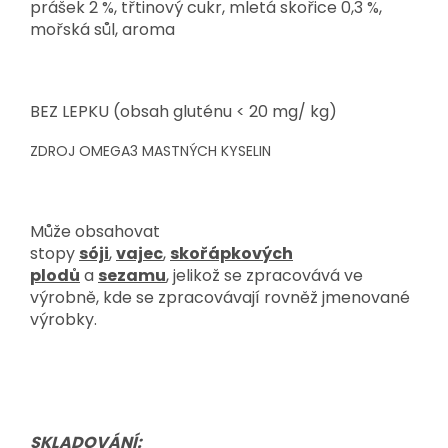
prášek 2 %, třtinový cukr, mletá skořice 0,3 %,
mořská sůl, aroma
BEZ LEPKU (obsah gluténu < 20 mg/ kg)
ZDROJ OMEGA3 MASTNÝCH KYSELIN
Může obsahovat
stopy
sóji
,
vajec
,
skořápkových
plodů
a
sezamu
, jelikož se zpracovává ve
výrobně, kde se zpracovávají rovněž jmenované
výrobky.
SKLADOVÁNÍ: