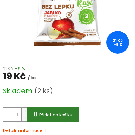
21 Kč
–9 %
21 Kč
–9 %
19 Kč
/ ks
Měrná
Skladem
(2 ks)
cena:
Přidat do košíku
Detailní informace