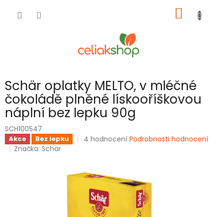
Přejít
NÁKUP
na
obsah
KOŠÍK
Schär oplatky MELTO, v mléčné
čokoládě plněné lískooříškovou
náplní bez lepku 90g
SCH100547
Průměrné
4 hodnocení
Podrobnosti hodnocení
Akce
Bez lepku
hodnocení
Značka:
Schär
produktu
je
4,8
z
5
hvězdiček.