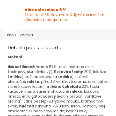
Věrnostní sleva 5 %
Získejte až 5% slevu na každý nákup s naším
věrnostním programem.
Popis
Značka
Detailní popis produktu
Složení:
lískooříšková
hmota 57% [cukr, rostlinné oleje
(palmový, slunečnicový),
lískové ořechy
20%, laktóza
(
mléko
), sušená syrovátka (
mléko
), sušené
plnotučné
mléko
, přírodní vanilkové aroma, emulgátor:
slunečnicový lecitin],
mléčná čokoláda
23% (cukr,
kakaové máslo, sušené plnotučné
mléko
, kakaová
hmota, emulgátor:
sójový
lecitin; přírodní vanilkové
aroma), vafle bez lepku (rýžová mouka, bramborový
škrob,
mléčná
bílkovina, kukuřičný škrob, palmový olej,
emulgátor: slunečnicový lecitin; kypřící látky: