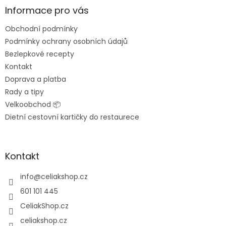
a
Informace pro vás
t
Obchodní podmínky
í
Podmínky ochrany osobních údajů
Bezlepkové recepty
Kontakt
Doprava a platba
Rady a tipy
Velkoobchod 📦
Dietní cestovní kartičky do restaurece
Kontakt
info
@
celiakshop.cz
601 101 445
CeliakShop.cz
celiakshop.cz