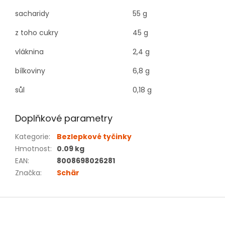
sacharidy
55 g
z toho cukry
45 g
vláknina
2,4 g
bílkoviny
6,8 g
sůl
0,18 g
Doplňkové parametry
Kategorie
:
Bezlepkové tyčinky
Hmotnost
:
0.09 kg
EAN
:
8008698026281
Značka
:
Schär
Z
á
p