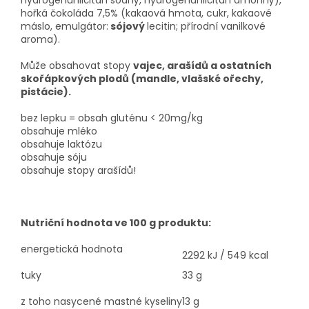
hydrogenuhličitan sodný, hydrogenuhličitan amonný),
hořká čokoláda 7,5% (kakaová hmota, cukr, kakaové
máslo, emulgátor:
sójový
lecitin; přírodní vanilkové
aroma).
Může obsahovat stopy
vajec, arašídů a ostatních
skořápkových plodů (mandle, vlašské ořechy,
pistácie).
bez lepku = obsah gluténu < 20mg/kg
obsahuje mléko
obsahuje laktózu
obsahuje sóju
obsahuje stopy arašídů!
Nutriční hodnota ve 100 g produktu:
energetická hodnota
2292 kJ / 549 kcal
tuky
33 g
z toho nasycené mastné kyseliny
13 g