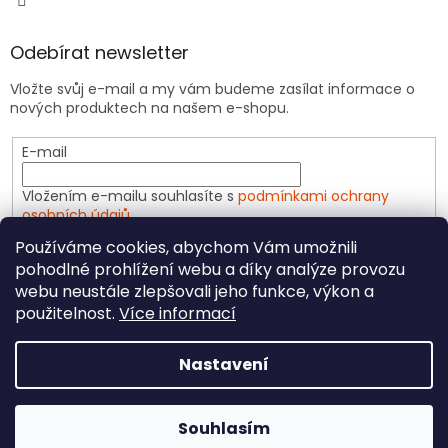
Odebírat newsletter
Vložte svůj e-mail a my vám budeme zasílat informace o
nových produktech na našem e-shopu.
E-mail
Vložením e-mailu souhlasíte s
podmínkami ochrany
osobních údajů
Používáme cookies, abychom Vám umožnili
PŘIHLÁSIT SE
pohodlné prohlížení webu a díky analýze provozu
webu neustále zlepšovali jeho funkce, výkon a
použitelnost.
Více informací
Vytvořil Shoptet
Nastavení
Copyright 2026
CeliakShop.cz
. Všechna práva
Souhlasím
vyhrazena.