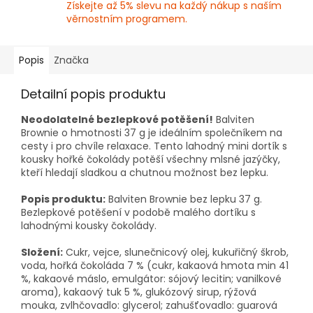
Získejte až 5% slevu na každý nákup s naším
věrnostním programem.
Popis
Značka
Detailní popis produktu
Neodolatelné bezlepkové potěšení!
Balviten
Brownie o hmotnosti 37 g je ideálním společníkem na
cesty i pro chvíle relaxace. Tento lahodný mini dortík s
kousky hořké čokolády potěší všechny mlsné jazýčky,
kteří hledají sladkou a chutnou možnost bez lepku.
Popis produktu:
Balviten Brownie bez lepku 37 g.
Bezlepkové potěšení v podobě malého dortíku s
lahodnými kousky čokolády.
Složení:
Cukr, vejce, slunečnicový olej, kukuřičný škrob,
voda, hořká čokoláda 7 % (cukr, kakaová hmota min 41
%, kakaové máslo, emulgátor: sójový lecitin; vanilkové
aroma), kakaový tuk 5 %, glukózový sirup, rýžová
mouka, zvlhčovadlo: glycerol; zahušťovadlo: guarová