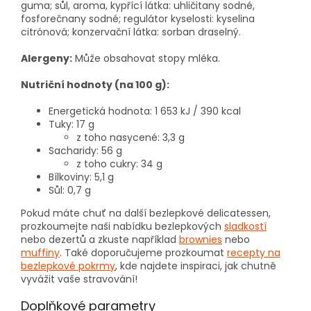
guma; sůl, aroma, kypřící látka: uhličitany sodné,
fosforečnany sodné; regulátor kyselosti: kyselina
citrónová; konzervační látka: sorban draselný.
Alergeny:
Může obsahovat stopy mléka.
Nutriční hodnoty (na 100 g):
Energetická hodnota: 1 653 kJ / 390 kcal
Tuky: 17 g
z toho nasycené: 3,3 g
Sacharidy: 56 g
z toho cukry: 34 g
Bílkoviny: 5,1 g
Sůl: 0,7 g
Pokud máte chuť na další bezlepkové delicatessen,
prozkoumejte naši nabídku bezlepkových
sladkostí
nebo dezertů a zkuste například
brownies
nebo
muffiny
. Také doporučujeme prozkoumat
recepty na
bezlepkové pokrmy
, kde najdete inspiraci, jak chutně
vyvážit vaše stravování!
Doplňkové parametry