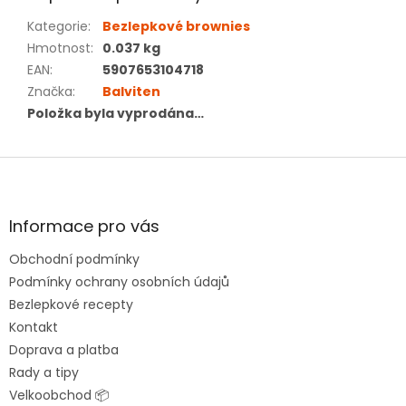
Kategorie
:
Bezlepkové brownies
Hmotnost
:
0.037 kg
EAN
:
5907653104718
Značka
:
Balviten
Položka byla vyprodána…
Z
á
p
a
Informace pro vás
t
Obchodní podmínky
í
Podmínky ochrany osobních údajů
Bezlepkové recepty
Kontakt
Doprava a platba
Rady a tipy
Velkoobchod 📦