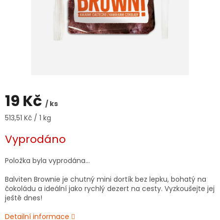
19 Kč
/ ks
Měrná
513,51 Kč / 1 kg
cena:
Vyprodáno
Položka byla vyprodána…
Balviten Brownie je chutný mini dortík bez lepku, bohatý na
čokoládu a ideální jako rychlý dezert na cesty. Vyzkoušejte jej
ještě dnes!
Detailní informace