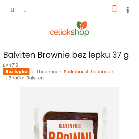
Přejít
NÁKUP
na
obsah
KOŠÍK
Balviten Brownie bez lepku 37 g
BA4718
Průměrné
1 hodnocení
Podrobnosti hodnocení
Bez lepku
hodnocení
Značka:
Balviten
produktu
je
5,0
z
5
hvězdiček.