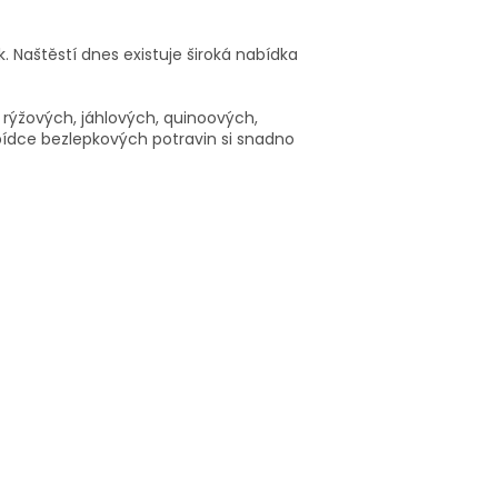
 Naštěstí dnes existuje široká nabídka
 rýžových, jáhlových, quinoových,
ídce bezlepkových potravin si snadno