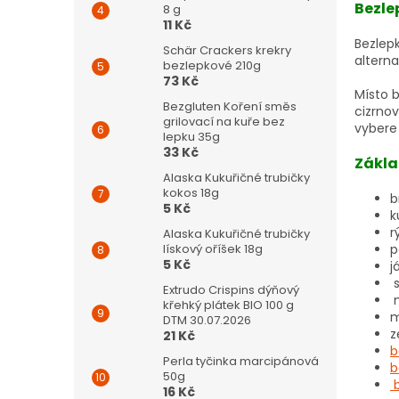
Bezle
8 g
11 Kč
Bezlep
Schär Crackers krekry
alterna
bezlepkové 210g
73 Kč
Místo 
Bezgluten Koření směs
cizrno
grilovací na kuře bez
vybere 
lepku 35g
33 Kč
Zákla
Alaska Kukuřičné trubičky
kokos 18g
b
5 Kč
k
r
Alaska Kukuřičné trubičky
p
lískový oříšek 18g
5 Kč
j
Extrudo Crispins dýňový
křehký plátek BIO 100 g
m
DTM 30.07.2026
z
21 Kč
b
Perla tyčinka marcipánová
b
50g
16 Kč