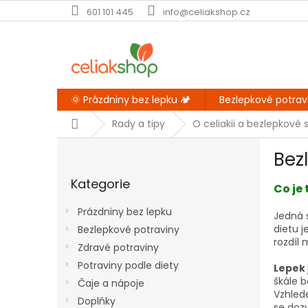
Přejít
601 101 445
info@celiakshop.cz
na
obsah
🌞 Prázdniny bez lepku 🏕️
Bezlepkové potrav
Domů
Rady a tipy
O celiakii a bezlepkové 
P
Bez
o
Přeskočit
s
Kategorie
kategorie
Co je
t
r
Prázdniny bez lepku
Jedná s
a
dietu 
Bezlepkové potraviny
n
rozdíl 
Zdravé potraviny
n
í
Potraviny podle diety
Lepek
p
škále b
Čaje a nápoje
a
Vzhled
Doplňky
se doz