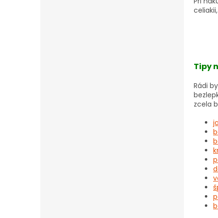
Při ná
celiak
Tipy 
Rádi by
bezlep
zcela b
j
b
b
k
p
d
v
š
p
b