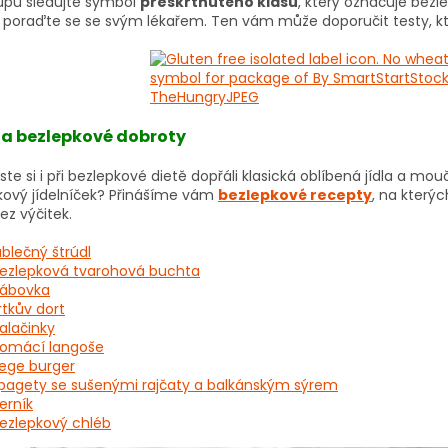
kupu sledujte symbol
přeškrtnutého klasu
, který označuje bez
ii, poraďte se se svým lékařem. Ten vám může doporučit testy, k
na bezlepkové dobroty
ste si i při bezlepkové dietě dopřáli klasická oblíbená jídla a m
kový jídelníček? Přinášíme vám
bezlepkové recepty
, na kterýc
ez výčitek.
ablečný štrúdl
ezlepková tvarohová buchta
ábovka
rtkův dort
alačinky
omácí langoše
ege burger
pagety se sušenými rajčaty a balkánským sýrem
erník
ezlepkový chléb