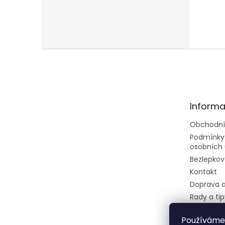
Z
á
p
a
t
Informa
í
Obchodní
Podmínky
osobních 
Bezlepkov
Kontakt
Doprava a
Rady a tip
Velkoobc
Používáme
Dietní ces