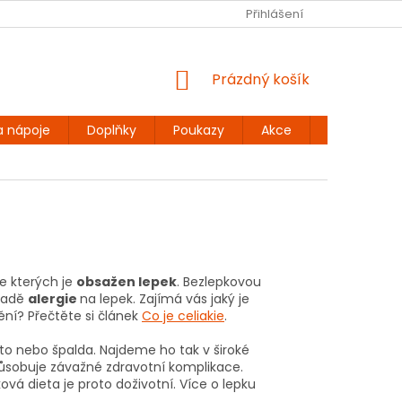
Ů
BEZLEPKOVÉ RECEPTY
KONTAKT
Přihlášení
DOPRAVA A PLATBA
NÁKUPNÍ
Prázdný košík
KOŠÍK
a nápoje
Doplňky
Poukazy
Akce
Dárky
ve kterých je
obsažen lepek
. Bezlepkovou
ípadě
alergie
na lepek. Zajímá vás jaký je
nění? Přečtěte si článek
Co je celiakie
.
žito nebo špalda. Najdeme ho tak v široké
způsobuje závažné zdravotní komplikace.
á dieta je proto doživotní. Více o lepku