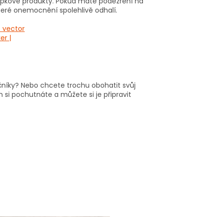
lepkové produkty. Pokud máte podezření na
teré onemocnění spolehlivě odhalí.
oučníky? Nebo chcete trochu obohatit svůj
h si pochutnáte a můžete si je připravit