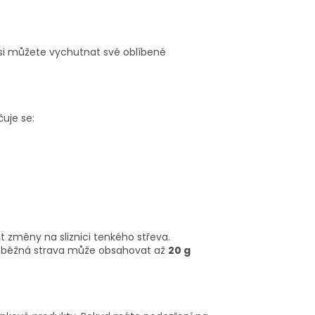
 si můžete vychutnat své oblíbené
čuje se:
 změny na sliznici tenkého střeva.
o běžná strava může obsahovat až
20 g