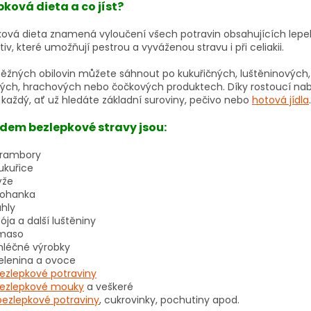
pková dieta a co jíst?
ková dieta znamená vyloučení všech potravin obsahujících lepek.
tiv, které umožňují pestrou a vyváženou stravu i při celiakii.
běžných obilovin můžete sáhnout po kukuřičných, luštěninových,
vých, hrachových nebo čočkových produktech. Díky rostoucí nab
každý, ať už hledáte základní suroviny, pečivo nebo
hotová jídla
.
dem bezlepkové stravy jsou:
rambory
ukuřice
ýže
ohanka
áhly
sója a další luštěniny
maso
léčné výrobky
elenina a ovoce
ezlepkové potraviny
ezlepkové mouky
a veškeré
bezlepkové potraviny
, cukrovinky, pochutiny apod.