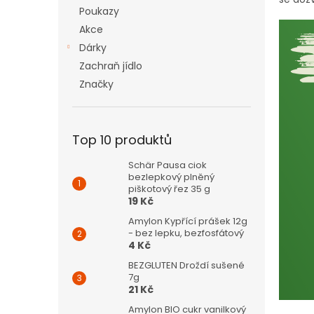
n
Poukazy
e
Akce
l
Dárky
Zachraň jídlo
Značky
Top 10 produktů
Schär Pausa ciok
bezlepkový plněný
piškotový řez 35 g
19 Kč
Amylon Kypřící prášek 12g
- bez lepku, bezfosfátový
4 Kč
BEZGLUTEN Droždí sušené
7g
21 Kč
Amylon BIO cukr vanilkový