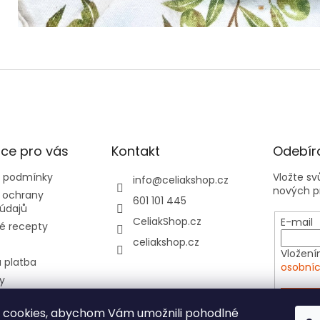
ce pro vás
Kontakt
Odebíra
 podmínky
Vložte s
info
@
celiakshop.cz
nových p
 ochrany
601 101 445
údajů
CeliakShop.cz
E-mail
é recepty
celiakshop.cz
Vložení
 platba
osobníc
y
hod 📦
PŘIHL
 cookies, abychom Vám umožnili pohodlné
tovní kartičky do