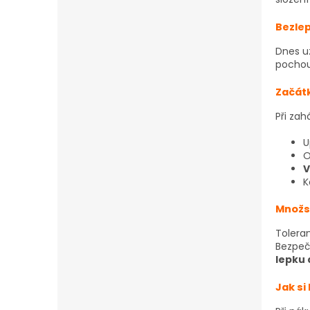
Bezlep
Dnes u
pochou
Začátk
Při zah
U
O
V
K
Množs
Toleran
Bezpeč
lepku
Jak si 