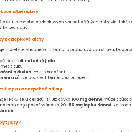
kové alternativy
ž existuje mnoho bezlepkových variant běžných potravin, takže
tky bez obav.
y bezlepkové diety
ájení diety je vhodné volit šetřící a protidráždivou stravu. Doporu
přednostnit
netučná jídla
mezit tuky
aření a dušení
místo smažení
oření a sůl lze používat téměř bez omezení
tví lepku a bezpečné dávky
ce lepku se u celiaků liší. Již dávka
100 mg denně
může způsobit
ná hranice je považována za
20–50 mg lepku denně
, zatímc
 denně
.
být jistý?