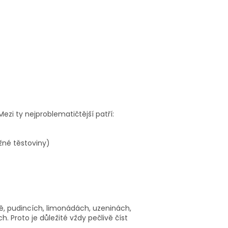
Mezi ty nejproblematičtější patří:
žné těstoviny)
dě, pudincích, limonádách, uzeninách,
 Proto je důležité vždy pečlivě číst