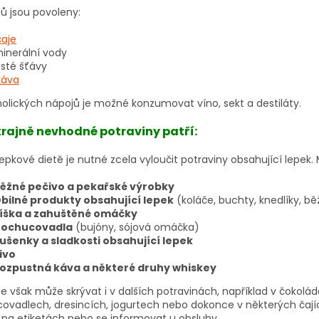
ů jsou povoleny:
čaje
inerální vody
isté šťávy
káva
holických nápojů je možné konzumovat víno, sekt a destiláty.
krajně nevhodné potraviny patří:
lepkové dietě je nutné zcela vyloučit potraviny obsahující lepek. 
ěžné pečivo a pekařské výrobky
bilné produkty obsahující lepek
(koláče, buchty, knedlíky, bě
íška a zahuštěné omáčky
ochucovadla
(bujóny, sójová omáčka)
ušenky a sladkosti obsahující lepek
ivo
ozpustná káva a některé druhy whiskey
e však může skrývat i v dalších potravinách, například v čokolá
vadlech, dresincích, jogurtech nebo dokonce v některých čajích.
í na etiketách nebo se informovat u obsluhy.