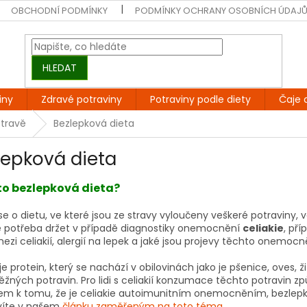
OBCHODNÍ PODMÍNKY
PODMÍNKY OCHRANY OSOBNÍCH ÚDAJ
HLEDAT
iny
Zdravé potraviny
Potraviny podle diety
Čaje 
stravě
Bezlepková dieta
lepková dieta
 to bezlepková dieta?
e o dietu, ve které jsou ze stravy vyloučeny veškeré potraviny, 
je potřeba držet v případě diagnostiky onemocnění
celiakie
, př
mezi celiakií, alergií na lepek a jaké jsou projevy těchto onemoc
je protein, který se nachází v obilovinách jako je pšenice, oves, 
ěžných potravin. Pro lidi s celiakií konzumace těchto potravin 
em k tomu, že je celiakie autoimunitním onemocněním, bezlepkov
víte v našem
článku zaměřeným na toto téma
.