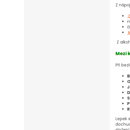
Z nápoj
m
č
Z alko
Mezi 
Při bez
B
O
J
D
S
P
R
Lepek s
dochuco
složen