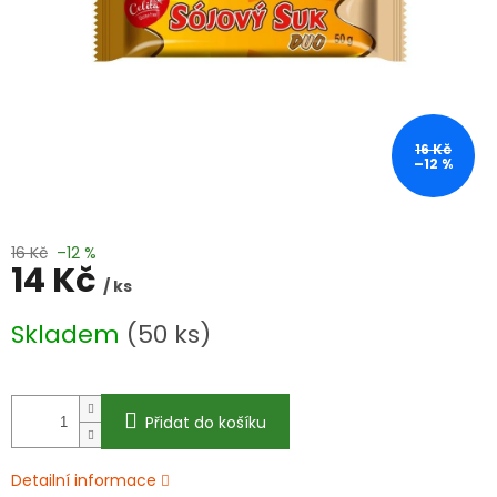
16 Kč
–12 %
16 Kč
–12 %
14 Kč
/ ks
Měrná
Skladem
(50 ks)
cena:
Přidat do košíku
Detailní informace