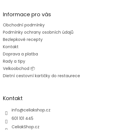
á
p
a
Informace pro vás
t
Obchodní podmínky
í
Podmínky ochrany osobních údajů
Bezlepkové recepty
Kontakt
Doprava a platba
Rady a tipy
Velkoobchod 📦
Dietní cestovní kartičky do restaurece
Kontakt
info
@
celiakshop.cz
601 101 445
CeliakShop.cz