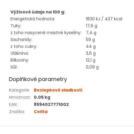
Výživové údaje na 100 g:
Energetická hodnota:
1830 kJ / 437 kcal
Tuky:
17,6 g
z toho nasycené mastné kyseliny:
7,4 g
Sacharidy:
59 g
z toho cukry:
44 g
Vláknina:
3,6 g
Bílkoviny:
12,1 g
Sůl:
0,09 g
Doplňkové parametry
Kategorie
:
Bezlepkové sladkosti
Hmotnost
:
0.05 kg
EAN
:
8594027771002
Značka
:
Celita
Z