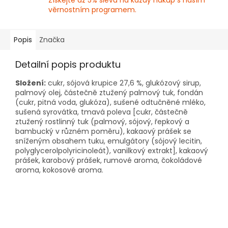
Získejte až 5% slevu na každý nákup s naším
věrnostním programem.
Popis
Značka
Detailní popis produktu
Složení:
cukr, sójová krupice 27,6 %, glukózový sirup,
palmový olej, částečně ztužený palmový tuk, fondán
(cukr, pitná voda, glukóza), sušené odtučněné mléko,
sušená syrovátka, tmavá poleva [cukr, částečně
ztužený rostlinný tuk (palmový, sójový, řepkový a
bambucký v různém poměru), kakaový prášek se
sníženým obsahem tuku, emulgátory (sójový lecitin,
polyglycerolpolyricinoleát), vanilkový extrakt], kakaový
prášek, karobový prášek, rumové aroma, čokoládové
aroma, kokosové aroma.