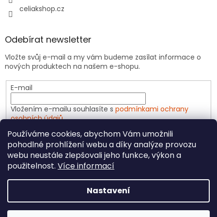
celiakshop.cz
Odebírat newsletter
Vložte svůj e-mail a my vám budeme zasílat informace o
nových produktech na našem e-shopu.
E-mail
Vložením e-mailu souhlasíte s
podmínkami ochrany
osobních údajů
Používáme cookies, abychom Vám umožnili
PŘIHLÁSIT SE
pohodlné prohlížení webu a díky analýze provozu
webu neustále zlepšovali jeho funkce, výkon a
použitelnost.
Více informací
Vytvořil Shoptet
Nastavení
Copyright 2026
CeliakShop.cz
. Všechna práva