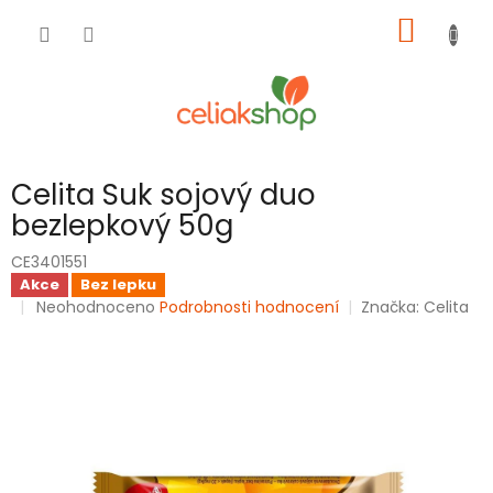
Přejít
NÁKUP
na
obsah
KOŠÍK
Celita Suk sojový duo
bezlepkový 50g
CE3401551
Akce
Bez lepku
Průměrné
Neohodnoceno
Podrobnosti hodnocení
Značka:
Celita
hodnocení
produktu
je
0,0
z
5
hvězdiček.