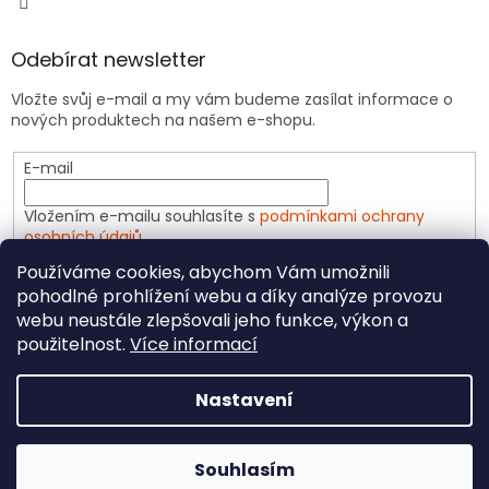
Odebírat newsletter
Vložte svůj e-mail a my vám budeme zasílat informace o
nových produktech na našem e-shopu.
E-mail
Vložením e-mailu souhlasíte s
podmínkami ochrany
osobních údajů
Používáme cookies, abychom Vám umožnili
PŘIHLÁSIT SE
pohodlné prohlížení webu a díky analýze provozu
webu neustále zlepšovali jeho funkce, výkon a
použitelnost.
Více informací
Vytvořil Shoptet
Nastavení
Copyright 2026
CeliakShop.cz
. Všechna práva
Souhlasím
vyhrazena.