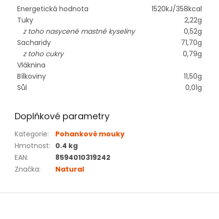
Energetická hodnota
1520kJ/358kcal
Tuky
2,22g
z toho nasycené mastné kyseliny
0,52g
Sacharidy
71,70g
z toho cukry
0,79g
Vláknina
Bílkoviny
11,50g
Sůl
0,01g
Doplňkové parametry
Kategorie
:
Pohankové mouky
Hmotnost
:
0.4 kg
EAN
:
8594010319242
Značka
:
Natural
Z
á