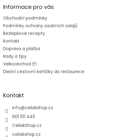
p
a
Informace pro vás
t
Obchodní podmínky
í
Podmínky ochrany osobních údajů
Bezlepkové recepty
Kontakt
Doprava a platba
Rady a tipy
Velkoobchod 📦
Dietní cestovní kartičky do restaurece
Kontakt
info
@
celiakshop.cz
601 101 445
CeliakShop.cz
celiakshop.cz