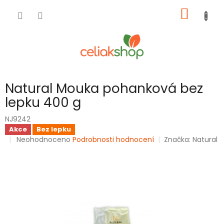
Přejít
NÁKUP
na
obsah
KOŠÍK
Natural Mouka pohanková bez
lepku 400 g
NJ9242
Akce
Bez lepku
Průměrné
Neohodnoceno
Podrobnosti hodnocení
Značka:
Natural
hodnocení
produktu
je
0,0
z
5
hvězdiček.