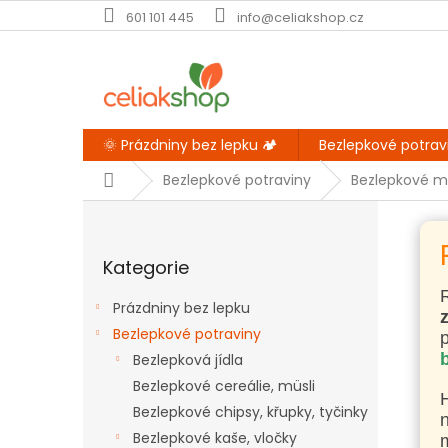
Přejít
601 101 445
info@celiakshop.cz
na
obsah
🌞 Prázdniny bez lepku 🏕️
Bezlepkové potrav
Domů
Bezlepkové potraviny
Bezlepkové m
P
o
Přeskočit
s
Kategorie
kategorie
t
r
Prázdniny bez lepku
a
Bezlepkové potraviny
n
Bezlepková jídla
n
í
Bezlepkové cereálie, müsli
p
Bezlepkové chipsy, křupky, tyčinky
a
Bezlepkové kaše, vločky
m