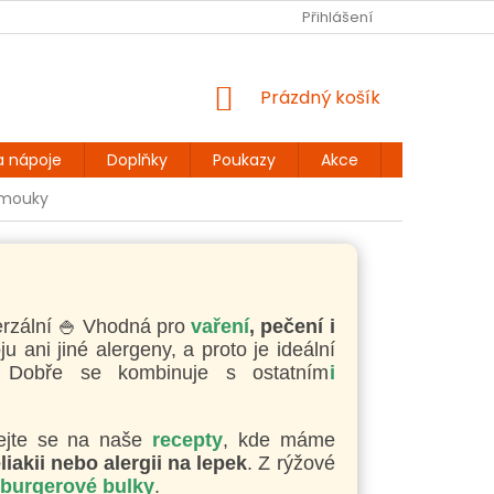
Ů
BEZLEPKOVÉ RECEPTY
KONTAKT
Přihlášení
DOPRAVA A PLATBA
NÁKUPNÍ
Prázdný košík
KOŠÍK
a nápoje
Doplňky
Poukazy
Akce
Dárky
 mouky
erzální 🍚 Vhodná pro
vaření
, pečení i
u ani jiné alergeny, a proto je ideální
. Dobře se kombinuje s ostatním
i
ejte se na naše
recepty
, kde máme
liakii nebo alergii na lepek
. Z rýžové
burgerové bulky
.