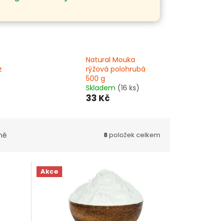
Natural Mouka
z
rýžová polohrubá
500 g
Skladem
(16 ks)
33 Kč
ně
8
položek celkem
Akce