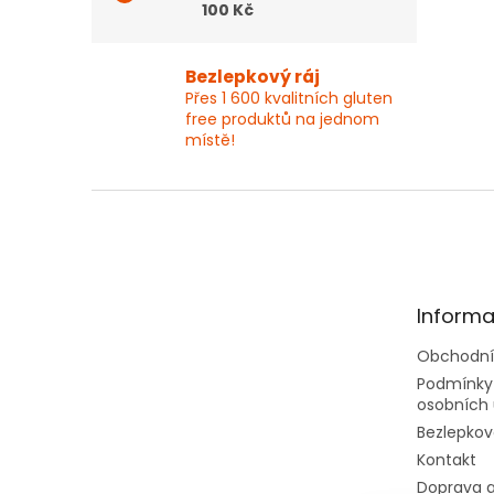
100 Kč
Bezlepkový ráj
Přes 1 600 kvalitních gluten
free produktů na jednom
místě!
Z
á
p
a
t
Informa
í
Obchodní
Podmínky
osobních 
Bezlepkov
Kontakt
Doprava a