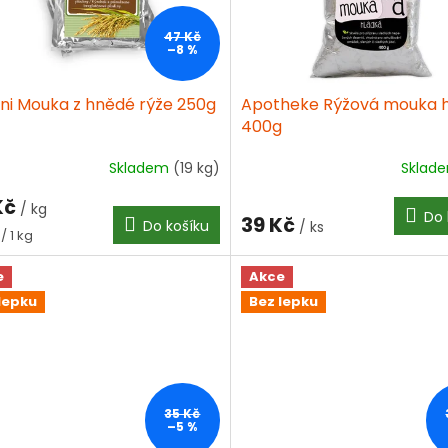
47 Kč
–8 %
ni Mouka z hnědé rýže 250g
Apotheke Rýžová mouka 
400g
Skladem
(19 kg)
Sklad
Kč
/ kg
Do 
39 Kč
Do košíku
/ ks
á
/ 1 kg
e
Akce
lepku
Bez lepku
35 Kč
–5 %