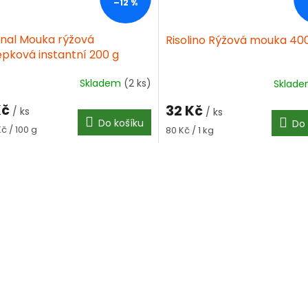
–12 %
nal Mouka rýžová
Risolino Rýžová mouka 40
epková instantní 200 g
Skladem
(2 ks)
Sklad
Kč
32 Kč
/ ks
/ ks
Do košíku
Do 
á
Měrná
Kč / 100 g
80 Kč / 1 kg
cena:
O
v
l
á
d
a
c
í
p
r
v
k