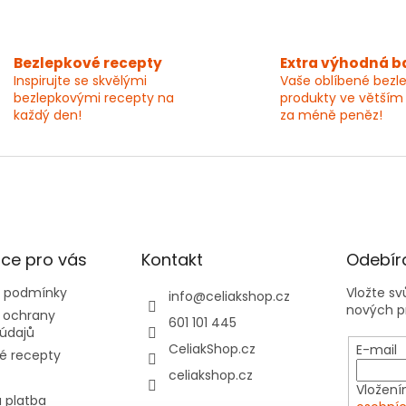
Bezlepkové recepty
Extra výhodná b
Inspirujte se skvělými
Vaše oblíbené bezl
bezlepkovými recepty na
produkty ve větším
každý den!
za méně peněz!
ce pro vás
Kontakt
Odebíra
 podmínky
Vložte s
info
@
celiakshop.cz
nových p
 ochrany
601 101 445
údajů
CeliakShop.cz
E-mail
é recepty
celiakshop.cz
Vložení
 platba