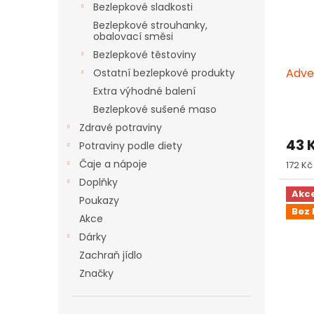
Bezlepkové sladkosti
r
u
Bezlepkové strouhanky,
o
k
obalovací směsi
d
t
Bezlepkové těstoviny
u
ů
Adve
Ostatní bezlepkové produkty
k
t
Extra výhodné balení
ů
Bezlepkové sušené maso
Zdravé potraviny
43 
Potraviny podle diety
Čaje a nápoje
Měrn
172 Kč 
cena:
Doplňky
Akc
Poukazy
Bez 
Akce
Dárky
Zachraň jídlo
Značky