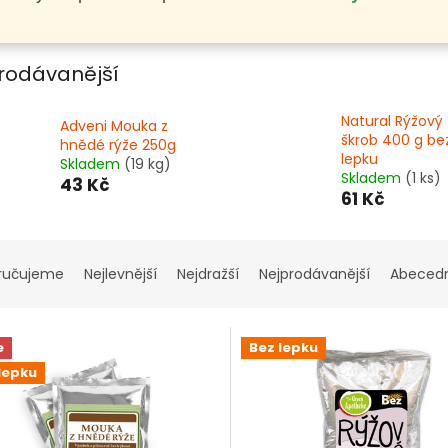
rodávanější
Natural Rýžový
Adveni Mouka z
škrob 400 g be
hnědé rýže 250g
lepku
Skladem
(19 kg)
Skladem
(1 ks)
43 Kč
61 Kč
ručujeme
Nejlevnější
Nejdražší
Nejprodávanější
Abeced
e
Bez lepku
lepku