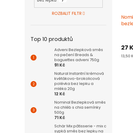
7
ROZBALIT FILTR
Nomi
bezl
Top 10 produktů
27 
Adveni Bezlepková směs
na pečení Breads &
Měrn
13,50 
baguettes adveni 750g
cena:
91 Kč
Natural Instantní krémová
květákovo-brokolicová
polévka bez lepku a
mléka 20g
12 Kč
Nominal Bezlepková směs
na chléb s chia semínky
500g
71 Kč
Schär Mix pâtisserie - mix c
sypká směs bez lepku na