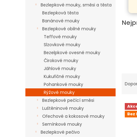
n
Bezlepkové mouky, směsi a těsta
e
Bezlepková těsta
l
Banánové mouky
Nejp
Bezlepkové obilné mouky
Teffové mouky
Slzovkové mouky
Bezelpkové ovesné mouky
Čirokové mouky
Jáhlové mouky
Ř
Kukuřičné mouky
a
Dopo
Pohankové mouky
z
Rýžové mouky
e
Bezlepkové pečící směsi
V
n
Akc
Luštěninové mouky
ý
í
Bez 
p
p
Ořechové a kokosové mouky
i
r
Semínkové mouky
s
o
Bezlepkové pečivo
p
d