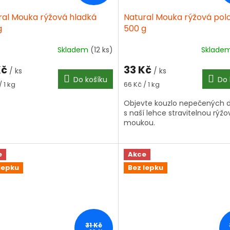
ral Mouka rýžová hladká
Natural Mouka rýžová pol
g
500 g
Skladem
(12 ks)
Sklade
Kč
33 Kč
/ ks
/ ks
Do košíku
Do 
á
Měrná
/ 1 kg
66 Kč / 1 kg
cena:
Objevte kouzlo nepečených 
s naší lehce stravitelnou rýž
moukou.
e
Akce
lepku
Bez lepku
31 Kč