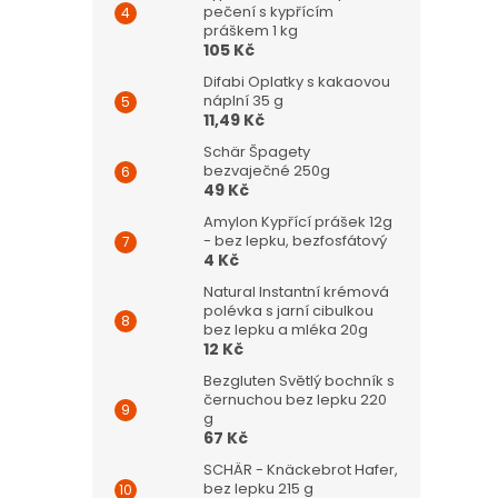
pečení s kypřícím
práškem 1 kg
105 Kč
Difabi Oplatky s kakaovou
náplní 35 g
11,49 Kč
Schär Špagety
bezvaječné 250g
49 Kč
Amylon Kypřící prášek 12g
- bez lepku, bezfosfátový
4 Kč
Natural Instantní krémová
polévka s jarní cibulkou
bez lepku a mléka 20g
12 Kč
Bezgluten Světlý bochník s
černuchou bez lepku 220
g
67 Kč
SCHÄR - Knäckebrot Hafer,
bez lepku 215 g