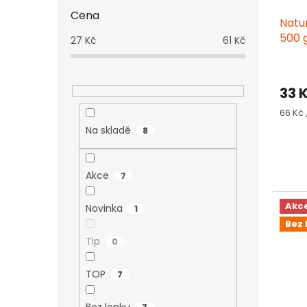
Cena
Natu
500 
27
Kč
61
Kč
33 
Měrn
66 Kč 
cena:
Na skladě
8
Akce
7
Akc
Novinka
1
Bez 
Tip
0
TOP
7
Bez lepku