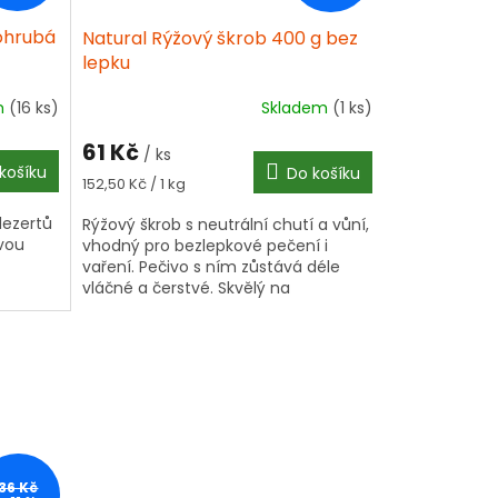
ohrubá
Natural Rýžový škrob 400 g bez
lepku
m
(16 ks)
Skladem
(1 ks)
61 Kč
/ ks
košíku
Do košíku
Měrná
152,50 Kč / 1 kg
cena:
dezertů
Rýžový škrob s neutrální chutí a vůní,
ovou
vhodný pro bezlepkové pečení i
vaření. Pečivo s ním zůstává déle
vláčné a čerstvé. Skvělý na
zahušťování polévek, omáček, do
placek,...
36 Kč