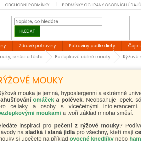
OBCHODNÍ PODMÍNKY
PODMÍNKY OCHRANY OSOBNÍCH ÚDAJ
HLEDAT
iny
Zdravé potraviny
Potraviny podle diety
Čaje 
ouky, směsi a těsta
Bezlepkové obilné mouky
Rýžové
RÝŽOVÉ MOUKY
Rýžová mouka je jemná, hypoalergenní a extrémně univ
zahušťování
omáček
a polévek
. Neobsahuje lepek, sój
pro celiaky a osoby s vícečetnými intolerancemi
bezlepkovými moukami
a tvoří základ mnoha směsí.
Hledáte inspiraci pro
pečení z rýžové mouky
? Podív
návody na
sladká i slaná jídla
pro všechny, kteří mají
ce
ouky si upečete na příklad
ovocné knedlíky
nebo
ham