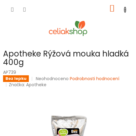
Přejít
NÁKUP
na
obsah
KOŠÍK
Apotheke Rýžová mouka hladká
400g
AP739
Průměrné
Neohodnoceno
Podrobnosti hodnocení
Bez lepku
hodnocení
Značka:
Apotheke
produktu
je
0,0
z
5
hvězdiček.