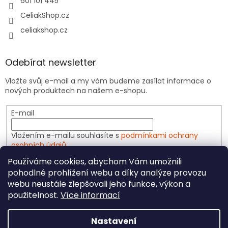
601 101 445
CeliakShop.cz
celiakshop.cz
Odebírat newsletter
Vložte svůj e-mail a my vám budeme zasílat informace o
nových produktech na našem e-shopu.
E-mail
Vložením e-mailu souhlasíte s
podmínkami ochrany
osobních údajů
Používáme cookies, abychom Vám umožnili
PŘIHLÁSIT SE
pohodlné prohlížení webu a díky analýze provozu
webu neustále zlepšovali jeho funkce, výkon a
použitelnost.
Více informací
Vytvořil Shoptet
Nastavení