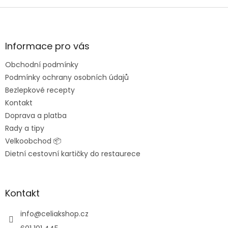
Z
á
p
a
Informace pro vás
t
Obchodní podmínky
í
Podmínky ochrany osobních údajů
Bezlepkové recepty
Kontakt
Doprava a platba
Rady a tipy
Velkoobchod 📦
Dietní cestovní kartičky do restaurece
Kontakt
info
@
celiakshop.cz