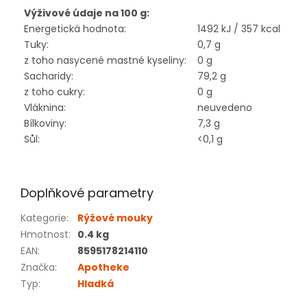
Výživové údaje na 100 g:
Energetická hodnota:
1492 kJ / 357 kcal
Tuky:
0,7 g
z toho nasycené mastné kyseliny:
0 g
Sacharidy:
79,2 g
z toho cukry:
0 g
Vláknina:
neuvedeno
Bílkoviny:
7,3 g
Sůl:
<0,1 g
Doplňkové parametry
Kategorie
:
Rýžové mouky
Hmotnost
:
0.4 kg
EAN
:
8595178214110
Značka
:
Apotheke
Typ
:
Hladká