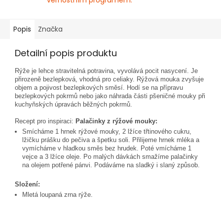
věrnostním programem.
Popis
Značka
Detailní popis produktu
Rýže je lehce stravitelná potravina, vyvolává pocit nasycení. Je
přirozeně bezlepková, vhodná pro celiaky. Rýžová mouka zvyšuje
objem a pojivost bezlepkových směsí. Hodí se na přípravu
bezlepkových pokrmů nebo jako náhrada části pšeničné mouky při
kuchyňských úpravách běžných pokrmů.
Recept pro inspiraci:
Palačinky z rýžové mouky:
Smícháme 1 hrnek rýžové mouky, 2 lžíce třtinového cukru,
lžičku prášku do pečiva a špetku soli. Přilijeme hrnek mléka a
vymícháme v hladkou směs bez hrudek. Poté vmícháme 1
vejce a 3 lžíce oleje. Po malých dávkách smažíme palačinky
na olejem potřené pánvi. Podáváme na sladký i slaný způsob.
Složení:
Mletá loupaná zrna rýže.