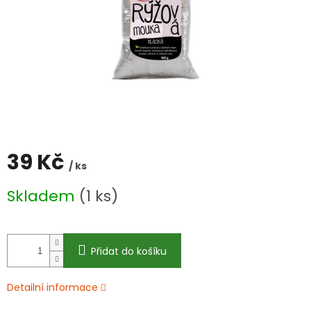
39 Kč
/ ks
Měrná
Skladem
(1 ks)
cena:
Přidat do košíku
Detailní informace