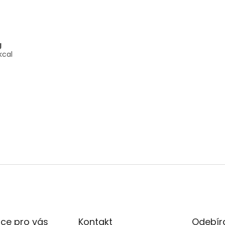
g
kcal
ce pro vás
Kontakt
Odebíra