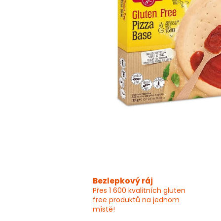
Bezlepkový ráj
Přes 1 600 kvalitních gluten
free produktů na jednom
místě!