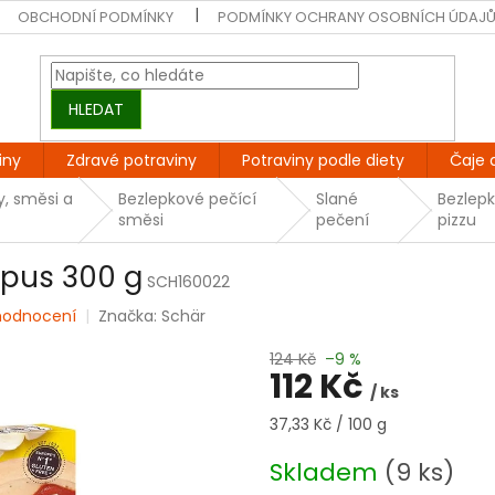
OBCHODNÍ PODMÍNKY
PODMÍNKY OCHRANY OSOBNÍCH ÚDAJ
HLEDAT
iny
Zdravé potraviny
Potraviny podle diety
Čaje 
, směsi a
Bezlepkové pečící
Slané
Bezlep
směsi
pečení
pizzu
rpus 300 g
SCH160022
hodnocení
Značka:
Schär
124 Kč
–9 %
112 Kč
/ ks
Měrná
37,33 Kč / 100 g
cena:
Skladem
(9 ks)