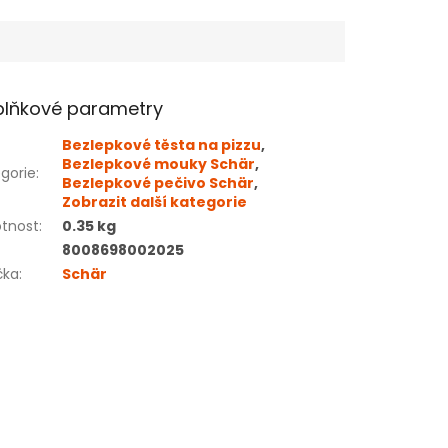
lňkové parametry
Bezlepkové těsta na pizzu
,
Bezlepkové mouky Schär
,
gorie
:
Bezlepkové pečivo Schär
,
Zobrazit další kategorie
tnost
:
0.35 kg
8008698002025
čka
:
Schär