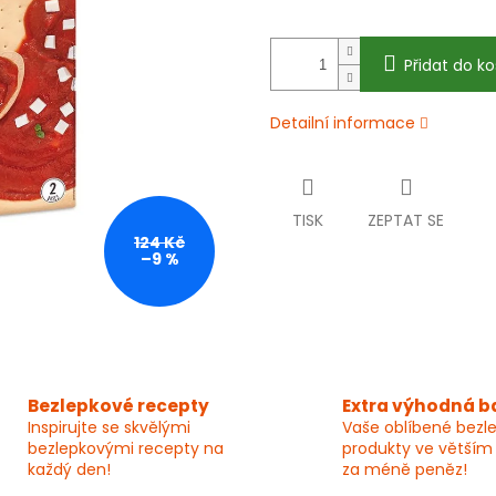
Přidat do ko
Detailní informace
TISK
ZEPTAT SE
124 Kč
–9 %
Bezlepkové recepty
Extra výhodná b
Inspirujte se skvělými
Vaše oblíbené bezl
bezlepkovými recepty na
produkty ve větším
každý den!
za méně peněz!