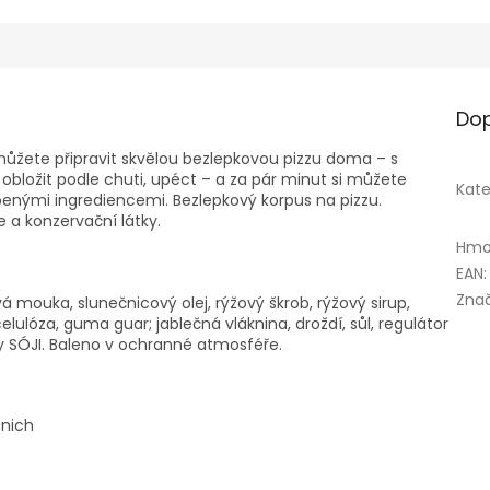
Dop
 můžete připravit skvělou bezlepkovou pizzu doma – s
 obložit podle chuti, upéct – a za pár minut si můžete
Kate
enými ingrediencemi. Bezlepkový korpus na pizzu.
e a konzervační látky.
Hmo
EAN
:
Zna
á mouka, slunečnicový olej, rýžový škrob, rýžový sirup,
ulóza, guma guar; jablečná vláknina, droždí, sůl, regulátor
py SÓJI. Baleno v ochranné atmosféře.
 nich