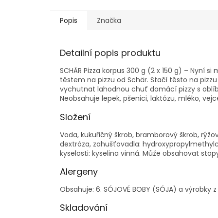
Popis
Značka
Detailní popis produktu
SCHÄR Pizza korpus 300 g (2 x 150 g) – Nyní si
těstem na pizzu od Schär. Stačí těsto na pizzu
vychutnat lahodnou chuť domácí pizzy s oblíb
Neobsahuje lepek, pšenici, laktózu, mléko, vejc
Složení
Voda, kukuřičný škrob, bramborový škrob, rýžov
dextróza, zahušťovadla: hydroxypropylmethylcel
kyselosti: kyselina vinná. Může obsahovat sto
Alergeny
Obsahuje: 6. SÓJOVÉ BOBY (SÓJA) a výrobky z
Skladování