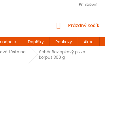
Ů
BEZLEPKOVÉ RECEPTY
KONTAKT
Přihlášení
DOPRAVA A PLATBA
NÁKUPNÍ
Prázdný košík
KOŠÍK
a nápoje
Doplňky
Poukazy
Akce
Dárky
kové těsta na
Schär Bezlepkový pizza
korpus 300 g