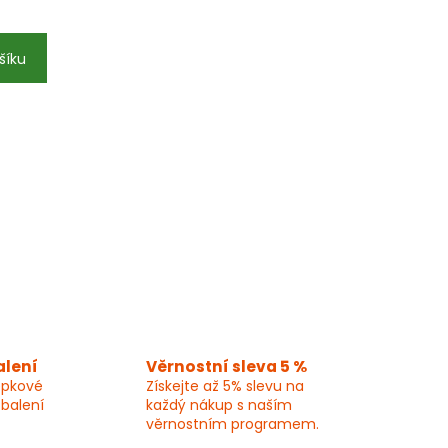
šíku
alení
Věrnostní sleva 5 %
epkové
Získejte až 5% slevu na
 balení
každý nákup s naším
věrnostním programem.