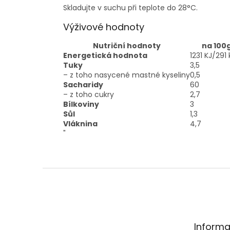
Skladujte v suchu při teplote do 28°C.
Výživové hodnoty
Nutriční hodnoty
na 100
Energetická hodnota
1231 KJ/291 
Tuky
3,5
– z toho nasycené mastné kyseliny
0,5
Sacharidy
60
– z toho cukry
2,7
Bílkoviny
3
Sůl
1,3
Vláknina
4,7
"
Z
á
p
a
t
Informa
í