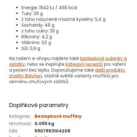
Energie: 1942 kJ / 466 kcal
Tuky: 29 g
z toho nasycené mastné kyseliny: 5,4 g
Sacharidy: 46 g
z toho cukry: 33 g
Bílkoviny: 4,2 g
Vláknina: 3,5 g
Sůl: 0,9 g
Na našem e-shopu najdete také
bezlepkové sušenky a
oplatky
, nebo se inspirujte
kategorií receptů
pro vaření
a pečení bez lepku. Doporučujeme také
další produkty
značky Balviten
, včetně světlé varianty muffinů pro
obměnu chuťových zážitků.
Doplňkové parametry
Kategorie
:
Bezlepkové muffiny
Hmotnost
:
0.065 kg
EAN
:
5907653104206