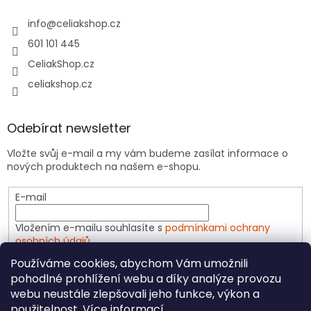
info
@
celiakshop.cz
601 101 445
CeliakShop.cz
celiakshop.cz
Odebírat newsletter
Vložte svůj e-mail a my vám budeme zasílat informace o
nových produktech na našem e-shopu.
E-mail
Vložením e-mailu souhlasíte s
podmínkami ochrany
osobních údajů
Používáme cookies, abychom Vám umožnili
PŘIHLÁSIT SE
pohodlné prohlížení webu a díky analýze provozu
webu neustále zlepšovali jeho funkce, výkon a
použitelnost.
Více informací