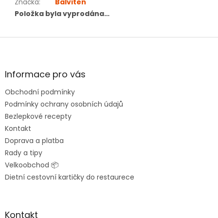
Značka
:
Balviten
Položka byla vyprodána…
Z
á
p
a
Informace pro vás
t
Obchodní podmínky
í
Podmínky ochrany osobních údajů
Bezlepkové recepty
Kontakt
Doprava a platba
Rady a tipy
Velkoobchod 📦
Dietní cestovní kartičky do restaurece
Kontakt