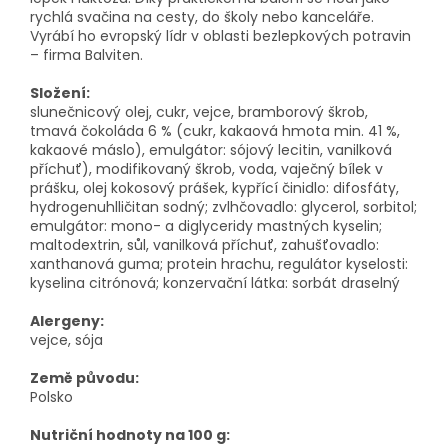
rychlá svačina na cesty, do školy nebo kanceláře.
Vyrábí ho evropský lídr v oblasti bezlepkových potravin
– firma Balviten.
Složení:
slunečnicový olej, cukr, vejce, bramborový škrob,
tmavá čokoláda 6 % (cukr, kakaová hmota min. 41 %,
kakaové máslo), emulgátor: sójový lecitin, vanilková
příchuť), modifikovaný škrob, voda, vaječný bílek v
prášku, olej kokosový prášek, kypřící činidlo: difosfáty,
hydrogenuhlličitan sodný; zvlhčovadlo: glycerol, sorbitol;
emulgátor: mono- a diglyceridy mastných kyselin;
maltodextrin, sůl, vanilková příchuť, zahušťovadlo:
xanthanová guma; protein hrachu, regulátor kyselosti:
kyselina citrónová; konzervační látka: sorbát draselný
Alergeny:
vejce, sója
Země původu:
Polsko
Nutriční hodnoty na 100 g: