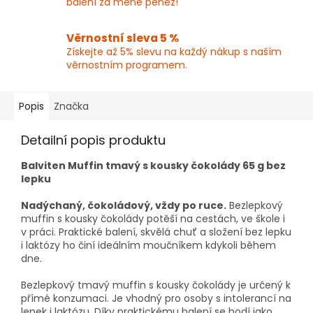
balení za méně peněz!
Věrnostní sleva 5 %
Získejte až 5% slevu na každý nákup s naším
věrnostním programem.
Popis
Značka
Detailní popis produktu
Balviten Muffin tmavý s kousky čokolády 65 g bez
lepku
Nadýchaný, čokoládový, vždy po ruce.
Bezlepkový
muffin s kousky čokolády potěší na cestách, ve škole i
v práci. Praktické balení, skvělá chuť a složení bez lepku
i laktózy ho činí ideálním moučníkem kdykoli během
dne.
Bezlepkový tmavý muffin s kousky čokolády je určený k
přímé konzumaci. Je vhodný pro osoby s intolerancí na
lepek i laktózu. Díky praktickému balení se hodí jako