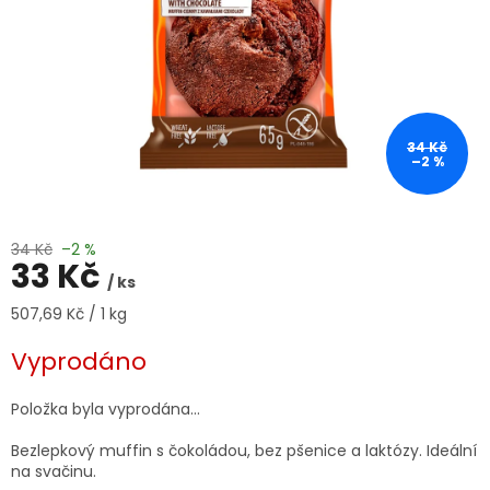
34 Kč
–2 %
34 Kč
–2 %
33 Kč
/ ks
Měrná
507,69 Kč / 1 kg
cena:
Vyprodáno
Položka byla vyprodána…
Bezlepkový muffin s čokoládou, bez pšenice a laktózy. Ideální
na svačinu.