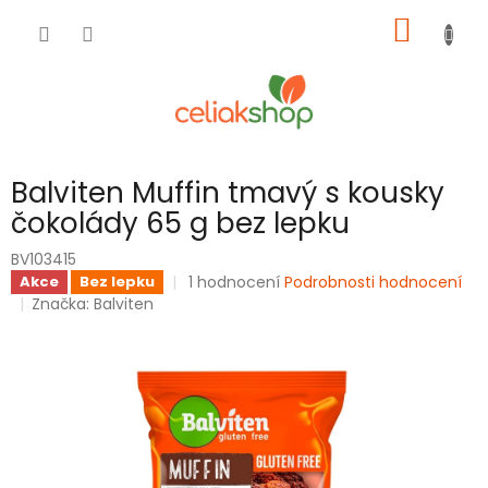
Přejít
NÁKUP
na
obsah
KOŠÍK
Balviten Muffin tmavý s kousky
čokolády 65 g bez lepku
BV103415
Průměrné
1 hodnocení
Podrobnosti hodnocení
Akce
Bez lepku
hodnocení
Značka:
Balviten
produktu
je
5,0
z
5
hvězdiček.