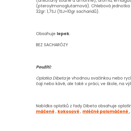
(uhličitany sodné a amonné), aroma, emulgáto
(pteroylmonoglutamová). Chlebová jednotka ve
32gr: 1,7SJ (1SJ=10gr sacharidů).
Obsahuje
lepek
.
BEZ SACHARÓZY
Použití:
Oplatka Dibeta
je vhodnou svačinkou nebo ry
čaji nebo kávě, ale také v práci, ve škole, na 
Nabídka oplatků z řady Dibeta obsahuje oplat
máčené
,
kokosové
,
mléčné polomáčené