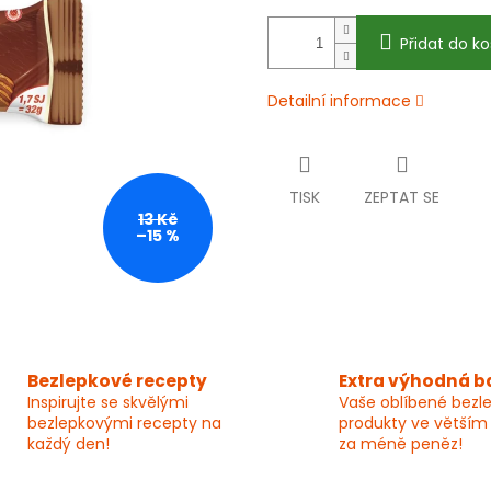
Přidat do ko
Detailní informace
TISK
ZEPTAT SE
13 Kč
–15 %
Bezlepkové recepty
Extra výhodná b
Inspirujte se skvělými
Vaše oblíbené bezl
bezlepkovými recepty na
produkty ve větším
každý den!
za méně peněz!