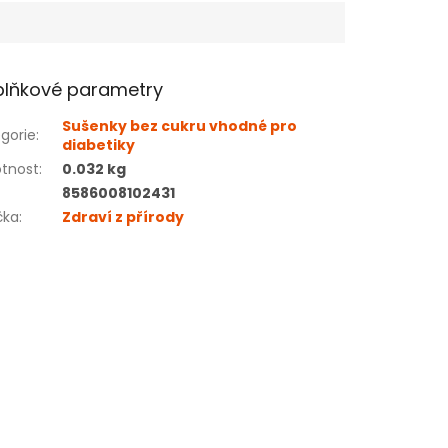
lňkové parametry
Sušenky bez cukru vhodné pro
gorie
:
diabetiky
tnost
:
0.032 kg
8586008102431
čka
:
Zdraví z přírody