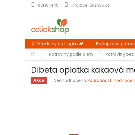
Přejít
601 101 445
info@celiakshop.cz
na
obsah
🌞 Prázdniny bez lepku 🏕️
Bezlepkové potrav
Domů
Potraviny podle diety
Potraviny bez 
Dibeta oplatka kakaová 
Průměrné
Neohodnoceno
Podrobnosti hodnocen
Akce
hodnocení
produktu
je
0,0
z
5
hvězdiček.