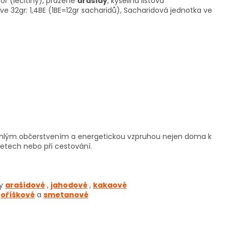
r (lecitiny), pražené
arašídy
, kyselina listová
 32gr: 1,4BE (1BE=12gr sacharidů), Sacharidová jednotka ve
chlým občerstvením a energetickou vzpruhou nejen doma k
výletech nebo při cestování.
ky
arašídové
,
jahodové
,
kakaové
,
oříškové
a
smetanové