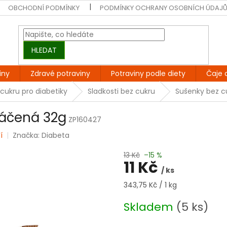
OBCHODNÍ PODMÍNKY
PODMÍNKY OCHRANY OSOBNÍCH ÚDAJ
HLEDAT
iny
Zdravé potraviny
Potraviny podle diety
Čaje 
cukru pro diabetiky
Sladkosti bez cukru
Sušenky bez c
máčená 32g
ZP160427
í
Značka:
Diabeta
13 Kč
–15 %
11 Kč
/ ks
Měrná
343,75 Kč / 1 kg
cena:
Skladem
(5 ks)