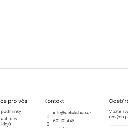
ce pro vás
Kontakt
Odebíra
 podmínky
Vložte s
info
@
celiakshop.cz
nových p
 ochrany
601 101 445
údajů