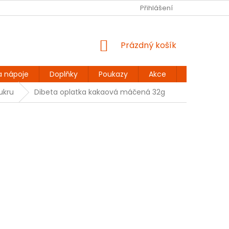
Ů
BEZLEPKOVÉ RECEPTY
KONTAKT
Přihlášení
DOPRAVA A PLATBA
NÁKUPNÍ
Prázdný košík
KOŠÍK
a nápoje
Doplňky
Poukazy
Akce
Dárky
ukru
Dibeta oplatka kakaová máčená 32g