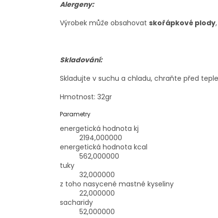
Alergeny:
Výrobek může obsahovat
skořápkové plody
Skladování:
Skladujte v suchu a chladu, chraňte před tepl
Hmotnost: 32gr
Parametry
energetická hodnota kj
2194,000000
energetická hodnota kcal
562,000000
tuky
32,000000
z toho nasycené mastné kyseliny
22,000000
sacharidy
52,000000