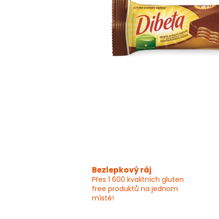
Bezlepkový ráj
Přes 1 600 kvalitních gluten
free produktů na jednom
místě!