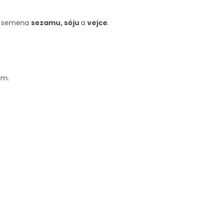
, semena
sezamu, sóju
a
vejce
.
em.