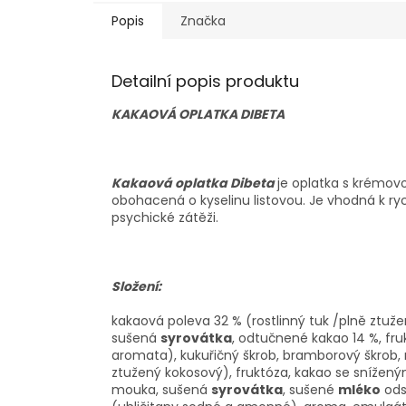
Popis
Značka
Detailní popis produktu
KAKAOVÁ OPLATKA DIBETA
Kakaová oplatka Dibeta
je oplatka s krémov
obohacená o kyselinu listovou. Je vhodná k ry
psychické zátěži.
Složení:
kakaová poleva 32 % (rostlinný tuk /plně ztuže
sušená
syrovátka
, odtučnené kakao 14 %, fru
aromata), kukuřičný škrob, bramborový škrob, r
ztužený kokosový), fruktóza, kakao se sníže
mouka, sušená
syrovátka
, sušené
mléko
ods