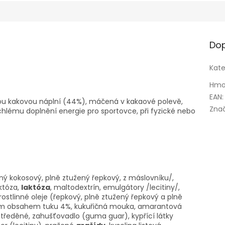
Dop
Kate
Hmo
EAN
:
ou kakovou náplní (44%), máčená v kakaové polevě,
Zna
chlému doplnění energie pro sportovce, při fyzické nebo
ný kokosový, plně ztužený řepkový, z máslovníku/,
któza,
laktóza
, maltodextrín, emulgátory /lecitiny/,
ostlinné oleje (řepkový, plně ztužený řepkový a plně
ným obsahem tuku 4%, kukuřičná mouka, amarantová
tředěné, zahušťovadlo (guma guar), kypřící látky