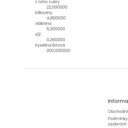
z toho cukry
22,000000
bílkoviny
4,800000
vláknina
6,300000
sůl
0,260000
Kyselina listová
200,000000
Z
á
p
a
t
Informa
í
Obchodní
Podmínky
osobních 