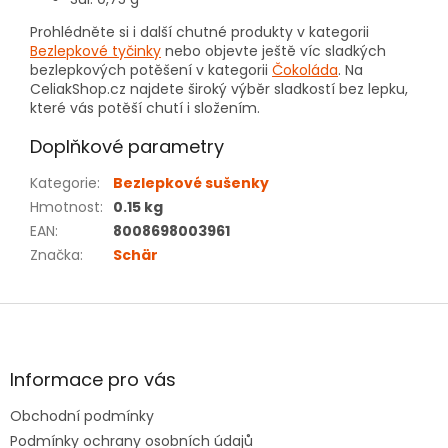
Prohlédněte si i další chutné produkty v kategorii
Bezlepkové tyčinky
nebo objevte ještě víc sladkých
bezlepkových potěšení v kategorii
Čokoláda
. Na
CeliakShop.cz najdete široký výběr sladkostí bez lepku,
které vás potěší chutí i složením.
Doplňkové parametry
Kategorie
:
Bezlepkové sušenky
Hmotnost
:
0.15 kg
EAN
:
8008698003961
Značka
:
Schär
Z
á
p
a
Informace pro vás
t
Obchodní podmínky
í
Podmínky ochrany osobních údajů