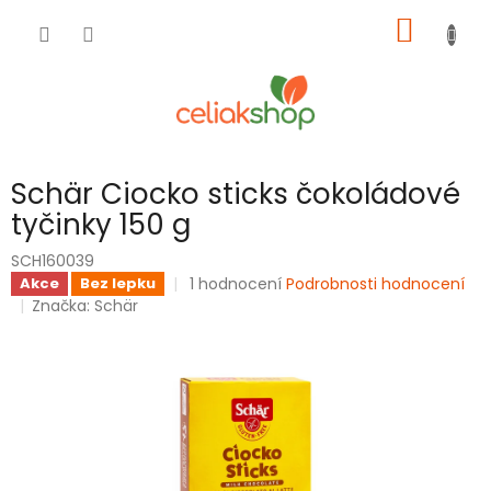
Přejít
NÁKUP
na
obsah
KOŠÍK
Schär Ciocko sticks čokoládové
tyčinky 150 g
SCH160039
Průměrné
1 hodnocení
Podrobnosti hodnocení
Akce
Bez lepku
hodnocení
Značka:
Schär
produktu
je
5,0
z
5
hvězdiček.