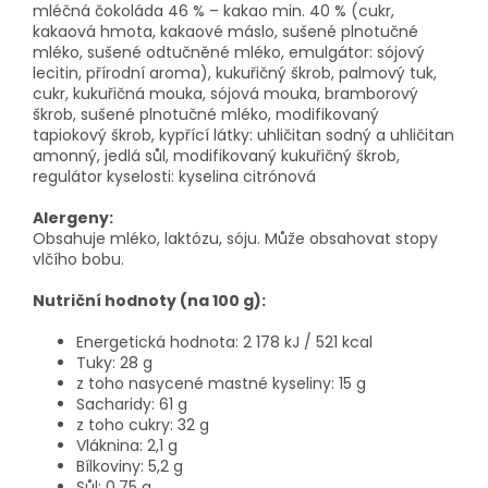
mléčná čokoláda 46 % – kakao min. 40 % (cukr,
kakaová hmota, kakaové máslo, sušené plnotučné
mléko, sušené odtučněné mléko, emulgátor: sójový
lecitin, přírodní aroma), kukuřičný škrob, palmový tuk,
cukr, kukuřičná mouka, sójová mouka, bramborový
škrob, sušené plnotučné mléko, modifikovaný
tapiokový škrob, kypřící látky: uhličitan sodný a uhličitan
amonný, jedlá sůl, modifikovaný kukuřičný škrob,
regulátor kyselosti: kyselina citrónová
Alergeny:
Obsahuje mléko, laktózu, sóju. Může obsahovat stopy
vlčího bobu.
Nutriční hodnoty (na 100 g):
Energetická hodnota: 2 178 kJ / 521 kcal
Tuky: 28 g
z toho nasycené mastné kyseliny: 15 g
Sacharidy: 61 g
z toho cukry: 32 g
Vláknina: 2,1 g
Bílkoviny: 5,2 g
Sůl: 0,75 g