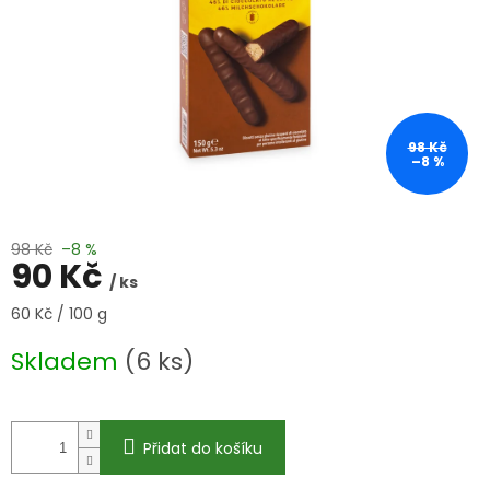
98 Kč
–8 %
98 Kč
–8 %
90 Kč
/ ks
Měrná
60 Kč / 100 g
cena:
Skladem
(6 ks)
Přidat do košíku