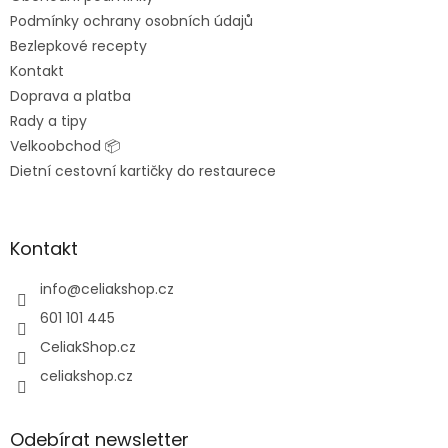
í
Podmínky ochrany osobních údajů
Bezlepkové recepty
Kontakt
Doprava a platba
Rady a tipy
Velkoobchod 📦
Dietní cestovní kartičky do restaurece
Kontakt
info
@
celiakshop.cz
601 101 445
CeliakShop.cz
celiakshop.cz
Odebírat newsletter