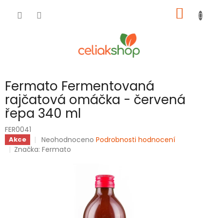
Přejít
NÁKUP
na
obsah
KOŠÍK
Fermato Fermentovaná
rajčatová omáčka - červená
řepa 340 ml
FER0041
Průměrné
Neohodnoceno
Podrobnosti hodnocení
Akce
hodnocení
Značka:
Fermato
produktu
je
0,0
z
5
hvězdiček.