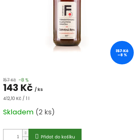
157 Kč
–8 %
157 Kč
–8 %
143 Kč
/ ks
Měrná
412,10 Kč / 1 l
cena:
Skladem
(2 ks)
Přidat do košíku