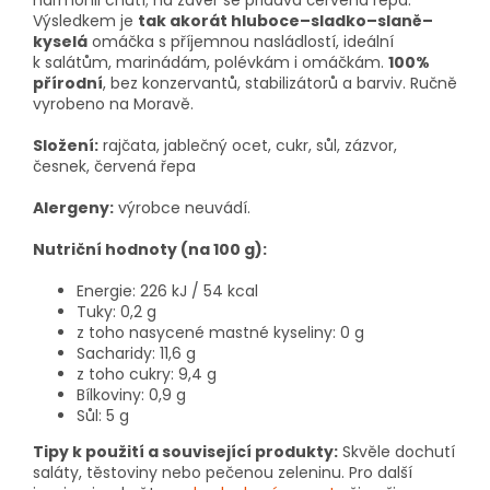
harmonii chutí; na závěr se přidává červená řepa.
Výsledkem je
tak akorát hluboce–sladko–slaně–
kyselá
omáčka s příjemnou nasládlostí, ideální
k salátům, marinádám, polévkám i omáčkám.
100%
přírodní
, bez konzervantů, stabilizátorů a barviv. Ručně
vyrobeno na Moravě.
Složení:
rajčata, jablečný ocet, cukr, sůl, zázvor,
česnek, červená řepa
Alergeny:
výrobce neuvádí.
Nutriční hodnoty (na 100 g):
Energie: 226 kJ / 54 kcal
Tuky: 0,2 g
z toho nasycené mastné kyseliny: 0 g
Sacharidy: 11,6 g
z toho cukry: 9,4 g
Bílkoviny: 0,9 g
Sůl: 5 g
Tipy k použití a související produkty:
Skvěle dochutí
saláty, těstoviny nebo pečenou zeleninu. Pro další