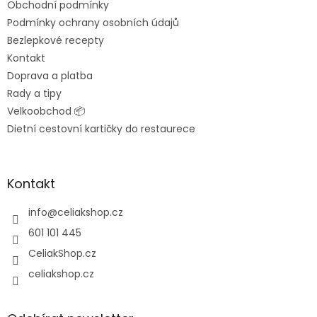
Obchodní podmínky
í
Podmínky ochrany osobních údajů
Bezlepkové recepty
Kontakt
Doprava a platba
Rady a tipy
Velkoobchod 📦
Dietní cestovní kartičky do restaurece
Kontakt
info
@
celiakshop.cz
601 101 445
CeliakShop.cz
celiakshop.cz