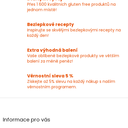
Přes 1 600 kvalitních gluten free produktů na
jednom místě!
Bezlepkové recepty
Inspirujte se skvělými bezlepkovými recepty na
každý den!
Extra výhodná balení
Vaše oblíbené bezlepkové produkty ve větším
balení za méně peněz!
Věrnostní sleva 5 %
Získejte až 5% slevu na každý nákup s naším
věrnostním programem.
Z
á
p
a
Informace pro vás
t