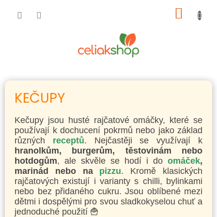
Přejít
NÁKUP
na
obsah
KOŠÍK
KEČUPY
Kečupy jsou husté rajčatové omáčky, které se
používají k dochucení pokrmů nebo jako základ
různých
receptů
. Nejčastěji se využívají k
hranolkům, burgerům, těstovinám nebo
hotdogům
, ale skvěle se hodí i do
omáček
,
marinád nebo na
pizzu
. Kromě klasických
rajčatových existují i varianty s chilli, bylinkami
nebo bez přidaného cukru. Jsou oblíbené mezi
dětmi i dospělými pro svou sladkokyselou chuť a
jednoduché použití 🍟