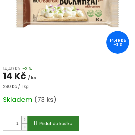
14,49 Kč
–3 %
14,49 Kč
–3 %
14 Kč
/ ks
Měrná
280 Kč / 1 kg
cena:
Skladem
(73 ks)
Přidat do košíku