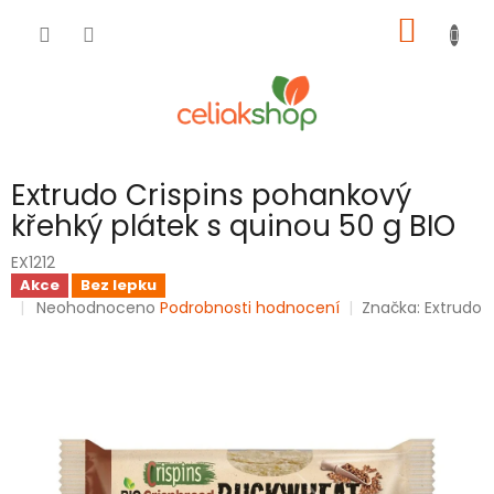
Přejít
NÁKUP
na
obsah
KOŠÍK
Extrudo Crispins pohankový
křehký plátek s quinou 50 g BIO
EX1212
Akce
Bez lepku
Průměrné
Neohodnoceno
Podrobnosti hodnocení
Značka:
Extrudo
hodnocení
produktu
je
0,0
z
5
hvězdiček.