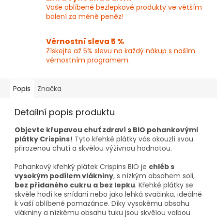
Vaše oblíbené bezlepkové produkty ve větším
balení za méně peněz!
Věrnostní sleva 5 %
Získejte až 5% slevu na každý nákup s naším
věrnostním programem.
Popis
Značka
Detailní popis produktu
Objevte křupavou chuť zdraví s BIO pohankovými
plátky Crispins!
Tyto křehké plátky vás okouzlí svou
přirozenou chutí a skvělou výživnou hodnotou.
Pohankový křehký plátek Crispins BIO je
chléb s
vysokým podílem vlákniny
, s nízkým obsahem soli,
bez přidaného cukru a bez lepku
. Křehké plátky se
skvěle hodí ke snídani nebo jako lehká svačinka, ideálně
k vaší oblíbené pomazánce. Díky vysokému obsahu
vlákniny a nízkému obsahu tuku jsou skvělou volbou