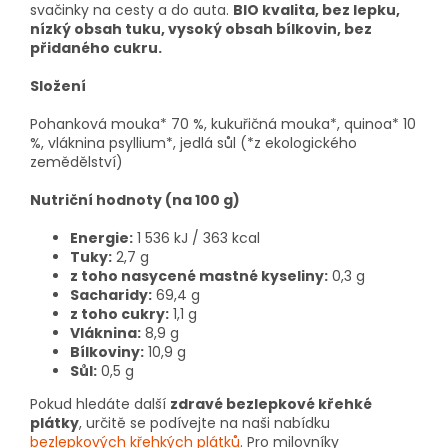
svačinky na cesty a do auta.
BIO kvalita, bez lepku,
nízký obsah tuku, vysoký obsah bílkovin, bez
přidaného cukru.
Složení
Pohanková mouka* 70 %, kukuřičná mouka*, quinoa* 10
%, vláknina psyllium*, jedlá sůl (*z ekologického
zemědělství)
Nutriční hodnoty (na 100 g)
Energie:
1 536 kJ / 363 kcal
Tuky:
2,7 g
z toho nasycené mastné kyseliny:
0,3 g
Sacharidy:
69,4 g
z toho cukry:
1,1 g
Vláknina:
8,9 g
Bílkoviny:
10,9 g
Sůl:
0,5 g
Pokud hledáte další
zdravé bezlepkové křehké
plátky
, určitě se podívejte na naši nabídku
bezlepkových křehkých plátků
. Pro milovníky