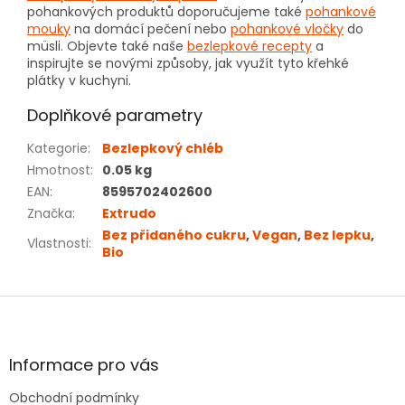
pohankových produktů doporučujeme také
pohankové
mouky
na domácí pečení nebo
pohankové vločky
do
müsli. Objevte také naše
bezlepkové recepty
a
inspirujte se novými způsoby, jak využít tyto křehké
plátky v kuchyni.
Doplňkové parametry
Kategorie
:
Bezlepkový chléb
Hmotnost
:
0.05 kg
EAN
:
8595702402600
Značka
:
Extrudo
Bez přidaného cukru
,
Vegan
,
Bez lepku
,
Vlastnosti
:
Bio
Z
á
p
a
Informace pro vás
t
Obchodní podmínky
í