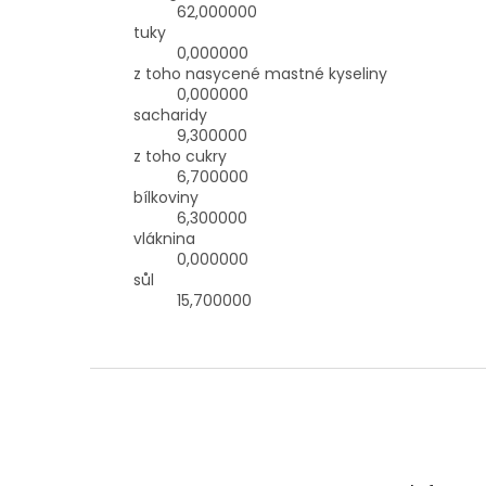
62,000000
tuky
0,000000
z toho nasycené mastné kyseliny
0,000000
sacharidy
9,300000
z toho cukry
6,700000
bílkoviny
6,300000
vláknina
0,000000
sůl
15,700000
Z
á
p
a
t