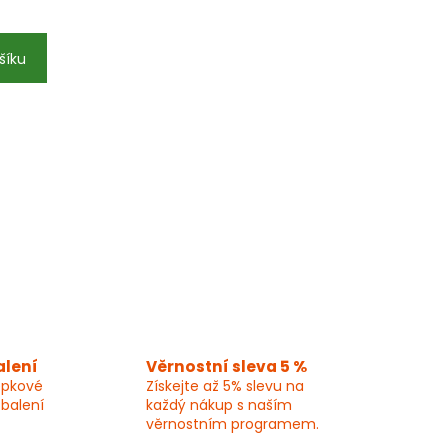
šíku
alení
Věrnostní sleva 5 %
epkové
Získejte až 5% slevu na
 balení
každý nákup s naším
věrnostním programem.