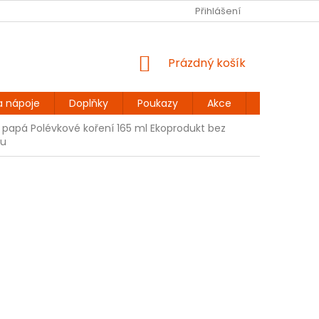
Ů
BEZLEPKOVÉ RECEPTY
KONTAKT
Přihlášení
DOPRAVA A PLATBA
NÁKUPNÍ
Prázdný košík
KOŠÍK
a nápoje
Doplňky
Poukazy
Akce
Dárky
 papá Polévkové koření 165 ml Ekoprodukt bez
ku