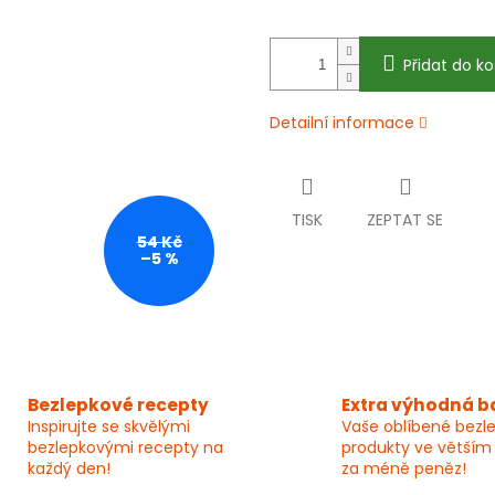
Přidat do ko
Detailní informace
TISK
ZEPTAT SE
54 Kč
–5 %
Bezlepkové recepty
Extra výhodná b
Inspirujte se skvělými
Vaše oblíbené bezl
bezlepkovými recepty na
produkty ve větším
každý den!
za méně peněz!