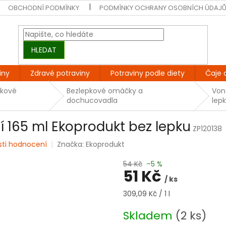
OBCHODNÍ PODMÍNKY
PODMÍNKY OCHRANY OSOBNÍCH ÚDAJ
HLEDAT
iny
Zdravé potraviny
Potraviny podle diety
Čaje 
pkové
Bezlepkové omáčky a
Von
dochucovadla
lep
 165 ml Ekoprodukt bez lepku
ZP120138
sti hodnocení
Značka:
Ekoprodukt
54 Kč
–5 %
51 Kč
/ ks
Měrná
309,09 Kč / 1 l
cena:
Skladem
(2 ks)