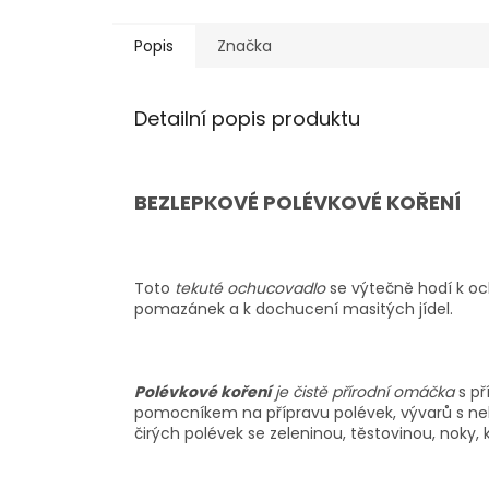
Popis
Značka
Detailní popis produktu
BEZLEPKOVÉ POLÉVKOVÉ KOŘENÍ
Toto
tekuté ochucovadlo
se výtečně hodí k oc
pomazánek a k dochucení masitých jídel.
Polévkové koření
je čistě přírodní omáčka
s p
pomocníkem na přípravu polévek, vývarů s neb
čirých polévek se zeleninou, těstovinou, noky