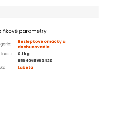
lňkové parametry
Bezlepkové omáčky a
gorie
:
dochucovadla
tnost
:
0.1 kg
8594065960420
čka
:
Labeta