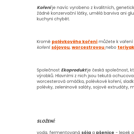
Koření
je navíc vyrobeno z kvalitních, genetic
žádné konzervační látky, umělá barviva ani gl
kuchyni chybět.
Kromě
polévkového koření
můžete k vaření
koření
:
sójovou
,
worcestrovou
nebo
teriya
Společnost
Ekoprodukt
je česká společnost, k
výrobků. Hlavními z nich jsou tekutá ochucova
worcesterová omáčka, polévkové koření, sladká 
polévky, zeleninové saláty, sojové extrudáty,
SLOŽENÍ
:
voda, fermentovaná
sója
a
pšenice
- lepek o