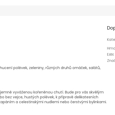
Dop
Kate
Hmo
EAN
:
Zna
hucení polévek, zeleniny, různých druhů omáček, salátů,
říjemně vyváženou kořeněnou chutí. Bude pro vás skvělým
o bez vejce, hustých polévek, k přípravě delikatesních
, kapáním a celestinskými nudlemi nebo čerstvými bylinkami.