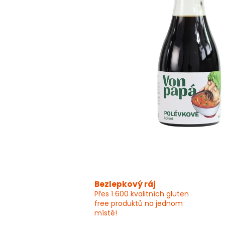
Bezlepkový ráj
Přes 1 600 kvalitních gluten
free produktů na jednom
místě!