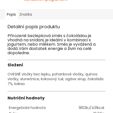
Popis
Značka
Detailní popis produktu
Přirozeně bezlepková směs s čokoládou je
vhodná na snídani, je ideální v kombinaci s
jogurtem, nebo mlékem. Směs je vyvážená a
dodá Vám dostatek energie a živin na celé
dopoledne.
Složení
OVESNÉ vločky bez lepku, pohankové vločky, quinoa
vločky, slunečnice, kokosový tuk, agáve sirup, čokoláda
7%, kakao.
Nutriční hodnoty
Energetická hodnota
1802kJ/431kcal