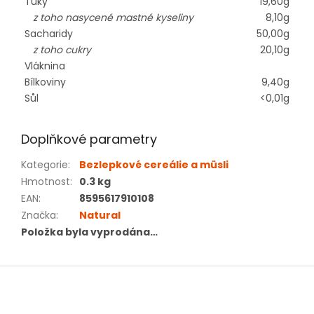
Tuky
19,60g
z toho nasycené mastné kyseliny
8,10g
Sacharidy
50,00g
z toho cukry
20,10g
Vláknina
Bílkoviny
9,40g
Sůl
<0,01g
Doplňkové parametry
Kategorie
:
Bezlepkové cereálie a müsli
Hmotnost
:
0.3 kg
EAN
:
8595617910108
Značka
:
Natural
Položka byla vyprodána…
Z
á
p