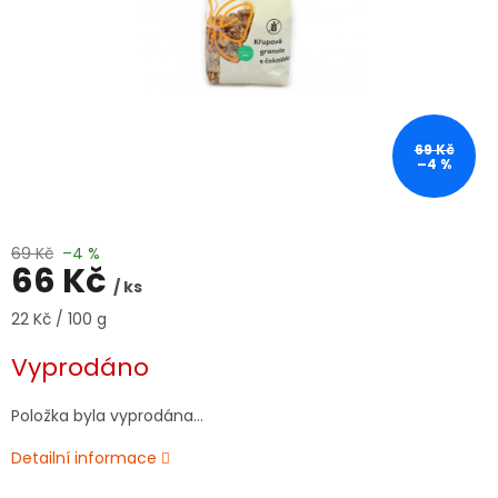
69 Kč
–4 %
69 Kč
–4 %
66 Kč
/ ks
Měrná
22 Kč / 100 g
cena:
Vyprodáno
Položka byla vyprodána…
Detailní informace