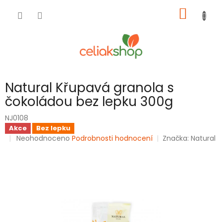
Přejít
NÁKUP
na
obsah
KOŠÍK
Natural Křupavá granola s
čokoládou bez lepku 300g
NJ0108
Akce
Bez lepku
Průměrné
Neohodnoceno
Podrobnosti hodnocení
Značka:
Natural
hodnocení
produktu
je
0,0
z
5
hvězdiček.