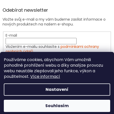
Odebírat newsletter
Vložte svůj e-mail a my vám budeme zasílat informace o
nových produktech na našem e-shopu.
E-mail
Vložením e-mailu souhlasíte s
podmínkami ochrany
osobních údajů
Používáme cookies, abychom Vám umožnili
PŘIHLÁSIT SE
pohodlné prohlížení webu a díky analýze provozu
webu neustále zlepšovali jeho funkce, výkon a
použitelnost.
Více informací
Vytvořil Shoptet
Nastavení
Copyright 2026
CeliakShop.cz
. Všechna práva
Souhlasím
vyhrazena.