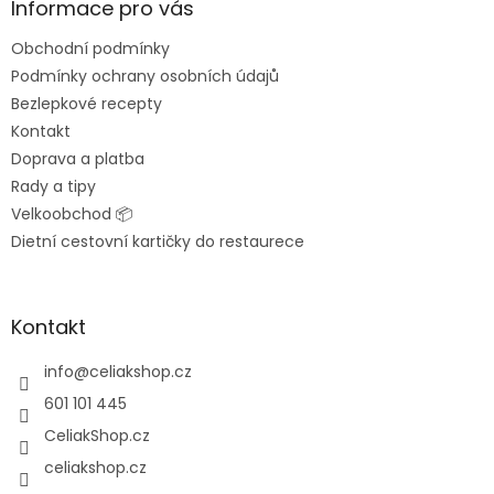
a
Informace pro vás
t
Obchodní podmínky
í
Podmínky ochrany osobních údajů
Bezlepkové recepty
Kontakt
Doprava a platba
Rady a tipy
Velkoobchod 📦
Dietní cestovní kartičky do restaurece
Kontakt
info
@
celiakshop.cz
601 101 445
CeliakShop.cz
celiakshop.cz