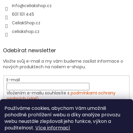
info
@
celiakshop.cz
601 101 445
CeliakShop.cz
celiakshop.cz
Odebírat newsletter
Vložte svůj e-mail a my vám budeme zasílat informace o
nových produktech na našem e-shopu.
E-mail
Vložením e-mailu souhlasíte s
podmínkami ochrany
osobních údajů
Používáme cookies, abychom Vám umožnili
PŘIHLÁSIT SE
pohodlné prohlížení webu a díky analýze provozu
webu neustále zlepšovali jeho funkce, výkon a
použitelnost.
Více informací