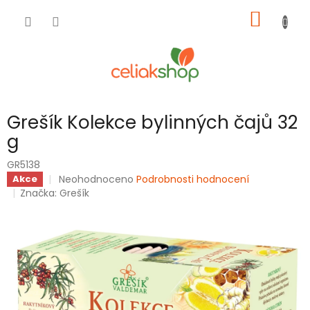
Přejít
NÁKUP
na
obsah
KOŠÍK
Grešík Kolekce bylinných čajů 32
g
GR5138
Průměrné
Neohodnoceno
Podrobnosti hodnocení
Akce
hodnocení
Značka:
Grešík
produktu
je
0,0
z
5
hvězdiček.