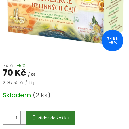
74 Kč
–5 %
74 Kč
–5 %
70 Kč
/ ks
Měrná
2 187,50 Kč / 1 kg
cena:
Skladem
(2 ks)
Přidat do košíku