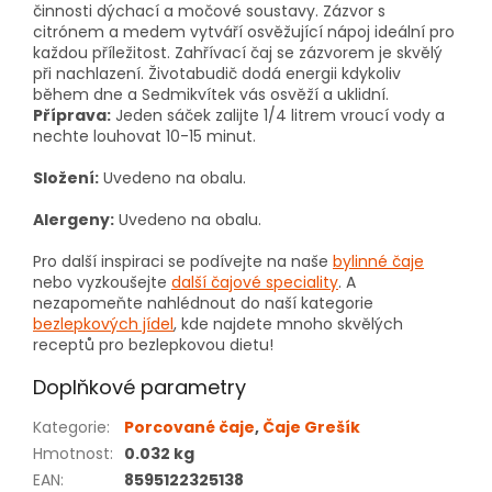
činnosti dýchací a močové soustavy. Zázvor s
citrónem a medem vytváří osvěžující nápoj ideální pro
každou příležitost. Zahřívací čaj se zázvorem je skvělý
při nachlazení. Životabudič dodá energii kdykoliv
během dne a Sedmikvítek vás osvěží a uklidní.
Příprava:
Jeden sáček zalijte 1/4 litrem vroucí vody a
nechte louhovat 10-15 minut.
Složení:
Uvedeno na obalu.
Alergeny:
Uvedeno na obalu.
Pro další inspiraci se podívejte na naše
bylinné čaje
nebo vyzkoušejte
další čajové speciality
. A
nezapomeňte nahlédnout do naší kategorie
bezlepkových jídel
, kde najdete mnoho skvělých
receptů pro bezlepkovou dietu!
Doplňkové parametry
Kategorie
:
Porcované čaje
,
Čaje Grešík
Hmotnost
:
0.032 kg
EAN
:
8595122325138