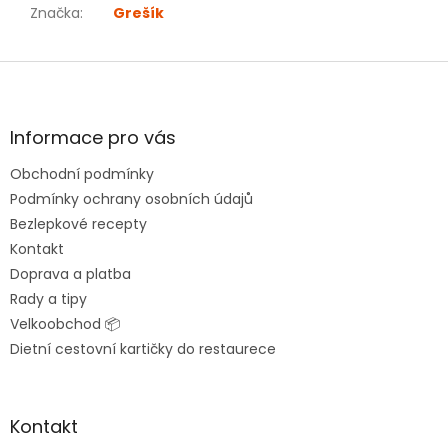
Značka
:
Grešík
Z
á
p
a
Informace pro vás
t
Obchodní podmínky
í
Podmínky ochrany osobních údajů
Bezlepkové recepty
Kontakt
Doprava a platba
Rady a tipy
Velkoobchod 📦
Dietní cestovní kartičky do restaurece
Kontakt