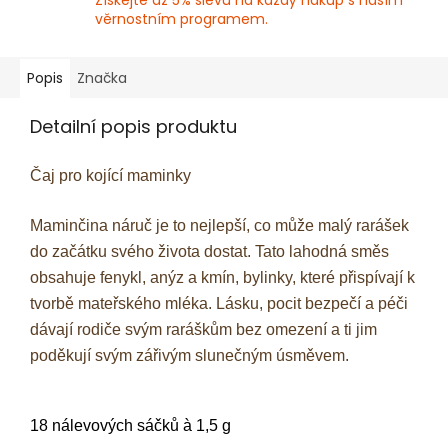
Získejte až 5% slevu na každý nákup s naším
věrnostním programem.
Popis
Značka
Detailní popis produktu
Čaj pro kojící maminky
Maminčina náruč je to nejlepší, co může malý rarášek
do začátku svého života dostat. Tato lahodná směs
obsahuje fenykl, anýz a kmín, bylinky, které přispívají k
tvorbě mateřského mléka. Lásku, pocit bezpečí a péči
dávají rodiče svým raráškům bez omezení a ti jim
poděkují svým zářivým slunečným úsměvem.
18 nálevových sáčků à 1,5 g