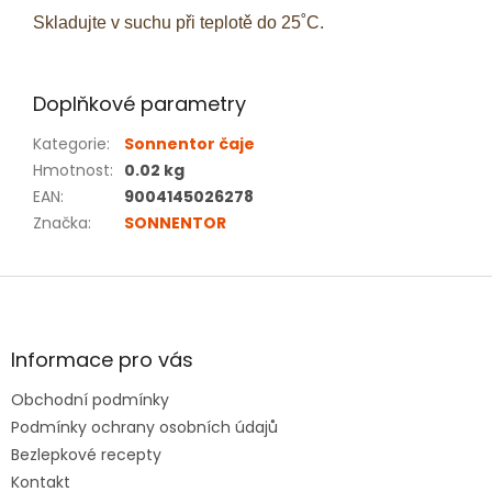
Skladujte v suchu při teplotě do 25˚C.
Doplňkové parametry
Kategorie
:
Sonnentor čaje
Hmotnost
:
0.02 kg
EAN
:
9004145026278
Značka
:
SONNENTOR
Z
á
p
a
Informace pro vás
t
Obchodní podmínky
í
Podmínky ochrany osobních údajů
Bezlepkové recepty
Kontakt