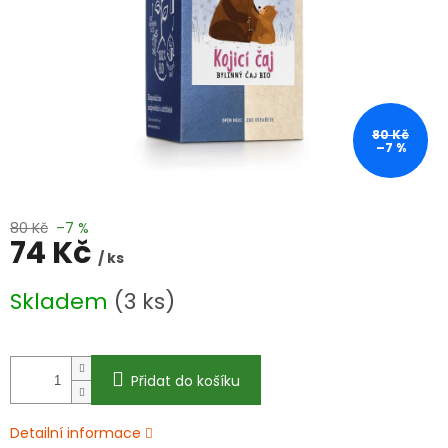
80 Kč
–7 %
80 Kč
–7 %
74 Kč
/ ks
Měrná
Skladem
(3 ks)
cena:
Přidat do košíku
Detailní informace