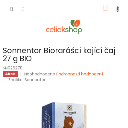
Přejít
NÁKUP
na
obsah
KOŠÍK
Sonnentor Biorarášci kojící čaj
27 g BIO
SN026278
Průměrné
Neohodnoceno
Podrobnosti hodnocení
Akce
hodnocení
Značka:
Sonnentor
produktu
je
0,0
z
5
hvězdiček.