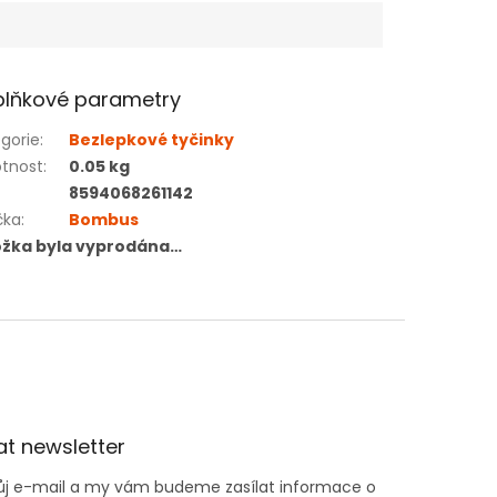
lňkové parametry
gorie
:
Bezlepkové tyčinky
tnost
:
0.05 kg
8594068261142
čka
:
Bombus
ožka byla vyprodána…
t newsletter
vůj e-mail a my vám budeme zasílat informace o