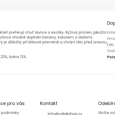
Dop
kteří preferují chuť slunce a exotiky. Rýžový protein, jakožto
Kate
to tyčince vhodně doplněn banány, kokosem a datlemi.
Hmo
 je důležitý při látkové přeměně a chrání tělo před únavou
EAN
:
Zna
23%, kokos 12%.
Pol
ce pro vás
Kontakt
Odebíra
 podmínky
Vložte s
info
@
celiakshop.cz