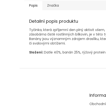
Popis
Značka
Detailní popis produktu
Tyčinka, která zpříjemní den plný aktivit všem, 
zásobárna čistě rostlinných bílkovin, je v té
Banány jsou významným zdrojem draslíku, který
či svalovými obtížemi.
Složení:
Datle 40%, banán 25%, rýžový protein 
Z
á
p
a
t
Informa
í
Obchodní