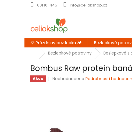
Přejít
601 101 445
info@celiakshop.cz
na
obsah
🌞 Prázdniny bez lepku 🏕️
Bezlepkové potrav
Domů
Bezlepkové potraviny
Bezlepkové sl
Bombus Raw protein baná
Průměrné
Neohodnoceno
Podrobnosti hodnocen
Akce
hodnocení
produktu
je
0,0
z
5
hvězdiček.