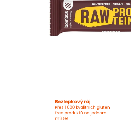
Bezlepkový ráj
Přes 1 600 kvalitních gluten
free produktů na jednom
místě!