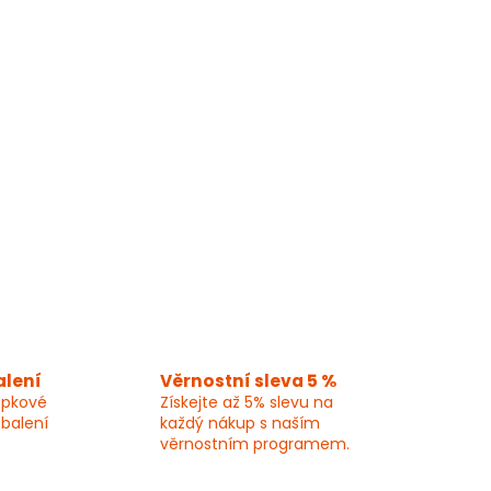
alení
Věrnostní sleva 5 %
epkové
Získejte až 5% slevu na
 balení
každý nákup s naším
věrnostním programem.