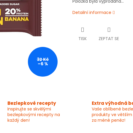
Položka byla vyprodána…
Detailní informace
TISK
ZEPTAT SE
32 Kč
–6 %
Bezlepkové recepty
Extra výhodná b
Inspirujte se skvělými
Vaše oblíbené bezl
bezlepkovými recepty na
produkty ve větším
každý den!
za méně peněz!