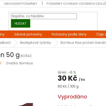
OBCHODNÍ PODMÍNKY
PODMÍNKY OCHRANY OSOBNÍCH ÚDAJ
HLEDAT
iny
Zdravé potraviny
Potraviny podle diety
Čaje 
adkosti
Bezlepkové tyčinky
Bombus Raw protein banán
n 50 g
BO1142
í
Značka:
Bombus
32 Kč
–6 %
30 Kč
/ ks
Měrná
60 Kč / 100 g
cena:
Vyprodáno