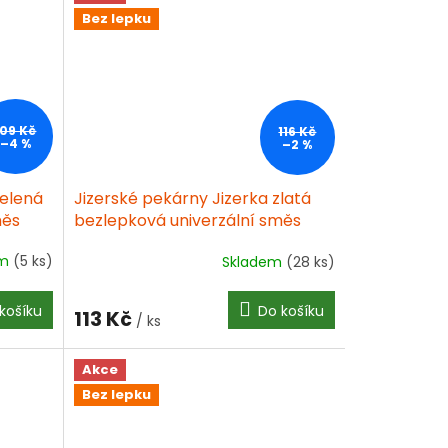
Bez lepku
109 Kč
116 Kč
–4 %
–2 %
zelená
Jizerské pekárny Jizerka zlatá
měs
bezlepková univerzální směs
1000g
em
(5 ks)
Skladem
(28 ks)
Průměrné
hodnocení
produktu
košíku
Do košíku
113 Kč
je
/ ks
3,6
z
Akce
5
Bez lepku
hvězdiček.