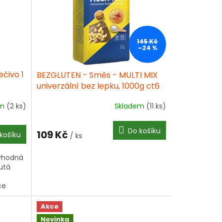
145 Kč
–24 %
čivo 1
BEZGLUTEN - Směs - MULTI MIX
univerzální bez lepku, 1000g ct6
em
(2 ks)
Skladem
(11 ks)
Do košíku
109 Kč
košíku
/ ks
 vhodná
nutá
ce
Akce
Novinka