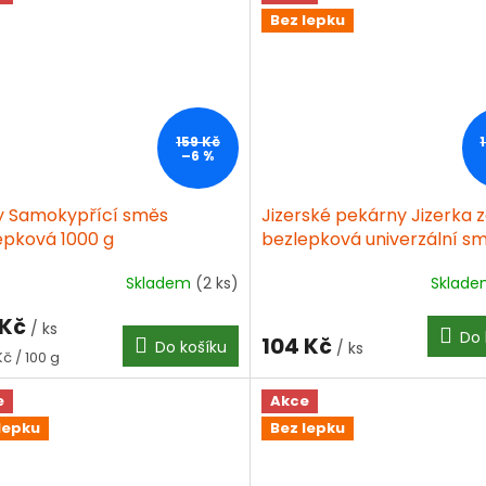
Bez lepku
159 Kč
–6 %
ly Samokypřící směs
Jizerské pekárny Jizerka 
epková 1000 g
bezlepková univerzální s
1000g
Skladem
(2 ks)
Sklad
Průměrné
hodnocení
 Kč
produktu
/ ks
Do 
104 Kč
Do košíku
je
/ ks
á
Kč / 100 g
4,0
z
e
Akce
5
lepku
Bez lepku
hvězdiček.