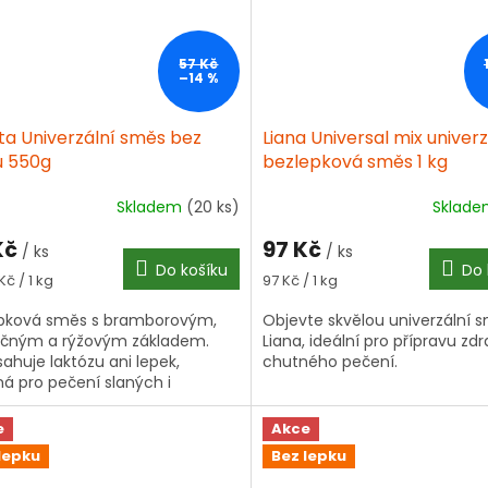
57 Kč
–14 %
ta Univerzální směs bez
Liana Universal mix univerz
u 550g
bezlepková směs 1 kg
Skladem
(20 ks)
Sklad
Kč
97 Kč
/ ks
/ ks
Do košíku
Do 
á
Měrná
Kč / 1 kg
97 Kč / 1 kg
cena:
pková směs s bramborovým,
Objevte skvělou univerzální 
ičným a rýžovým základem.
Liana, ideální pro přípravu zd
ahuje laktózu ani lepek,
chutného pečení.
á pro pečení slaných i
ých dobrot.
e
Akce
lepku
Bez lepku