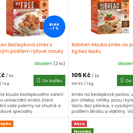
51 Kč
–7 %
iten Bezlepková směs s
Balviten Mouka směs na pe
kým podílem rýžové mouky
kg bez lepku
g bez lepku
Skladem
(2 ks)
Sklad
Kč
105 Kč
/ ks
/ ks
Do košíku
Do 
á
Měrná
/ 1 kg
105 Kč / 1 kg
cena:
te kouzlo bezlepkového vaření
Směs na bezlepkové pečivo,
to univerzální směsí, která
pro chleba, rohlíky, pizzu i ky
ní vaše pokrmy na chutné a
těsta. Bez pšenice, s vysokým
pkové speciality.
podílem škrobu a vlákniny. Ví
informací ▾
lepku
Akce
Novinka