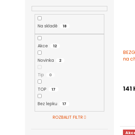
Na skladě
18
Akce
12
BEZG
na ch
Novinka
2
Prům
Tip
0
hodn
produ
141
TOP
je
17
4,5
z
Bez lepku
17
5
hvězd
ROZBALIT FILTR
Akc