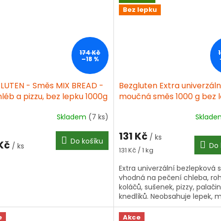
Bez lepku
174 Kč
–18 %
LUTEN - Směs MIX BREAD -
Bezgluten Extra univerzáln
léb a pizzu, bez lepku 1000g
moučná směs 1000 g bez 
Skladem
(7 ks)
Sklad
ěrné
ocení
131 Kč
ktu
/ ks
Do košíku
 Kč
Do 
/ ks
Měrná
131 Kč / 1 kg
cena:
Extra univerzální bezlepková
vhodná na pečení chleba, rohl
iček.
koláčů, sušenek, pizzy, palačin
knedlíků. Neobsahuje lepek, m
vejce, čokoládu ani sóju. Vegan
e
Akce