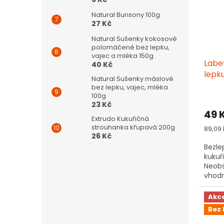
Natural Burisony 100g
27 Kč
Natural Sušenky kokosové
polomáčené bez lepku,
vajec a mléka 150g
Labe
40 Kč
lepk
Natural Sušenky máslové
bez lepku, vajec, mléka
100g
23 Kč
49 
Extrudo Kukuřičná
strouhanka křupavá 200g
Měrn
89,09 
26 Kč
cena:
Bezle
kukuř
Neobs
vhodn
sladk
Akc
Bez 