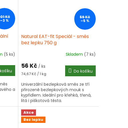
101 Kč
59 Kč
–3 %
–5 %
ální
Natural EAT-fit Speciál - směs
bez lepku 750 g
em
(5 ks)
Skladem
(7 ks)
56 Kč
/ ks
košíku
Do košíku
Měrná
74,67 Kč / 1 kg
cena:
směs
Univerzální bezlepková směs ze tří
ravého a
přirozeně bezlepkových mouk s
kypřidlem. Ideální pro křehká, třená,
litá i piškotová těsta.
Akce
Bez lepku