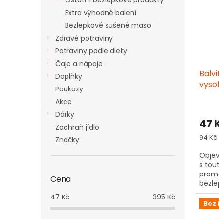
i
r
Ostatní bezlepkové produkty
s
o
Extra výhodné balení
p
d
Bezlepkové sušené maso
r
u
Zdravé potraviny
o
k
Potraviny podle diety
d
t
u
ů
Čaje a nápoje
Balv
k
Doplňky
vyso
t
Poukazy
500 
ů
Akce
Dárky
47 
Zachraň jídlo
Měrn
94 Kč 
Značky
cena:
Objev
s tou
promě
Cena
bezle
47
Kč
395
Kč
Bez 