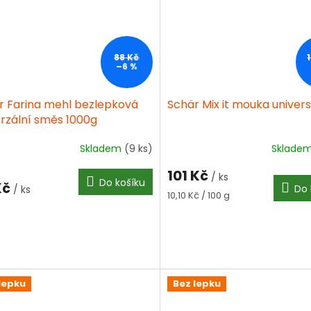
88 Kč
–6 %
r Farina mehl bezlepková
Schär Mix it mouka universa
erzální směs 1000g
Skladem
(9 ks)
Sklade
Průměrné
hodnocení
101 Kč
produktu
/ ks
Do košíku
Kč
Do 
/ ks
je
Měrná
10,10 Kč / 100 g
3,6
cena:
z
5
hvězdiček.
lepku
Bez lepku