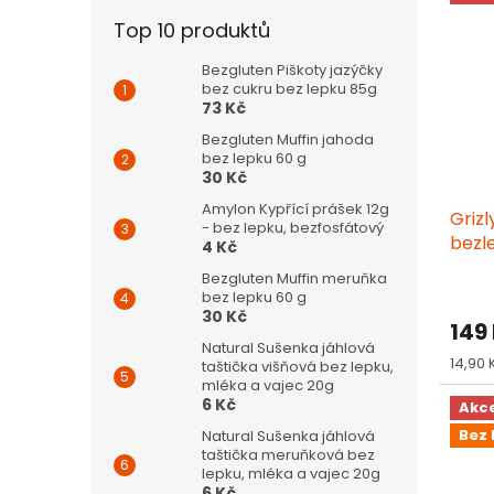
Top 10 produktů
Bezgluten Piškoty jazýčky
bez cukru bez lepku 85g
73 Kč
Bezgluten Muffin jahoda
bez lepku 60 g
30 Kč
Amylon Kypřící prášek 12g
Griz
- bez lepku, bezfosfátový
bezl
4 Kč
Bezgluten Muffin meruňka
bez lepku 60 g
30 Kč
149
Natural Sušenka jáhlová
Měrn
14,90 
taštička višňová bez lepku,
cena:
mléka a vajec 20g
6 Kč
Akc
Bez 
Natural Sušenka jáhlová
taštička meruňková bez
lepku, mléka a vajec 20g
6 Kč