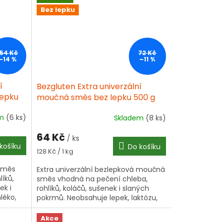
Bez lepku
154 Kč
72 Kč
–14 %
–11 %
í
Bezgluten Extra univerzální
lepku
moučná směs bez lepku 500 g
em
(6 ks)
Skladem
(8 ks)
64 Kč
/ ks
košíku
Do košíku
Měrná
128 Kč / 1 kg
cena:
 směs
Extra univerzální bezlepková moučná
íků,
směs vhodná na pečení chleba,
ek i
rohlíků, koláčů, sušenek i slaných
léko,
pokrmů. Neobsahuje lepek, laktózu,
ská....
vejce ani sóju. Certifikována...
Akce