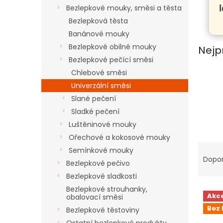
n
Bezlepkové mouky, směsi a těsta
e
Bezlepková těsta
l
Banánové mouky
Bezlepkové obilné mouky
Nejp
Bezlepkové pečící směsi
Chlebové směsi
Univerzální směsi
Slané pečení
Sladké pečení
Luštěninové mouky
Ořechové a kokosové mouky
Ř
Semínkové mouky
a
Dopo
Bezlepkové pečivo
z
Bezlepkové sladkosti
e
V
n
Bezlepkové strouhanky,
Akc
obalovací směsi
ý
í
Bez 
Bezlepkové těstoviny
p
p