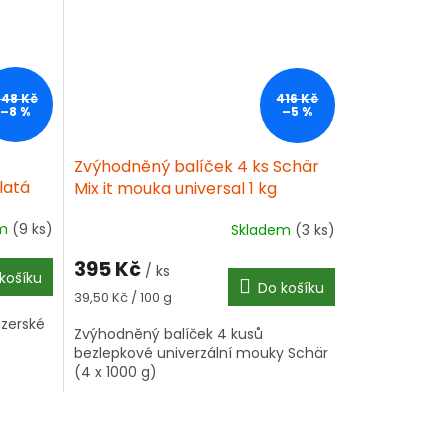
348 Kč
416 Kč
–8 %
–5 %
Zvýhodněný balíček 4 ks Schär
latá
Mix it mouka universal 1 kg
měs
em
(9 ks)
Skladem
(3 ks)
395 Kč
/ ks
košíku
Do košíku
Měrná
39,50 Kč / 100 g
cena:
izerské
Zvýhodněný balíček 4 kusů
bezlepkové univerzální mouky Schär
(4 x 1000 g)