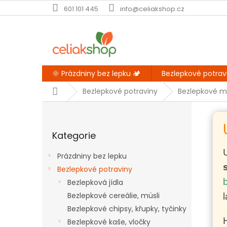
Přejít
601 101 445
info@celiakshop.cz
na
obsah
🌞 Prázdniny bez lepku 🏕️
Bezlepkové potrav
Domů
Bezlepkové potraviny
Bezlepkové m
P
o
Přeskočit
s
Kategorie
kategorie
t
r
Prázdniny bez lepku
a
Bezlepkové potraviny
n
Bezlepková jídla
n
í
Bezlepkové cereálie, müsli
p
Bezlepkové chipsy, křupky, tyčinky
a
Bezlepkové kaše, vločky