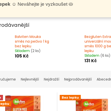
lepek
☺️ Neváhejte je vyzkoušet 🥧
rodávanější
Balviten Mouka
Bezgluten Extra
směs na pečivo 1 kg
univerzální m
bez lepku
směs 1000 g b
Skladem
(2 ks)
lepku
105 Kč
Skladem
(6 ks)
131 Kč
ručujeme
Nejlevnější
Nejdražší
Nejprodávanější
Abeced
e
Bez lepku
lepku