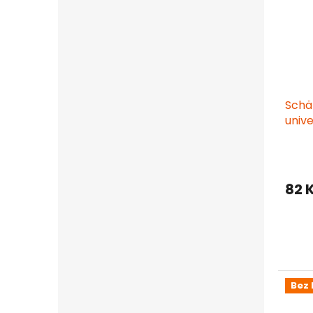
Schä
univ
82 
Bez 