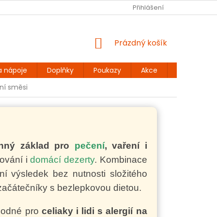
Ů
BEZLEPKOVÉ RECEPTY
KONTAKT
Přihlášení
DOPRAVA A PLATBA
NÁKUPNÍ
Prázdný košík
KOŠÍK
a nápoje
Doplňky
Poukazy
Akce
Dárky
lní směsi
anný základ pro
pečení
, vaření i
ťování i
domácí dezerty
. Kombinace
tní výsledek bez nutnosti složitého
 začátečníky s bezlepkovou dietou.
hodné pro
celiaky i lidi s alergií na