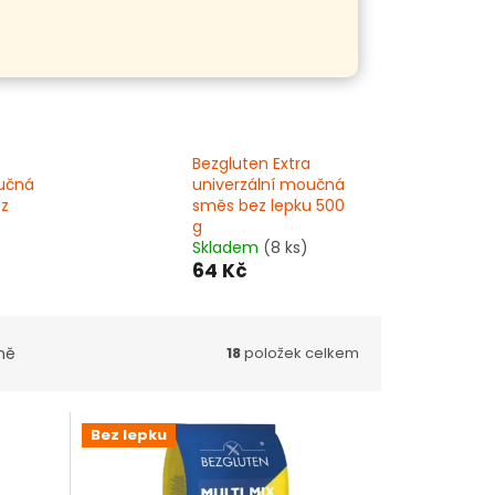
Bezgluten Extra
oučná
univerzální moučná
ez
směs bez lepku 500
g
Skladem
(8 ks)
64 Kč
ně
18
položek celkem
Bez lepku