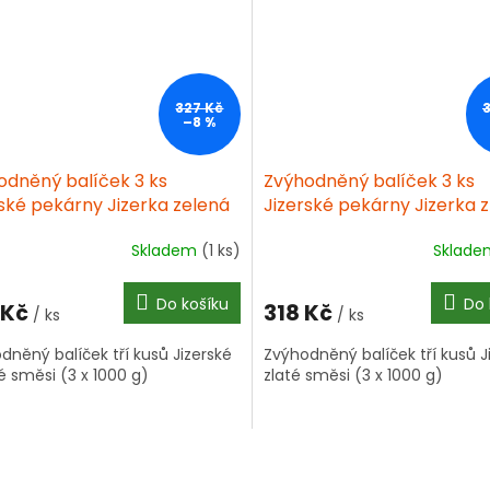
327 Kč
–8 %
odněný balíček 3 ks
Zvýhodněný balíček 3 ks
rské pekárny Jizerka zelená
Jizerské pekárny Jizerka z
epková univerzální směs
bezlepková univerzální s
Skladem
(1 ks)
Sklad
g
1000g
Do košíku
Do 
 Kč
318 Kč
/ ks
/ ks
dněný balíček tří kusů Jizerské
Zvýhodněný balíček tří kusů J
é směsi (3 x 1000 g)
zlaté směsi (3 x 1000 g)
O
v