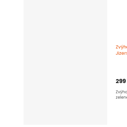
Zvýh
Jize
bezl
1000
299
Zvýho
zelen