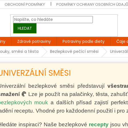
OBCHODNÍ PODMÍNKY
PODMÍNKY OCHRANY OSOBNÍCH ÚDAJ
HLEDAT
iny
Zdravé potraviny
Potraviny podle diety
Čaje 
ouky, směsi a těsta
Bezlepkové pečící směsi
Univerzá
UNIVERZÁLNÍ SMĚSI
Univerzální bezlepkové směsi představují
všestr
smažení 🥐
Lze je použít na palačinky, těsta, zahuš
bezlepkových mouk
a dalších přísad zajistí perfek
ladění receptu. Vhodné pro každodenní použití i pro
Hledáte inspiraci? Naše bezlepkové
recepty
jsou v