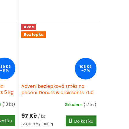
5
hvězdiček.
Akce
Bez lepku
569 Kč
105 Kč
–8 %
–7 %
na
Adveni bezlepková směs na
s 5 kg
pečení Donuts & croissants 750
g
m
(10 ks)
Skladem
(17 ks)
Průměrné
hodnocení
97 Kč
produktu
/ ks
košíku
Do košíku
je
Měrná
129,33 Kč / 1000 g
4,2
cena: