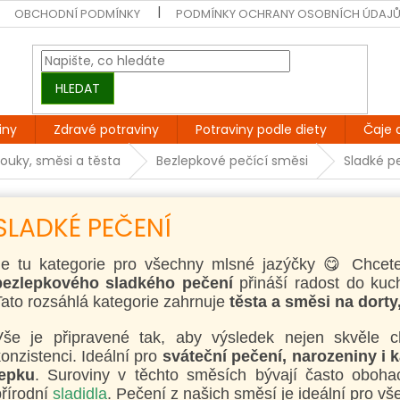
OBCHODNÍ PODMÍNKY
PODMÍNKY OCHRANY OSOBNÍCH ÚDAJ
HLEDAT
iny
Zdravé potraviny
Potraviny podle diety
Čaje 
ouky, směsi a těsta
Bezlepkové pečící směsi
Sladké p
SLADKÉ PEČENÍ
Je tu kategorie pro všechny mlsné jazýčky 😋 Chcete
bezlepkového sladkého pečení
přináší radost do ku
ato rozsáhlá kategorie zahrnuje
těsta a směsi na dorty
Vše je připravené tak, aby výsledek nejen skvěle ch
onzistenci. Ideální pro
sváteční pečení, narozeniny i 
lepku
. Suroviny v těchto směsích bývají často oboh
řírodní
sladidla
. Pečení z našich směsí je ideální pro vš