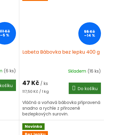
111 Kč
55 Kč
–5 %
–14 %
Labeta Bábovka bez lepku 400 g
em
(6 ks)
Skladem
(16 ks)
Průměrné
hodnocení
47 Kč
produktu
/ ks
košíku
Do košíku
je
Měrná
117,50 Kč / 1 kg
3,7
cena:
z
Vláčná a voňavá bábovka připravená
5
snadno a rychle z přirozeně
hvězdiček.
bezlepkových surovin.
Novinka
Bez lepku