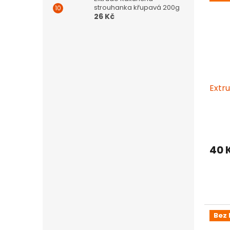
strouhanka křupavá 200g
26 Kč
Extr
40 
Bez 