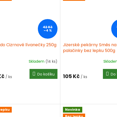
42 Kč
–4 %
udo Cizrnové lívanečky 250g
Jizerské pekárny Směs na
palačinky bez lepku 500g
Skladem
(14 ks)
Sklad
Do košíku
Do 
Kč
105 Kč
/ ks
/ ks
lepku
Novinka
Bez lepku