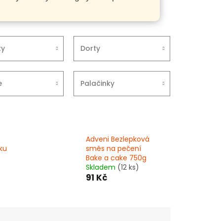
ky
Dorty
e
Palačinky
Adveni Bezlepková
ku
směs na pečení
Bake a cake 750g
)
Skladem
(12 ks)
91 Kč