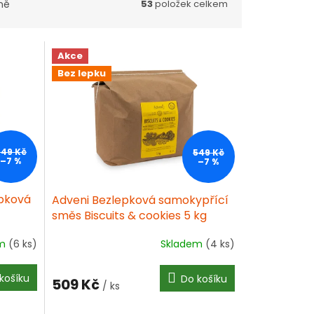
ně
53
položek celkem
Akce
Bez lepku
549 Kč
549 Kč
–7 %
–7 %
epková
Adveni Bezlepková samokypřící
směs Biscuits & cookies 5 kg
em
(6 ks)
Skladem
(4 ks)
Průměrné
hodnocení
produktu
košíku
Do košíku
509 Kč
je
/ ks
4,0
z