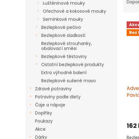
a
Dopo
Luštěninové mouky
z
Ořechové a kokosové mouky
e
Semínkové mouky
V
n
Akc
ý
í
Bezlepkové pečivo
Bez 
p
p
Bezlepkové sladkosti
i
r
Bezlepkové strouhanky,
s
o
obalovací směsi
p
d
Bezlepkové těstoviny
r
u
Ostatní bezlepkové produkty
o
k
Extra výhodné balení
d
t
Bezlepkové sušené maso
u
ů
Adve
k
Zdravé potraviny
Pavl
t
Potraviny podle diety
ů
Čaje a nápoje
Prům
Doplňky
hodn
produ
Poukazy
162
je
Akce
3,2
Dárky
Bezle
z