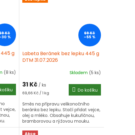
69 Kč
69 Kč
–30 %
–55 %
 445 g
Labeta Beránek bez lepku 445 g
DTM 31.07.2026
em
(8 ks)
Skladem
(5 ks)
31 Kč
/ ks
košíku
Do košíku
Měrná
69,66 Kč / 1 kg
cena:
ího
Směs na přípravu velikonočního
t vejce,
beránka bez lepku. Stačí přidat vejce,
čnou,
olej a mléko. Obsahuje kukuřičnou,
ku.
bramborovou a rýžovou mouku.
Akce