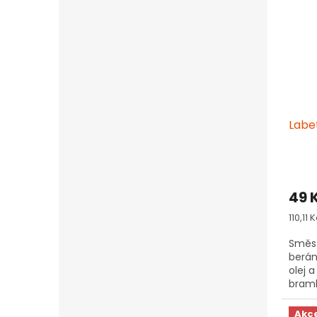
Labe
49 
Měrn
110,11 
cena:
Směs 
berán
olej 
bramb
Akc