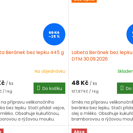
69 Kč
–28 %
ta Beránek bez lepku 445 g
Labeta Beránek bez lepku
DTM 30.09.2026
Na objednávku
Sklad
Kč
48 Kč
/ ks
/ ks
Do košíku
Do 
á
Měrná
Kč / 1 kg
107,87 Kč / 1 kg
cena:
na přípravu velikonočního
Směs na přípravu velikonočn
ka bez lepku. Stačí přidat vejce,
beránka bez lepku. Stačí přida
a mléko. Obsahuje kukuřičnou,
olej a mléko. Obsahuje kukuři
orovou a rýžovou mouku.
bramborovou a rýžovou mou
e
Akce