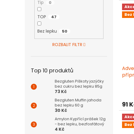
Tip
0
z
Akc
5
Bez 
hvězd
TOP
47
Bez lepku
50
ROZBALIT FILTR
Adve
Top 10 produktů
přípr
Krem
Bezgluten Piškoty jazýčky
bez cukru bez lepku 85g
73 Kč
Bezgluten Muffin jahoda
91 
bez lepku 60 g
30 Kč
Akc
Amylon Kypřící prášek 12g
- bez lepku, bezfosfátový
Bez 
4 Kč