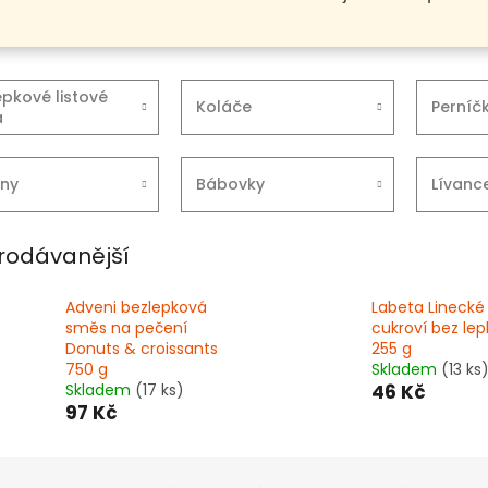
epkové listové
Koláče
Perníč
a
iny
Bábovky
Lívanc
rodávanější
Adveni bezlepková
Labeta Linecké
směs na pečení
cukroví bez lep
Donuts & croissants
255 g
750 g
Skladem
(13 ks
Skladem
(17 ks)
46 Kč
97 Kč