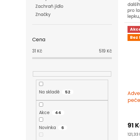
další
5
Zachraň jídlo
pro l
hvězd
Značky
lepku,
Akc
Bez 
Cena
31
Kč
519
Kč
Na skladě
52
Adve
peče
Akce
44
Prům
hodn
91 
produ
Novinka
6
je
Měrn
121,33
3,7
cena: