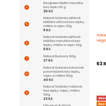
Bezgluten Muffin meruňka
bez lepku 60 g
30 Kč
Natural Sušenka jáhlová
taštička višňová bez lepku,
mléka a vajec 20g
6 Kč
Adve
Natural Sušenka jáhlová
vega
taštička meruňková bez
lepku, mléka a vajec 20g
6 Kč
Natural Burisony 100g
27 Kč
63 
Natural Sušenky kokosové
polomáčené bez lepku,
vajec a mléka 150g
40 Kč
Natural Sušenky máslové
bez lepku, vajec, mléka
100g
Akc
23 Kč
Bez 
Extrudo Kukuřičná