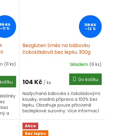
45 Kč
119 Kč
–11 %
–12 %
e
Bezgluten Směs na bábovku
ez
čokokládová bez lepku 300g
em
(11 ks)
Skladem
(6 ks)
Do košíku
104 Kč
košíku
/ ks
Nadýchaná bábovka s čokoládovými
lačinky
kousky, snadná příprava a 100% bez
bez
lepku. Obsahuje pouze přirozeně
 bez
bezlepkové suroviny. Více informací
čný a
▾
...
Akce
Bez lepku