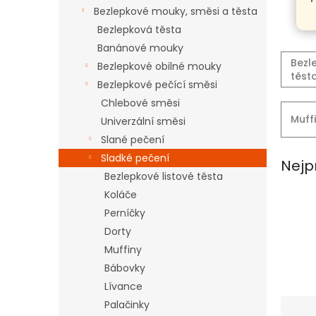
n
Bezlepkové mouky, směsi a těsta
e
Bezlepková těsta
l
Banánové mouky
Bezl
Bezlepkové obilné mouky
těst
Bezlepkové pečící směsi
Chlebové směsi
Muff
Univerzální směsi
Slané pečení
Sladké pečení
Nejp
Bezlepkové listové těsta
Koláče
Perníčky
Dorty
Muffiny
Bábovky
Lívance
Ř
Palačinky