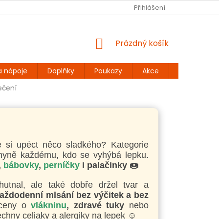
Ů
BEZLEPKOVÉ RECEPTY
KONTAKT
Přihlášení
DOPRAVA A PLATBA
NÁKUPNÍ
Prázdný košík
KOŠÍK
a nápoje
Doplňky
Poukazy
Akce
Dárky
ečení
 si upéct něco sladkého? Kategorie
chyně každému, kdo se vyhýbá lepku.
,
bábovky
,
perníčky
i palačinky 🍩
utnal, ale také dobře držel tvar a
každodenní mlsání bez výčitek a bez
aceny o
vlákninu
, zdravé tuky
nebo
echny celiaky a alergiky na lepek ☺️