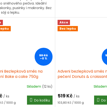
ho sněhového pečiva. Ideální
5
askonky, pusinky i makronky. Bez
iček.
hvězdiček.
 sóji a lepku.
e
Akce
lepku
Bez lepku
99 Kč
–8 %
ni Bezlepková směs na
Adveni bezlepková směs 
ní Bake a cake 750g
pečení Donuts & croissant
Skladem
(12 ks)
Sklade
ěrné
Průměrné
ocení
hodnocení
Kč
519 Kč
ktu
produktu
/ ks
/ ks
Do košíku
Do 
je
á
Měrná
 Kč / 1000 g
103,80 Kč / 1000 g
4,5
cena: