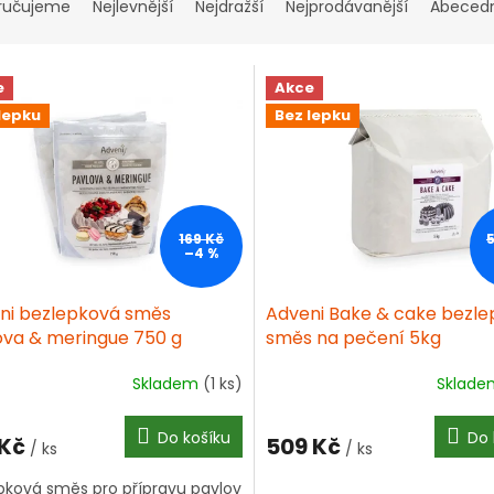
ručujeme
Nejlevnější
Nejdražší
Nejprodávanější
Abeced
e
Akce
lepku
Bez lepku
169 Kč
–4 %
ni bezlepková směs
Adveni Bake & cake bezl
ova & meringue 750 g
směs na pečení 5kg
Skladem
(1 ks)
Sklad
ěrné
Průměrné
ocení
hodnocení
ktu
produktu
Do košíku
Do 
 Kč
509 Kč
/ ks
je
/ ks
4,3
pková směs pro přípravu pavlov
z