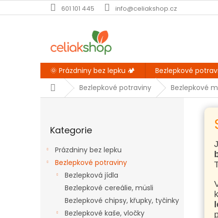
Přejít
601 101 445
info@celiakshop.cz
na
obsah
🌞 Prázdniny bez lepku 🏕️
Bezlepkové potrav
Domů
Bezlepkové potraviny
Bezlepkové m
P
o
Přeskočit
s
Kategorie
kategorie
t
r
Prázdniny bez lepku
a
Bezlepkové potraviny
T
n
Bezlepková jídla
n
í
Bezlepkové cereálie, müsli
k
p
Bezlepkové chipsy, křupky, tyčinky
a
Bezlepkové kaše, vločky
p