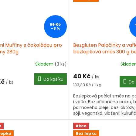
69 Kč
–8 %
ni Muffiny s čokoládou pro
Bezgluten Palačinky a vafl
ny 280g
bezlepková směs 300 g b
lepku
Skladem
(3 ks)
Sklad
40 Kč
/ ks
Do košíku
Kč
Do 
/ ks
Měrná
133,33 Kč / 1 kg
cena:
Bezlepková pečící směs na pa
i vafle. Bez přidaného cukru, 
palmového oleje, bez laktózy,
sóji, veganská. Složení: kukuři
bramborový škrob, kukuřičná a
e
Akce
lepku
Bez lepku