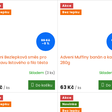
z
e
Akce
5
lepku
Bez lepku
iček.
hvězdiček.
99 Kč
–8 %
ni Bezlepková směs pro
Adveni Muffiny banán a k
avu listového a filo těsta
280g
role & baklava 750g
Skladem
(3 ks)
Sklad
Do košíku
Do 
Kč
63 Kč
/ ks
/ ks
e
Akce
lepku
Novinka
Bez lepku