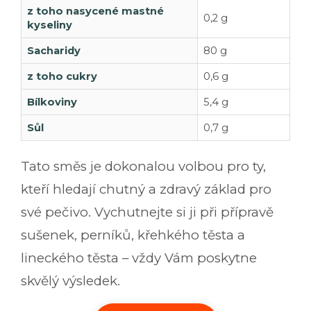
z toho nasycené mastné
0,2 g
kyseliny
Sacharidy
80 g
z toho cukry
0,6 g
Bílkoviny
5,4 g
Sůl
0,7 g
Tato směs je dokonalou volbou pro ty,
kteří hledají chutný a zdravý základ pro
své pečivo. Vychutnejte si ji při přípravě
sušenek, perníků, křehkého těsta a
lineckého těsta – vždy Vám poskytne
skvělý výsledek.