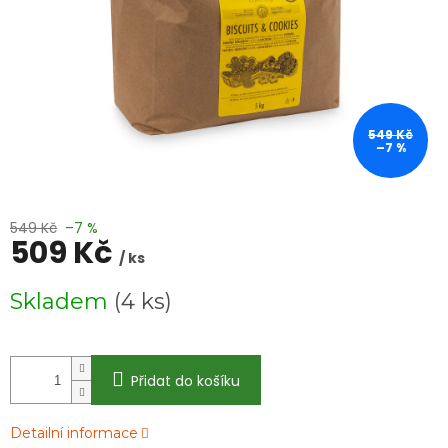
549 Kč
–7 %
549 Kč
–7 %
509 Kč
/ ks
Měrná
Skladem
(4 ks)
cena:
Přidat do košíku
Detailní informace