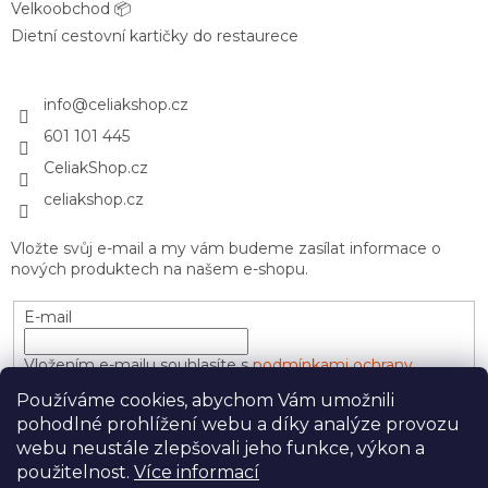
Velkoobchod 📦
Dietní cestovní kartičky do restaurece
info
@
celiakshop.cz
601 101 445
CeliakShop.cz
celiakshop.cz
Vložte svůj e-mail a my vám budeme zasílat informace o
nových produktech na našem e-shopu.
E-mail
Vložením e-mailu souhlasíte s
podmínkami ochrany
osobních údajů
Používáme cookies, abychom Vám umožnili
pohodlné prohlížení webu a díky analýze provozu
PŘIHLÁSIT SE
webu neustále zlepšovali jeho funkce, výkon a
použitelnost.
Více informací