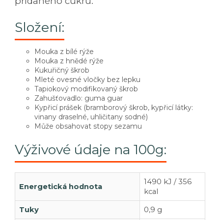
přidaného cukru.
Složení:
Mouka z bílé rýže
Mouka z hnědé rýže
Kukuřičný škrob
Mleté ovesné vločky bez lepku
Tapiokový modifikovaný škrob
Zahušťovadlo: guma guar
Kypřicí prášek (bramborový škrob, kypřicí látky:
vinany draselné, uhličitany sodné)
Může obsahovat stopy sezamu
Výživové údaje na 100g:
1490 kJ / 356
Energetická hodnota
kcal
Tuky
0,9 g