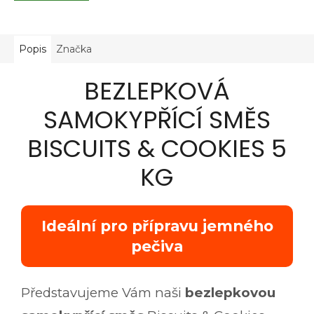
5
hvězdiček.
Popis
Značka
BEZLEPKOVÁ
SAMOKYPŘÍCÍ SMĚS
BISCUITS & COOKIES 5
KG
Ideální pro přípravu jemného
pečiva
Představujeme Vám naši
bezlepkovou