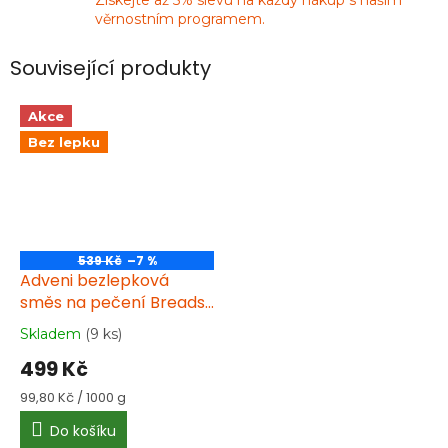
věrnostním programem.
Související produkty
Akce
Bez lepku
539 Kč
–7 %
Adveni bezlepková
směs na pečení Breads
& baguettes 5 kg
Skladem
(9 ks)
Průměrné
hodnocení
499 Kč
produktu
je
Měrná
99,80 Kč / 1000 g
3,1
cena:
Do košíku
z