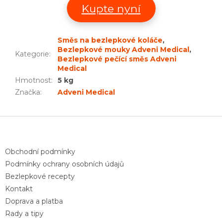
Kupte nyní
Směs na bezlepkové koláče
,
Bezlepkové mouky Adveni Medical
,
Kategorie
:
Bezlepkové pečící směs Adveni
Medical
Hmotnost
:
5 kg
Značka
:
Adveni Medical
Z
á
p
a
Obchodní podmínky
t
Podmínky ochrany osobních údajů
í
Bezlepkové recepty
Kontakt
Doprava a platba
Rady a tipy