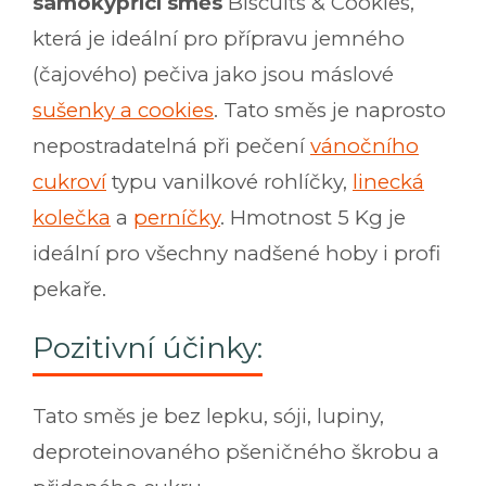
samokypřící směs
Biscuits & Cookies,
která je ideální pro přípravu jemného
(čajového) pečiva jako jsou máslové
sušenky a cookies
. Tato směs je naprosto
nepostradatelná při pečení
vánočního
cukroví
typu vanilkové rohlíčky,
linecká
kolečka
a
perníčky
. Hmotnost 5 Kg je
ideální pro všechny nadšené hoby i profi
pekaře.
Pozitivní účinky:
Tato směs je bez lepku, sóji, lupiny,
deproteinovaného pšeničného škrobu a