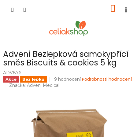
Přejít
NÁKUP
na
obsah
KOŠÍK
Adveni Bezlepková samokypřící
směs Biscuits & cookies 5 kg
ADV876
Průměrné
Podrobnosti hodnocení
9 hodnocení
Akce
Bez lepku
hodnocení
Značka:
Adveni Medical
produktu
je
4,0
z
5
hvězdiček.