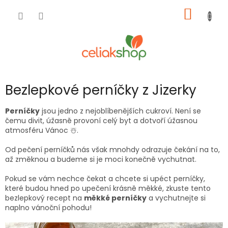
Přejít
NÁKUP
na
obsah
KOŠÍK
Bezlepkové perníčky z Jizerky
Perníčky
jsou jedno z nejoblíbenějších cukroví. Není se
čemu divit, úžasně provoní celý byt a dotvoří úžasnou
atmosféru Vánoc ☃️.
Od pečení perníčků nás však mnohdy odrazuje čekání na to,
až změknou a budeme si je moci konečně vychutnat.
Pokud se vám nechce čekat a chcete si upéct perníčky,
které budou hned po upečení krásně měkké, zkuste tento
bezlepkový recept na
měkké perníčky
a vychutnejte si
naplno vánoční pohodu!