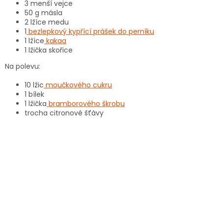
3 menší vejce
50 g másla
2 lžíce medu
1
bezlepkový kypřící prášek do perníku
1 lžíce
kakaa
1 lžička skořice
Na polevu:
10 lžic
moučkového cukru
1 bílek
1 lžička
bramborového škrobu
trocha citronové šťávy