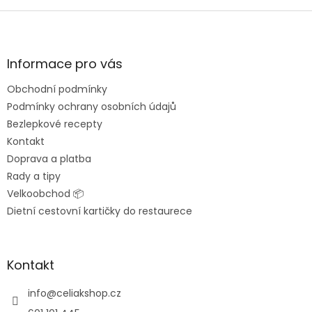
Z
á
p
a
Informace pro vás
t
Obchodní podmínky
í
Podmínky ochrany osobních údajů
Bezlepkové recepty
Kontakt
Doprava a platba
Rady a tipy
Velkoobchod 📦
Dietní cestovní kartičky do restaurece
Kontakt
info
@
celiakshop.cz