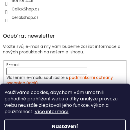
601 101 445
CeliakShop.cz
celiakshop.cz
Odebírat newsletter
Vložte svůj e-mail a my vám budeme zasílat informace o
nových produktech na našem e-shopu.
E-mail
Vložením e-mailu souhlasíte s
podmínkami ochrany
osobních údajů
Používáme cookies, abychom Vám umožnili
PŘIHLÁSIT SE
pohodlné prohlížení webu a díky analýze provozu
webu neustále zlepšovali jeho funkce, výkon a
použitelnost.
Více informací
Vytvořil Shoptet
Nastavení