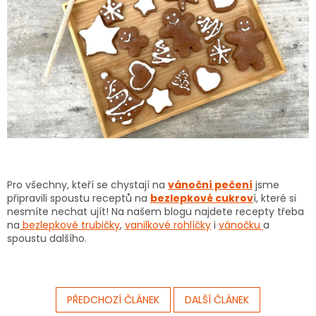
Pro všechny, kteří se chystají na
vánoční pečení
jsme
připravili spoustu receptů na
bezlepkové cukrov
í, které si
nesmíte nechat ujít! Na našem blogu najdete recepty třeba
na
bezlepkové trubičky
,
vanilkové rohlíčky
i
vánočku
a
spoustu dalšího.
PŘEDCHOZÍ ČLÁNEK
DALŠÍ ČLÁNEK