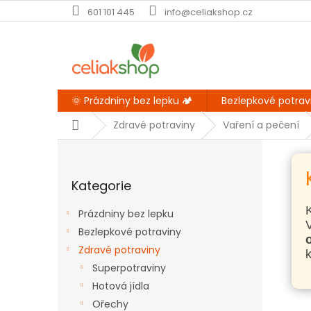
Přejít
601 101 445
info@celiakshop.cz
na
obsah
🌞 Prázdniny bez lepku 🏕️
Bezlepkové potrav
Domů
Zdravé potraviny
Vaření a pečení
P
o
Přeskočit
s
Kategorie
kategorie
t
r
Prázdniny bez lepku
a
Bezlepkové potraviny
n
Zdravé potraviny
n
k
í
Superpotraviny
p
Hotová jídla
a
Ořechy