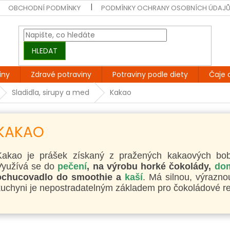
OBCHODNÍ PODMÍNKY
PODMÍNKY OCHRANY OSOBNÍCH ÚDAJ
HLEDAT
iny
Zdravé potraviny
Potraviny podle diety
Čaje 
Sladidla, sirupy a med
Kakao
KAKAO
Kakao je prášek získaný z pražených kakaových bobů
Využívá se do
pečení
, na výrobu horké čokolády,
dom
ochucovadlo do smoothie a
kaší
. Má silnou, výrazno
uchyni je nepostradatelným základem pro čokoládové re