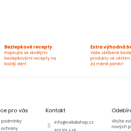
Bezlepkové recepty
Extra výhodná b
Inspirujte se skvělými
Vaše oblíbené bezl
bezlepkovými recepty na
produkty ve větším
každý den!
za méně peněz!
ce pro vás
Kontakt
Odebíra
 podmínky
Vložte s
info
@
celiakshop.cz
nových p
 ochrany
601 101 445