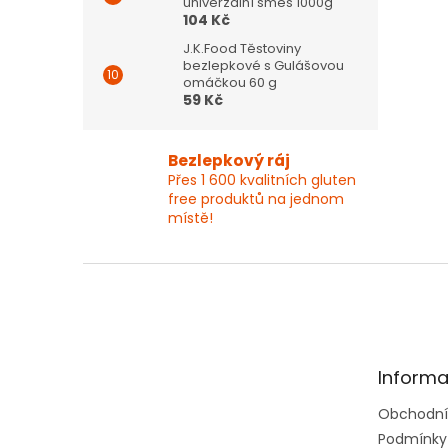
univerzální směs 1000g
104 Kč
J.K.Food Těstoviny
bezlepkové s Gulášovou
omáčkou 60 g
59 Kč
Bezlepkový ráj
Přes 1 600 kvalitních gluten
free produktů na jednom
místě!
Z
á
p
a
t
Informa
í
Obchodní
Podmínky