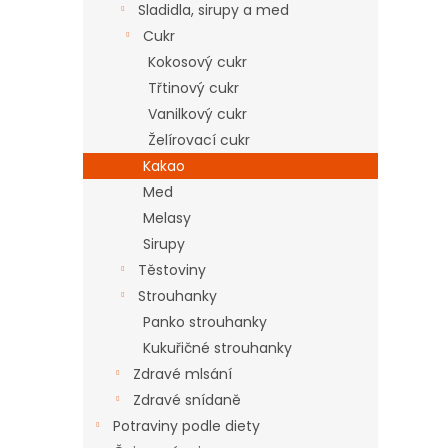
Sladidla, sirupy a med
Cukr
Kokosový cukr
Třtinový cukr
Vanilkový cukr
Želírovací cukr
Kakao
Med
Melasy
Sirupy
Těstoviny
Strouhanky
Panko strouhanky
Kukuřičné strouhanky
Zdravé mlsání
Zdravé snídaně
Potraviny podle diety