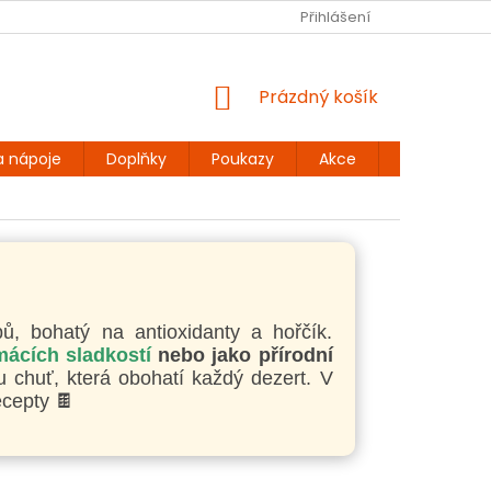
Ů
BEZLEPKOVÉ RECEPTY
KONTAKT
Přihlášení
DOPRAVA A PLATBA
NÁKUPNÍ
Prázdný košík
KOŠÍK
a nápoje
Doplňky
Poukazy
Akce
Dárky
, bohatý na antioxidanty a hořčík.
ácích sladkostí
nebo jako přírodní
u chuť, která obohatí každý dezert. V
cepty 🍫