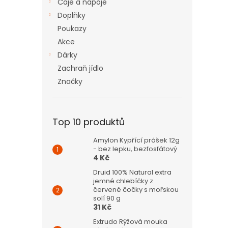
Čaje a nápoje
Doplňky
Poukazy
Akce
Dárky
Zachraň jídlo
Značky
Top 10 produktů
Amylon Kypřící prášek 12g
- bez lepku, bezfosfátový
4 Kč
Druid 100% Natural extra
jemné chlebíčky z
červené čočky s mořskou
solí 90 g
31 Kč
Extrudo Rýžová mouka