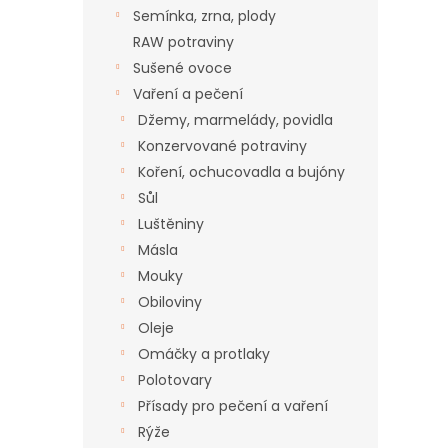
n
Semínka, zrna, plody
e
RAW potraviny
l
Sušené ovoce
Vaření a pečení
Džemy, marmelády, povidla
Konzervované potraviny
Koření, ochucovadla a bujóny
Sůl
Luštěniny
Másla
Mouky
Obiloviny
Oleje
Omáčky a protlaky
Polotovary
Přísady pro pečení a vaření
Rýže