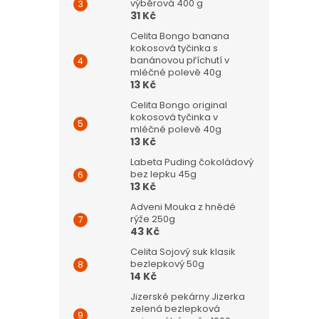
výběrová 400 g
31 Kč
Celita Bongo banana
kokosová tyčinka s
banánovou příchutí v
mléčné polevě 40g
13 Kč
Celita Bongo original
kokosová tyčinka v
mléčné polevě 40g
13 Kč
Labeta Puding čokoládový
bez lepku 45g
13 Kč
Adveni Mouka z hnědé
rýže 250g
43 Kč
Celita Sojový suk klasik
bezlepkový 50g
14 Kč
Jizerské pekárny Jizerka
zelená bezlepková