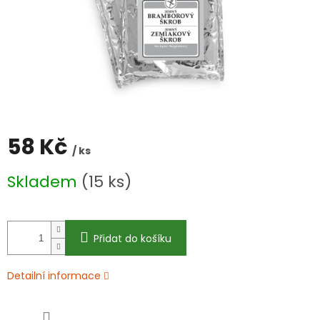
58 Kč
/ ks
Měrná
Skladem
(15 ks)
cena:
Přidat do košíku
Detailní informace