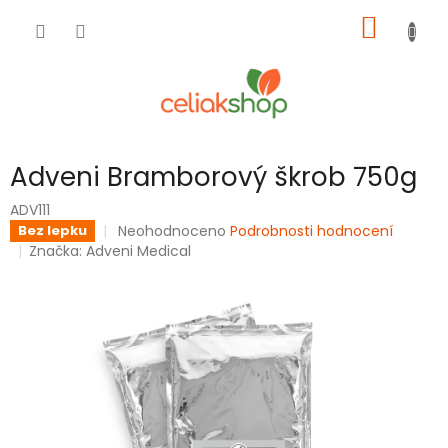
Přejít
NÁKUP
na
obsah
KOŠÍK
Adveni Bramborový škrob 750g
ADV111
Průměrné
Neohodnoceno
Podrobnosti hodnocení
Bez lepku
hodnocení
Značka:
Adveni Medical
produktu
je
0,0
z
5
hvězdiček.