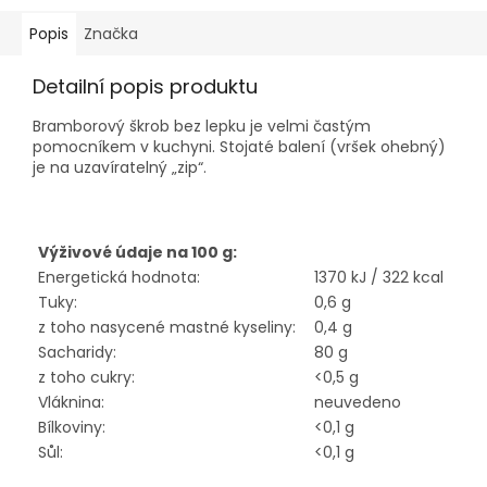
Popis
Značka
Detailní popis produktu
Bramborový škrob bez lepku je velmi častým
pomocníkem v kuchyni. Stojaté balení (vršek ohebný)
je na uzavíratelný „zip“.
Výživové údaje na 100 g:
Energetická hodnota:
1370 kJ / 322 kcal
Tuky:
0,6 g
z toho nasycené mastné kyseliny:
0,4 g
Sacharidy:
80 g
z toho cukry:
<0,5 g
Vláknina:
neuvedeno
Bílkoviny:
<0,1 g
Sůl:
<0,1 g