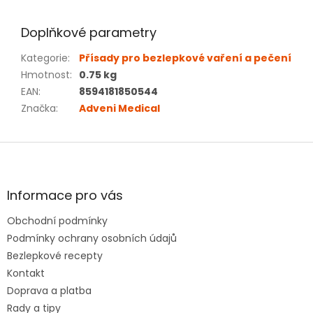
Doplňkové parametry
Kategorie
:
Přísady pro bezlepkové vaření a pečení
Hmotnost
:
0.75 kg
EAN
:
8594181850544
Značka
:
Adveni Medical
Z
á
p
a
Informace pro vás
t
Obchodní podmínky
í
Podmínky ochrany osobních údajů
Bezlepkové recepty
Kontakt
Doprava a platba
Rady a tipy