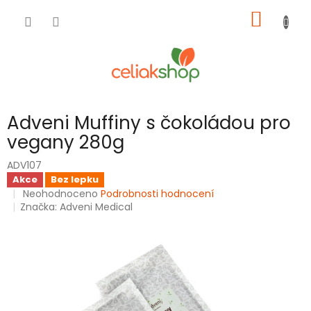
Přejít
NÁKUP
na
obsah
KOŠÍK
Adveni Muffiny s čokoládou pro
vegany 280g
ADV107
Akce
Bez lepku
Průměrné
Neohodnoceno
Podrobnosti hodnocení
hodnocení
Značka:
Adveni Medical
produktu
je
0,0
z
5
hvězdiček.