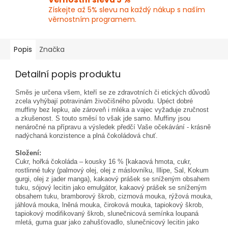
Získejte až 5% slevu na každý nákup s naším
věrnostním programem.
Popis
Značka
Detailní popis produktu
Směs je určena všem, kteří se ze zdravotních či etických důvodů
zcela vyhýbají potravinám živočišného původu. Upéct dobré
muffiny bez lepku, ale zároveň i mléka a vajec vyžaduje zručnost
a zkušenost. S touto směsí to však jde samo. Muffiny jsou
nenáročné na přípravu a výsledek předčí Vaše očekávání - krásně
nadýchaná konzistence a plná čokoládová chuť.
Složení:
Cukr, hořká čokoláda – kousky 16 % [kakaová hmota, cukr,
rostlinné tuky (palmový olej, olej z máslovníku, Illipe, Sal, Kokum
gurgi, olej z jader manga), kakaový prášek se sníženým obsahem
tuku, sójový lecitin jako emulgátor, kakaový prášek se sníženým
obsahem tuku, bramborový škrob, cizrnová mouka, rýžová mouka,
jáhlová mouka, lněná mouka, čiroková mouka, tapiokový škrob,
tapiokový modifikovaný škrob, slunečnicová semínka loupaná
mletá, guma guar jako zahušťovadlo, slunečnicový lecitin jako