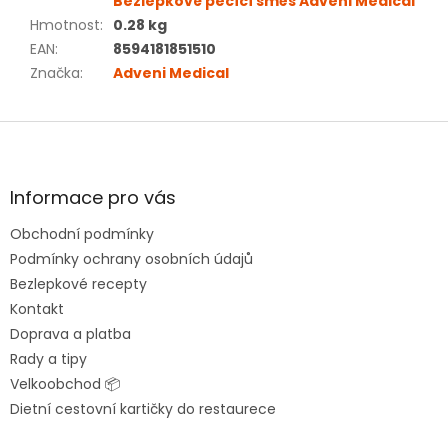
Bezlepkové pečící směs Adveni Medical
Hmotnost
:
0.28 kg
EAN
:
8594181851510
Značka
:
Adveni Medical
Z
á
p
a
Informace pro vás
t
Obchodní podmínky
í
Podmínky ochrany osobních údajů
Bezlepkové recepty
Kontakt
Doprava a platba
Rady a tipy
Velkoobchod 📦
Dietní cestovní kartičky do restaurece