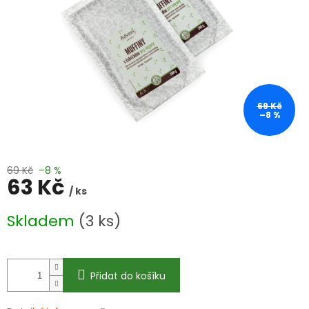
69 Kč
–8 %
69 Kč
–8 %
63 Kč
/ ks
Měrná
Skladem
(3 ks)
cena:
Přidat do košíku