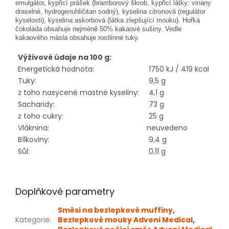
emulgátor, kypřicí prášek (bramborový škrob, kypřicí látky: vinany
draselné, hydrogenuhličitan sodný), kyselina citronová (regulátor
kyselosti), kyselina askorbová (látka zlepšující mouku). Hořká
čokoláda obsahuje nejméně 50% kakaové sušiny. Vedle
kakaového másla obsahuje rostlinné tuky.
Výživové údaje na 100 g:
Energetická hodnota:
1750 kJ / 419 kcal
Tuky:
9,5 g
z toho nasycené mastné kyseliny:
4,1 g
Sacharidy:
73 g
z toho cukry:
25 g
Vláknina:
neuvedeno
Bílkoviny:
9,4 g
Sůl:
0,11 g
Doplňkové parametry
Směsi na bezlepkové muffiny
,
Kategorie
:
Bezlepkové mouky Adveni Medical
,