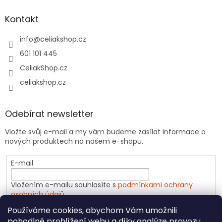
Kontakt
info
@
celiakshop.cz
601 101 445
CeliakShop.cz
celiakshop.cz
Odebírat newsletter
Vložte svůj e-mail a my vám budeme zasílat informace o
nových produktech na našem e-shopu.
E-mail
Vložením e-mailu souhlasíte s
podmínkami ochrany
osobních údajů
Používáme cookies, abychom Vám umožnili
PŘIHLÁSIT SE
pohodlné prohlížení webu a díky analýze provozu