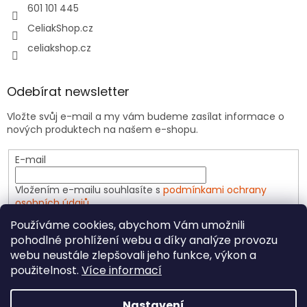
601 101 445
CeliakShop.cz
celiakshop.cz
Odebírat newsletter
Vložte svůj e-mail a my vám budeme zasílat informace o
nových produktech na našem e-shopu.
E-mail
Vložením e-mailu souhlasíte s
podmínkami ochrany
osobních údajů
Používáme cookies, abychom Vám umožnili
PŘIHLÁSIT SE
pohodlné prohlížení webu a díky analýze provozu
webu neustále zlepšovali jeho funkce, výkon a
použitelnost.
Více informací
Vytvořil Shoptet
Nastavení