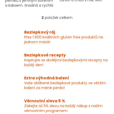
zdraví a chuti s FINE MIX!
perníku s jemným kořením
a kakaem. Snadná a rychlá
příprava – ideální pro
všední dny i sváteční
2
položek celkem
O
chvíle.
v
l
Bezlepkový ráj
á
Přes 1 600 kvalitních gluten free produktů na
d
jednom místě!
a
c
í
Bezlepkové recepty
p
Inspirujte se skvělými bezlepkovými recepty na
r
každý den!
v
k
y
Extra výhodná balení
v
Vaše oblíbené bezlepkové produkty ve větším
ý
balení za méně peněz!
p
i
Věrnostní sleva 5 %
s
Získejte až 5% slevu na každý nákup s naším
u
věrnostním programem.