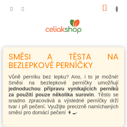
Přejít
NÁKUP
na
obsah
KOŠÍK
SMĚSI A TĚSTA NA
BEZLEPKOVÉ PERNÍČKY
Vůně perníku bez lepku? Ano, i to je možné!
Směsi na bezlepkové perníčky umožňují
jednoduchou přípravu vynikajících perníků
za použití pouze několika surovin
. Těsto se
snadno zpracovává a výsledné perníčky drží
tvar i při pečení. Využijte precizně namíchaných
směsí pro domácí pečení 👩‍🍳