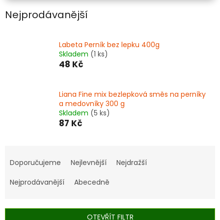
Nejprodávanější
Labeta Perník bez lepku 400g
Skladem
(1 ks)
48 Kč
Liana Fine mix bezlepková směs na perníky
a medovníky 300 g
Skladem
(5 ks)
87 Kč
Ř
a
Doporučujeme
Nejlevnější
Nejdražší
z
e
Nejprodávanější
Abecedně
n
í
p
OTEVŘÍT FILTR