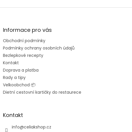
Z
á
p
a
Informace pro vás
t
Obchodní podmínky
í
Podmínky ochrany osobních údajů
Bezlepkové recepty
Kontakt
Doprava a platba
Rady a tipy
Velkoobchod 📦
Dietní cestovní kartičky do restaurece
Kontakt
info
@
celiakshop.cz