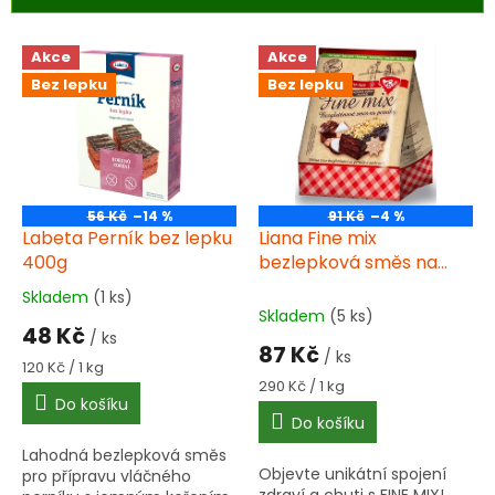
r
o
V
Akce
Akce
d
ý
u
Bez lepku
Bez lepku
p
k
i
t
s
ů
p
r
o
56 Kč
–14 %
91 Kč
–4 %
d
Labeta Perník bez lepku
Liana Fine mix
u
400g
bezlepková směs na
k
perníky a medovníky
Skladem
(1 ks)
Průměrné
t
300 g
Skladem
(5 ks)
hodnocení
48 Kč
ů
/ ks
produktu
87 Kč
/ ks
je
Měrná
120 Kč / 1 kg
5,0
cena:
Měrná
290 Kč / 1 kg
Do košíku
cena:
z
Do košíku
5
hvězdiček.
Lahodná bezlepková směs
Objevte unikátní spojení
pro přípravu vláčného