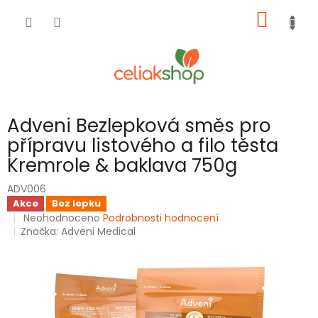
Přejít
NÁKUP
na
obsah
KOŠÍK
Adveni Bezlepková směs pro
přípravu listového a filo těsta
Kremrole & baklava 750g
ADV006
Akce
Bez lepku
Průměrné
Neohodnoceno
Podrobnosti hodnocení
hodnocení
Značka:
Adveni Medical
produktu
je
0,0
z
5
hvězdiček.