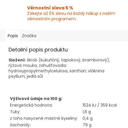
Věrnostní sleva 5 %
Získejte až 5% slevu na každý nákup s naším
věrnostním programem.
Popis
Značka
Detailní popis produktu
Složení:
škrob (kukuřičný, tapiokový, bramborový),
rýžová mouka, zahušťovadla:
hydroxypropylmethylcelulosa, xanthan; vláknina
psyllium, jedlá sůl
Výživové údaje na 100 g:
Energetická hodnota:
1524 kJ / 359 kcal
Tuky:
1,6 g
z toho nasycené mastné kyseliny:
0,4 g
Sacharidy:
79 g