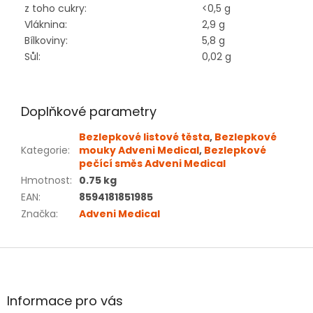
z toho cukry:
<0,5 g
Vláknina:
2,9 g
Bílkoviny:
5,8 g
Sůl:
0,02 g
Doplňkové parametry
Bezlepkové listové těsta
,
Bezlepkové
Kategorie
:
mouky Adveni Medical
,
Bezlepkové
pečící směs Adveni Medical
Hmotnost
:
0.75 kg
EAN
:
8594181851985
Značka
:
Adveni Medical
Z
á
p
a
Informace pro vás