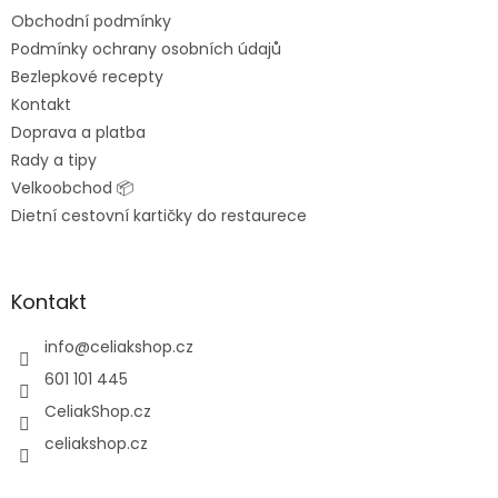
t
Obchodní podmínky
í
Podmínky ochrany osobních údajů
Bezlepkové recepty
Kontakt
Doprava a platba
Rady a tipy
Velkoobchod 📦
Dietní cestovní kartičky do restaurece
Kontakt
info
@
celiakshop.cz
601 101 445
CeliakShop.cz
celiakshop.cz