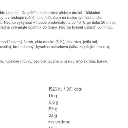
bře promísil. Do ještě suché směsi přidejte droždí. Důkladně
doby a vmíchejte ručně nebo hnětačem na malou rychlost směs
ut. Nechte vykynout v troubě předehřáté na 35-40 °C po dobu 20 minut.
ledně vytvarujte bochník do formy. Nechte kynout dalších 60 minut.
modifikovaný škrob, chia mouka (6 %), dextróza, jedlá sůl,
ovadlo), kmín drcený, kyselina askorbová (látka zlepšující mouku),
nu, lupinové mouky, deproteinovaného pšeničného škrobu, barviv,
1526 kJ / 361 kcal
1,5 g
0,6 g
85 g
2,1 g
neuvedeno