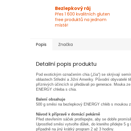
Bezlepkový ráj
Přes 1 600 kvalitních gluten
free produktů na jednom
místě!
Popis
Značka
Detailní popis produktu
Pod exotickým označením chia („čia“) se skrývají semín
oblastech Střední a Jižní Ameriky. Původní obyvatelé t
příznivých účincích si předávali po generace. Mouka z
ENERGY chleba s chia.
Balení obsahuje
500 g směsi na bezlepkový ENERGY chléb s moukou z
Návod k přípravě v domácí pekárně
Před otevřením sáček protřepejte, aby se dobře promísil
Uprostřed směsi vytvořte důlek, do kterého přidejte 5 
případně na jiný krátký program 2 až 3 hodiny.