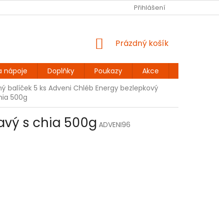
Ů
BEZLEPKOVÉ RECEPTY
KONTAKT
Přihlášení
DOPRAVA A PLATBA
NÁKUPNÍ
Prázdný košík
KOŠÍK
a nápoje
Doplňky
Poukazy
Akce
Dárky
 balíček 5 ks Adveni Chléb Energy bezlepkový
hia 500g
avý s chia 500g
ADVENI96