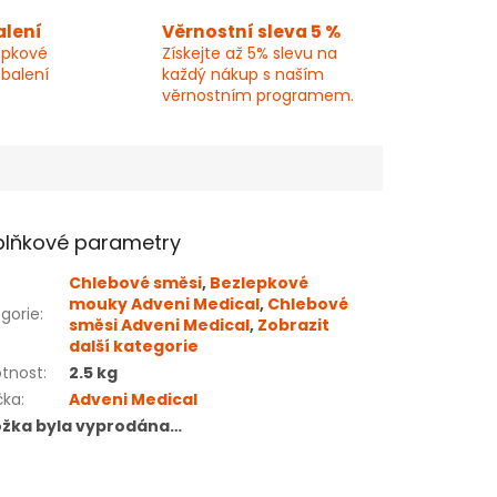
alení
Věrnostní sleva 5 %
epkové
Získejte až 5% slevu na
 balení
každý nákup s naším
věrnostním programem.
lňkové parametry
Chlebové směsi
,
Bezlepkové
mouky Adveni Medical
,
Chlebové
gorie
:
směsi Adveni Medical
,
Zobrazit
další kategorie
tnost
:
2.5 kg
čka
:
Adveni Medical
ožka byla vyprodána…