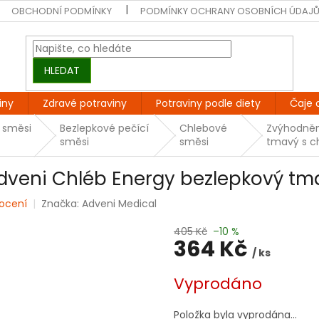
OBCHODNÍ PODMÍNKY
PODMÍNKY OCHRANY OSOBNÍCH ÚDAJ
HLEDAT
iny
Zdravé potraviny
Potraviny podle diety
Čaje 
 směsi
Bezlepkové pečící
Chlebové
Zvýhodněný
směsi
směsi
tmavý s c
dveni Chléb Energy bezlepkový tm
ocení
Značka:
Adveni Medical
405 Kč
–10 %
364 Kč
/ ks
Měrná
Vyprodáno
cena:
Položka byla vyprodána…