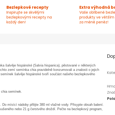
Bezlepkové recepty
Extra výhodná b
Inspirujte se skvělými
Vaše oblíbené bezl
bezlepkovými recepty na
produkty ve větším
každý den!
za méně peněz!
Dop
ka šalvěje hispánské (Salvia hispanica), pěstované v některých
ěchto zemí semínka chia pravidelně konzumovali a znalosti o jejich
Kate
e semínek šalvěje hispánské tvoří součást našeho bezlepkového
Hmo
 chia semínek.
Zna
Pol
. Do mísící nádoby přilijte 380 ml vlažné vody. Přisypte obsah balení.
g sušeného nebo 21 g čerstvého droždí. Pečte na bezlepkový program,