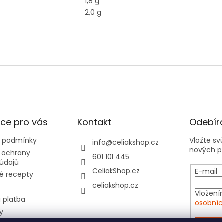
1,8 g
2,0 g
ce pro vás
Kontakt
Odebíra
 podmínky
Vložte s
info
@
celiakshop.cz
nových p
 ochrany
601 101 445
údajů
CeliakShop.cz
E-mail
é recepty
celiakshop.cz
Vložení
 platba
osobníc
y