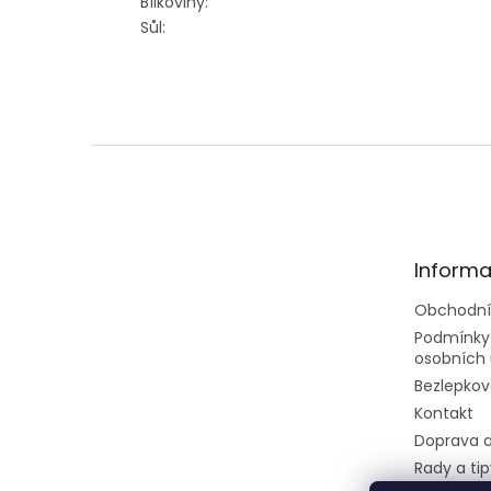
Bílkoviny:
Sůl:
Z
á
p
a
t
Informa
í
Obchodní
Podmínky
osobních 
Bezlepkov
Kontakt
Doprava a
Rady a tip