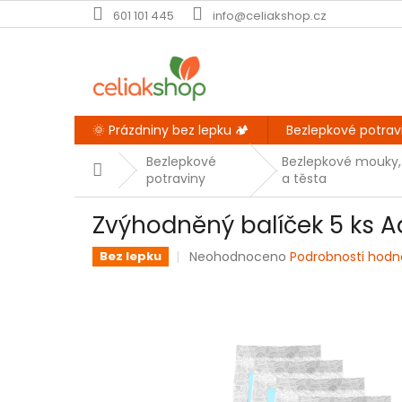
Přejít
601 101 445
info@celiakshop.cz
na
obsah
🌞 Prázdniny bez lepku 🏕️
Bezlepkové potrav
Bezlepkové
Bezlepkové mouky,
Domů
potraviny
a těsta
Zvýhodněný balíček 5 ks A
Průměrné
Neohodnoceno
Podrobnosti hodn
Bez lepku
hodnocení
produktu
je
0,0
z
5
hvězdiček.