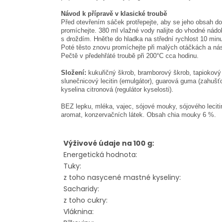
Návod k přípravě v klasické troubě
Před otevřením sáček protřepejte, aby se jeho obsah do
promíchejte. 380 ml vlažné vody nalijte do vhodné ná
s droždím. Hněťte do hladka na střední rychlost 10 min
Poté těsto znovu promíchejte při malých otáčkách a nás
Pečtě v předehřáté troubě při 200°C cca hodinu.
Složení:
kukuřičný škrob, bramborový škrob, tapiokový 
slunečnicový lecitin (emulgátor), guarová guma (zahušť
kyselina citronová (regulátor kyselosti).
BEZ lepku, mléka, vajec, sójové mouky, sójového leciti
aromat, konzervačních látek. Obsah chia mouky 6 %.
Výživové údaje na 100 g:
Energetická hodnota:
Tuky:
z toho nasycené mastné kyseliny:
Sacharidy:
z toho cukry:
Vláknina: