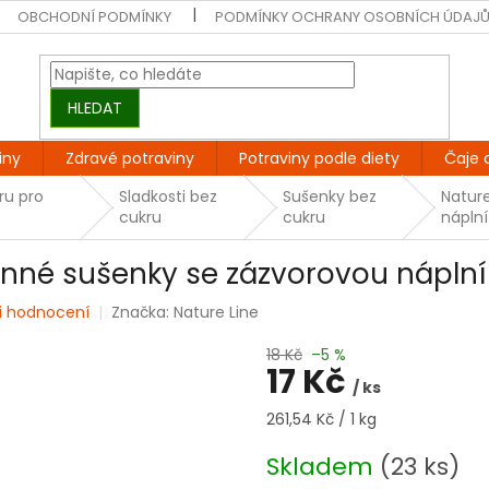
OBCHODNÍ PODMÍNKY
PODMÍNKY OCHRANY OSOBNÍCH ÚDAJ
HLEDAT
iny
Zdravé potraviny
Potraviny podle diety
Čaje 
ru pro
Sladkosti bez
Sušenky bez
Nature
cukru
cukru
náplní
zrnné sušenky se zázvorovou náplní
i hodnocení
Značka:
Nature Line
18 Kč
–5 %
17 Kč
/ ks
Měrná
261,54 Kč / 1 kg
cena:
Skladem
(23 ks)