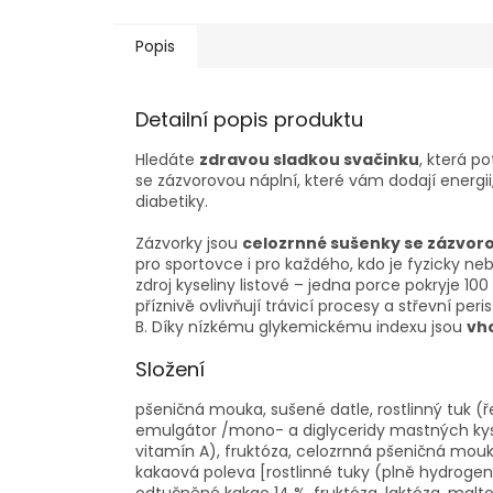
Popis
Detailní popis produktu
Hledáte
zdravou sladkou svačinku
, která p
se zázvorovou náplní, které vám dodají energii,
diabetiky.
Zázvorky jsou
celozrnné sušenky se zázvor
pro sportovce i pro každého, kdo je fyzicky ne
zdroj kyseliny listové – jedna porce pokryje 1
příznivě ovlivňují trávicí procesy a střevní per
B. Díky nízkému glykemickému indexu jsou
vh
Složení
pšeničná mouka, sušené datle, rostlinný tuk (ř
emulgátor /mono- a diglyceridy mastných kysel
vitamín A), fruktóza, celozrnná pšeničná mouka 
kakaová poleva [rostlinné tuky (plně hydrogen