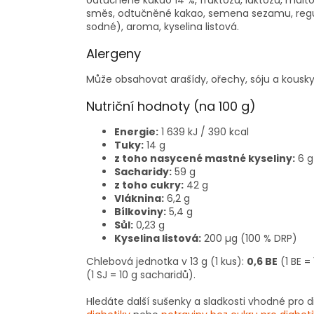
odtučněné kakao 14 %, fruktóza, laktóza, malt
směs, odtučněné kakao, semena sezamu, reguláto
sodné), aroma, kyselina listová.
Alergeny
Může obsahovat arašídy, ořechy, sóju a kousk
Nutriční hodnoty (na 100 g)
Energie:
1 639 kJ / 390 kcal
Tuky:
14 g
z toho nasycené mastné kyseliny:
6 g
Sacharidy:
59 g
z toho cukry:
42 g
Vláknina:
6,2 g
Bílkoviny:
5,4 g
Sůl:
0,23 g
Kyselina listová:
200 µg (100 % DRP)
Chlebová jednotka v 13 g (1 kus):
0,6 BE
(1 BE =
(1 SJ = 10 g sacharidů).
Hledáte další sušenky a sladkosti vhodné pro d