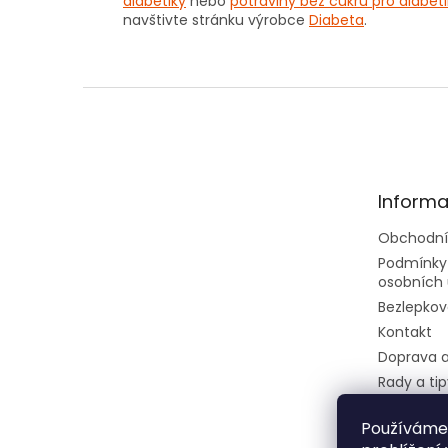
diabetiky
nebo
potraviny bez cukru pro diabeti
navštivte stránku výrobce
Diabeta
.
Z
á
p
a
t
Informa
í
Obchodní
Podmínky
osobních 
Bezlepkov
Kontakt
Doprava a
Rady a tip
Velkoobc
Používáme
Dietní ces