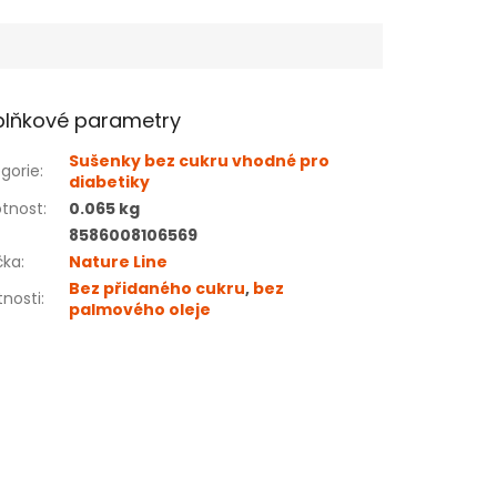
lňkové parametry
Sušenky bez cukru vhodné pro
gorie
:
diabetiky
tnost
:
0.065 kg
8586008106569
čka
:
Nature Line
Bez přidaného cukru
,
bez
tnosti
:
palmového oleje