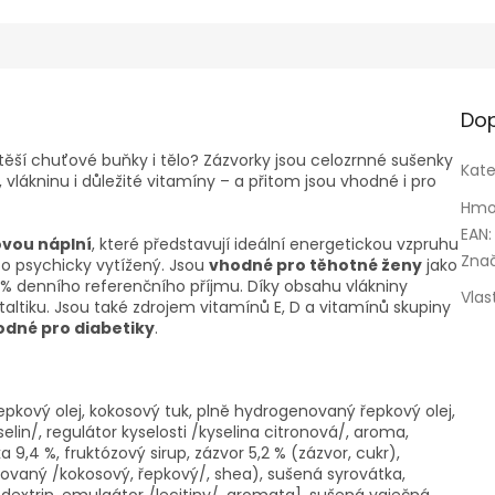
Dop
otěší chuťové buňky i tělo? Zázvorky jsou celozrnné sušenky
Kate
 vlákninu i důležité vitamíny – a přitom jsou vhodné i pro
Hmo
EAN
:
ovou náplní
, které představují ideální energetickou vzpruhu
Zna
bo psychicky vytížený. Jsou
vhodné pro těhotné ženy
jako
00 % denního referenčního příjmu. Díky obsahu vlákniny
Vlas
istaltiku. Jsou také zdrojem vitamínů E, D a vitamínů skupiny
odné pro diabetiky
.
epkový olej, kokosový tuk, plně hydrogenovaný řepkový olej,
in/, regulátor kyselosti /kyselina citronová/, aroma,
9,4 %, fruktózový sirup, zázvor 5,2 % (zázvor, cukr),
ovaný /kokosový, řepkový/, shea), sušená syrovátka,