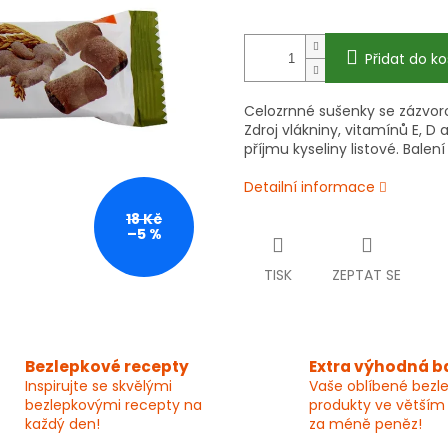
Přidat do ko
Celozrnné sušenky se zázvoro
Zdroj vlákniny, vitamínů E, D
příjmu kyseliny listové. Balení
Detailní informace
18 Kč
–5 %
TISK
ZEPTAT SE
Bezlepkové recepty
Extra výhodná b
Inspirujte se skvělými
Vaše oblíbené bezl
bezlepkovými recepty na
produkty ve větším
každý den!
za méně peněz!