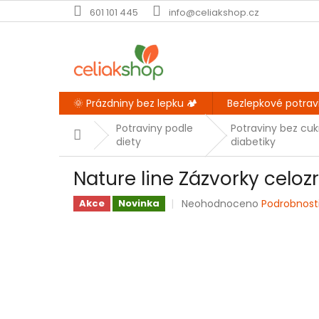
Přejít
601 101 445
info@celiakshop.cz
na
obsah
🌞 Prázdniny bez lepku 🏕️
Bezlepkové potrav
Potraviny podle
Potraviny bez cuk
Domů
diety
diabetiky
Nature line Zázvorky celo
Průměrné
Neohodnoceno
Podrobnost
Akce
Novinka
hodnocení
produktu
je
0,0
z
5
hvězdiček.