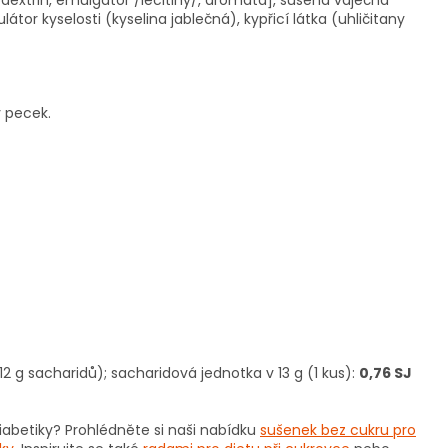
odextrin, emulgátor /lecitiny/, aromata], sušená vaječná
r kyselosti (kyselina jablečná), kypřicí látka (uhličitany
y pecek.
 12 g sacharidů); sacharidová jednotka v 13 g (1 kus):
0,76 SJ
iabetiky? Prohlédněte si naši nabídku
sušenek bez cukru pro