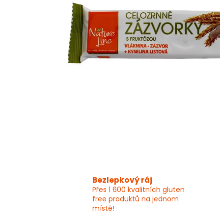
Bezlepkový ráj
Přes 1 600 kvalitních gluten
free produktů na jednom
místě!