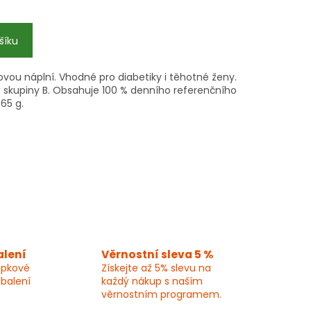
šíku
vou náplní. Vhodné pro diabetiky i těhotné ženy.
 a skupiny B. Obsahuje 100 % denního referenčního
 65 g.
alení
Věrnostní sleva 5 %
epkové
Získejte až 5% slevu na
 balení
každý nákup s naším
věrnostním programem.