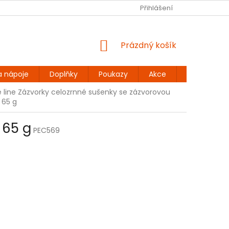
Ů
BEZLEPKOVÉ RECEPTY
KONTAKT
Přihlášení
DOPRAVA A PLATBA
NÁKUPNÍ
Prázdný košík
KOŠÍK
a nápoje
Doplňky
Poukazy
Akce
Dárky
 line Zázvorky celozrnné sušenky se zázvorovou
 65 g
 65 g
PEC569