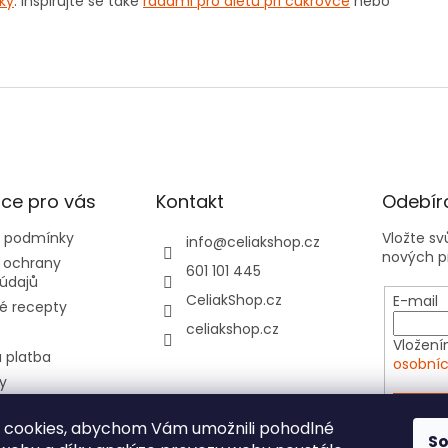
ky
. Inspirujte se také
radami pro dietu při cukrovce
nebo
ce pro vás
Kontakt
Odebíra
 podmínky
Vložte s
info
@
celiakshop.cz
nových p
 ochrany
601 101 445
údajů
CeliakShop.cz
E-mail
é recepty
celiakshop.cz
Vložení
 platba
osobníc
y
hod 📦
PŘIHL
 cookies, abychom Vám umožnili pohodlné
tovní kartičky do
S