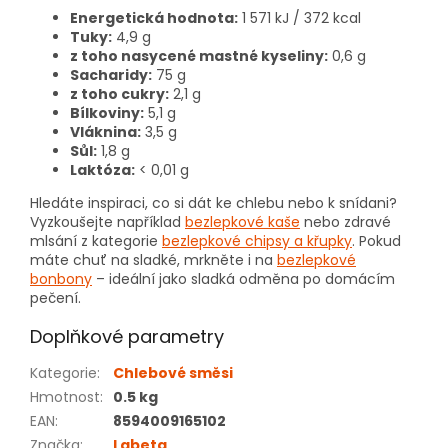
Energetická hodnota:
1 571 kJ / 372 kcal
Tuky:
4,9 g
z toho nasycené mastné kyseliny:
0,6 g
Sacharidy:
75 g
z toho cukry:
2,1 g
Bílkoviny:
5,1 g
Vláknina:
3,5 g
Sůl:
1,8 g
Laktóza:
< 0,01 g
Hledáte inspiraci, co si dát ke chlebu nebo k snídani?
Vyzkoušejte například
bezlepkové kaše
nebo zdravé
mlsání z kategorie
bezlepkové chipsy a křupky
. Pokud
máte chuť na sladké, mrkněte i na
bezlepkové
bonbony
– ideální jako sladká odměna po domácím
pečení.
Doplňkové parametry
Kategorie
:
Chlebové směsi
Hmotnost
:
0.5 kg
EAN
:
8594009165102
Značka
:
Labeta