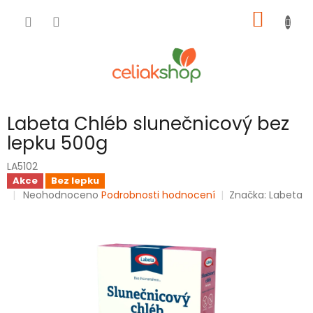
Přejít
NÁKUP
na
obsah
KOŠÍK
Labeta Chléb slunečnicový bez
lepku 500g
LA5102
Akce
Bez lepku
Průměrné
Neohodnoceno
Podrobnosti hodnocení
Značka:
Labeta
hodnocení
produktu
je
0,0
z
5
hvězdiček.