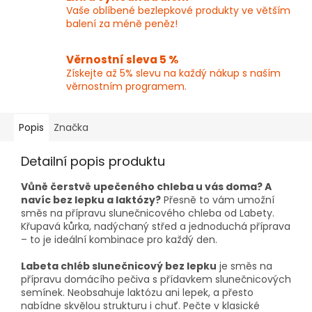
Vaše oblíbené bezlepkové produkty ve větším
balení za méně peněz!
Věrnostní sleva 5 %
Získejte až 5% slevu na každý nákup s naším
věrnostním programem.
Popis
Značka
Detailní popis produktu
Vůně čerstvě upečeného chleba u vás doma? A
navíc bez lepku a laktózy?
Přesně to vám umožní
směs na přípravu slunečnicového chleba od Labety.
Křupavá kůrka, nadýchaný střed a jednoduchá příprava
– to je ideální kombinace pro každý den.
Labeta chléb slunečnicový bez lepku
je směs na
přípravu domácího pečiva s přídavkem slunečnicových
semínek. Neobsahuje laktózu ani lepek, a přesto
nabídne skvělou strukturu i chuť. Pečte v klasické