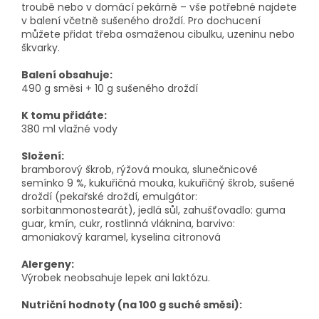
troubě nebo v domácí pekárně – vše potřebné najdete
v balení včetně sušeného droždí. Pro dochucení
můžete přidat třeba osmaženou cibulku, uzeninu nebo
škvarky.
Balení obsahuje:
490 g směsi + 10 g sušeného droždí
K tomu přidáte:
380 ml vlažné vody
Složení:
bramborový škrob, rýžová mouka, slunečnicové
semínko 9 %, kukuřičná mouka, kukuřičný škrob, sušené
droždí (pekařské droždí, emulgátor:
sorbitanmonostearát), jedlá sůl, zahušťovadlo: guma
guar, kmín, cukr, rostlinná vláknina, barvivo:
amoniakový karamel, kyselina citronová
Alergeny:
Výrobek neobsahuje lepek ani laktózu.
Nutriční hodnoty (na 100 g suché směsi):