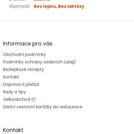
Vlastnosti
:
Bez lepku
,
Bez laktózy
Z
á
p
a
Informace pro vás
t
Obchodní podmínky
í
Podmínky ochrany osobních údajů
Bezlepkové recepty
Kontakt
Doprava a platba
Rady a tipy
Velkoobchod 📦
Dietní cestovní kartičky do restaurece
Kontakt