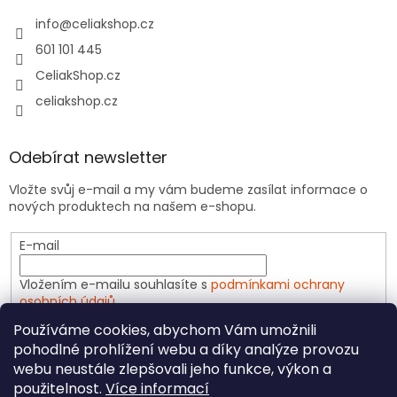
info
@
celiakshop.cz
601 101 445
CeliakShop.cz
celiakshop.cz
Odebírat newsletter
Vložte svůj e-mail a my vám budeme zasílat informace o
nových produktech na našem e-shopu.
E-mail
Vložením e-mailu souhlasíte s
podmínkami ochrany
osobních údajů
Používáme cookies, abychom Vám umožnili
PŘIHLÁSIT SE
pohodlné prohlížení webu a díky analýze provozu
webu neustále zlepšovali jeho funkce, výkon a
použitelnost.
Více informací