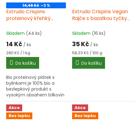
14,49 Kč
–3 %
Extrudo Crispins
Extrudo Crispins Vegan
proteinový křehký
Rajče s bazalkou tyčky
plátek s bylinkami 50 g
60 g
BIO
Skladem
(44 ks)
Skladem
(16 ks)
14 Kč
35 Kč
/ ks
/ ks
Měrná
Měrná
280 Kč / 1 kg
58,33 Kč / 100 g
cena:
cena:
Do košíku
Do košíku
Bio proteinový plátek s
bylinkami je 100% bio a
bezlepkový produkt s
vysokým obsahem bílkovin
(28,2g na 100g). Vyrobený z
čočkové a hrachové mouky
Akce
Akce
s přírodními bylinkami....
Bez lepku
Bez lepku