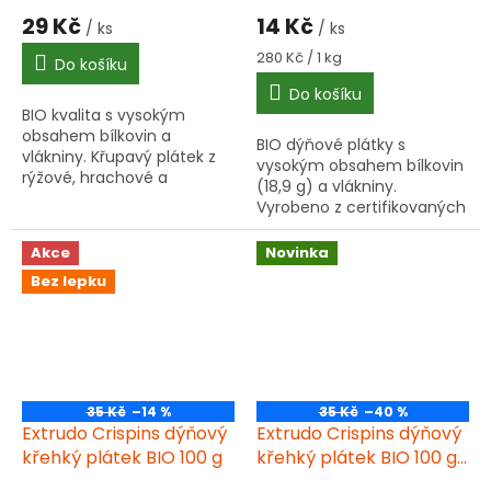
29 Kč
14 Kč
/ ks
/ ks
Měrná
280 Kč / 1 kg
Do košíku
cena:
Do košíku
BIO kvalita s vysokým
obsahem bílkovin a
BIO dýňové plátky s
vlákniny. Křupavý plátek z
vysokým obsahem bílkovin
rýžové, hrachové a
(18,9 g) a vlákniny.
cizrnové mouky. Bez
Vyrobeno z certifikovaných
přidaného cukru, nízký
ekologických surovin bez
obsah tuku a soli.
lepku. Křupavý a zdravý
Akce
Novinka
snack v praktickém 50g
Bez lepku
balení.
35 Kč
–14 %
35 Kč
–40 %
Extrudo Crispins dýňový
Extrudo Crispins dýňový
křehký plátek BIO 100 g
křehký plátek BIO 100 g
DTM 30.07.2026