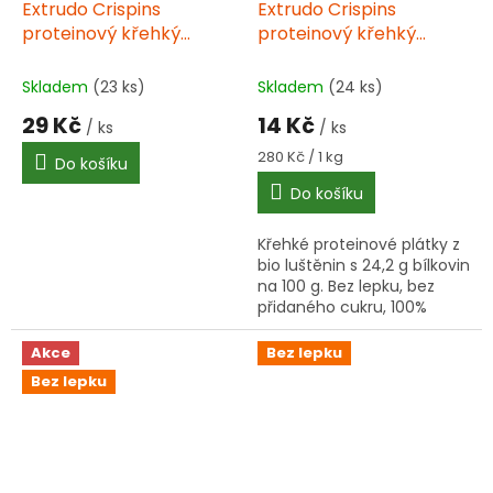
Extrudo Crispins
Extrudo Crispins
proteinový křehký
proteinový křehký
plátek 100 g BIO
plátek 50 g BIO
Skladem
(23 ks)
Skladem
(24 ks)
29 Kč
14 Kč
/ ks
/ ks
Měrná
280 Kč / 1 kg
Do košíku
cena:
Do košíku
Křehké proteinové plátky z
bio luštěnin s 24,2 g bílkovin
na 100 g. Bez lepku, bez
přidaného cukru, 100%
rostlinné složení z
ekologického zemědělství.
Akce
Bez lepku
Bez lepku