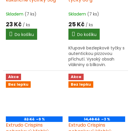
Skladem
(7 ks)
Skladem
(7 ks)
23 Kč
25 Kč
/ ks
/ ks
Do košíku
Do košíku
Křupavé bezlepkové tyčky s
autentickou pizzovou
příchutí. Vysoký obsah
vlákniny a bílkovin.
Extrudovaný výrobek z
rýžové a kukuřičné mouky
Akce
Akce
se sušeným sýrem a
Bez lepku
Bez lepku
oreganem.
32 Kč
–9 %
14,49 Kč
–3 %
Extrudo Crispins
Extrudo Crispins