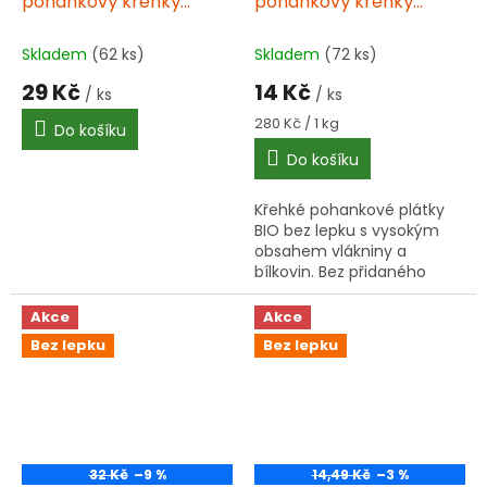
pohankový křehký
pohankový křehký
plátek s quinou 100g BIO
plátek s quinou 50 g BIO
Skladem
(62 ks)
Skladem
(72 ks)
29 Kč
14 Kč
/ ks
/ ks
Měrná
280 Kč / 1 kg
Do košíku
cena:
Do košíku
Křehké pohankové plátky
BIO bez lepku s vysokým
obsahem vlákniny a
bílkovin. Bez přidaného
cukru, nízký obsah tuku.
Skvělé ke snídani nebo jako
Akce
Akce
zdravá svačinka.
Bez lepku
Bez lepku
32 Kč
–9 %
14,49 Kč
–3 %