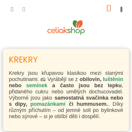
Přejít
NÁKUP
na
obsah
KOŠÍK
KREKRY
Krekry jsou křupavou klasikou mezi slanými
pochutinami. 🧀 Vyrábějí se z
obilovin,
luštěnin
nebo
semínek
a často jsou bez lepku
,
přidaného cukru nebo umělých dochucovadel.
Výborné jsou jako
samostatná svačinka nebo
s dipy,
pomazánkami
či hummusem.
. Díky
různým příchutím – od jemné soli po bylinkové
nebo sýrové – si je oblíbí děti i dospělí.