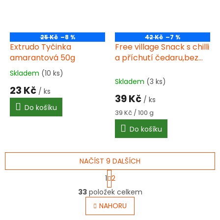
25 Kč
–8 %
42 Kč
–7 %
Extrudo Tyčinka
Free village Snack s chilli
amarantová 50g
a příchutí čedaru,bez
lepku 100 g
Skladem
(10 ks)
Průměrné
Skladem
(3 ks)
hodnocení
23 Kč
/ ks
produktu
39 Kč
/ ks
je
Do košíku
4,5
Měrná
39 Kč / 100 g
cena:
z
Do košíku
5
hvězdiček.
NAČÍST 9 DALŠÍCH
S
1
2
t
O
r
33
položek celkem
v
á
l
NAHORU
n
á
k