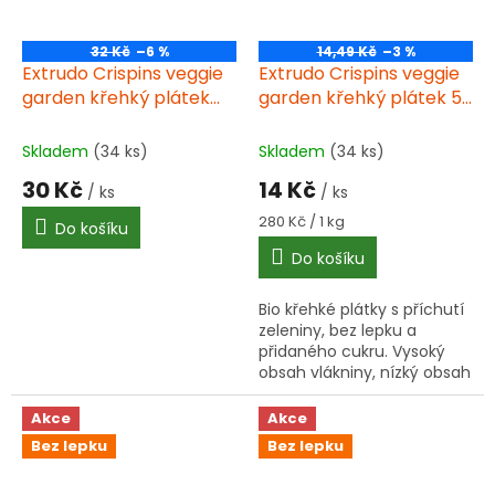
32 Kč
–6 %
14,49 Kč
–3 %
Extrudo Crispins veggie
Extrudo Crispins veggie
garden křehký plátek
garden křehký plátek 50
100 g BIO
g BIO
Skladem
(34 ks)
Skladem
(34 ks)
30 Kč
14 Kč
/ ks
/ ks
Měrná
280 Kč / 1 kg
Do košíku
cena:
Do košíku
Bio křehké plátky s příchutí
zeleniny, bez lepku a
přidaného cukru. Vysoký
obsah vlákniny, nízký obsah
soli. Ideální ke snídani nebo
jako zdravá svačinka.
Akce
Akce
Bez lepku
Bez lepku