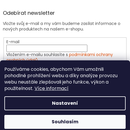
Odebírat newsletter
Vložte svůj e-mail a my vám budeme zasílat informace o
nových produktech na našem e-shopu.
E-mail
Vložením e-mailu souhlasíte s
podmínkami ochrany
osobních údajů
Používáme cookies, abychom Vám umožnili
PŘIHLÁSIT SE
pohodlné prohlížení webu a díky analýze provozu
webu neustále zlepšovali jeho funkce, výkon a
použitelnost.
Více informací
Vytvořil Shoptet
Nastavení
Copyright 2026
CeliakShop.cz
. Všechna práva
Souhlasím
vyhrazena.