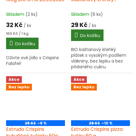
plátek 100g BIO
Skladem
(2 ks)
Skladem
(6 ks)
32 Kč
29 Kč
/ ks
/ ks
Měrná
160 Kč / 1 kg
Do košíku
cena:
Do košíku
BIO kaštanový křehký
plátek s vysokým podílem
Oživte své jídlo s Crispins
vlákniny, bez lepku a bez
Falafel!
přidaného cukru.
Extrudovaný výrobek s
nízkým obsahem tuku,
Akce
Akce
ideální ke snídani nebo
Bez lepku
Bez lepku
svačině.
25 Kč
–8 %
28 Kč
–10 %
Extrudo Crispins
Extrudo Crispins pizza
kukuřičné tyčinky 50g
tyčky 60 g