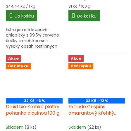
Měrná
Měrná
344,44 Kč / 1 kg
31 Kč / 100 g
cena:
cena:
Do košíku
Do košíku
Extra jemné křupavé
chlebíčky z 99,5% červené
čočky s mořskou solí.
Vysoký obsah rostlinných
bílkovin (25%) a vlákniny.
Vhodné pro vegany a
Akce
Akce
celiaky.
Bez lepku
Bez lepku
32 Kč
–6 %
32 Kč
–12 %
Druid bio Křehké plátky
Extrudo Crispins
pohanka a quinoa 100 g
amarantový křehký
plátek 100g BIO
Skladem
(8 ks)
Skladem
(22 ks)