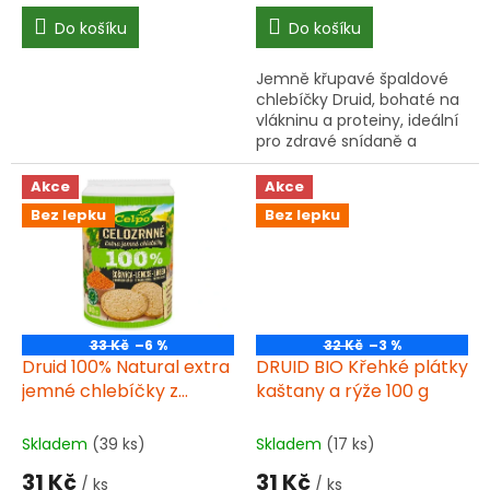
5,0
5,0
cena:
cena:
Do košíku
Do košíku
z
z
5
5
hvězdiček.
hvězdiček.
Jemně křupavé špaldové
chlebíčky Druid, bohaté na
vlákninu a proteiny, ideální
pro zdravé snídaně a
svačiny.
Akce
Akce
Bez lepku
Bez lepku
33 Kč
–6 %
32 Kč
–3 %
Druid 100% Natural extra
DRUID BIO Křehké plátky
jemné chlebíčky z
kaštany a rýže 100 g
červené čočky s
mořskou solí 90 g
Skladem
(39 ks)
Skladem
(17 ks)
31 Kč
31 Kč
/ ks
/ ks