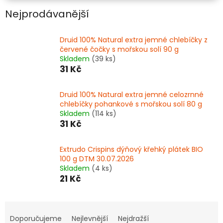
Nejprodávanější
Druid 100% Natural extra jemné chlebíčky z
červené čočky s mořskou solí 90 g
Skladem
(39 ks)
31 Kč
Druid 100% Natural extra jemné celozrnné
chlebíčky pohankové s mořskou solí 80 g
Skladem
(114 ks)
31 Kč
Extrudo Crispins dýňový křehký plátek BIO
100 g DTM 30.07.2026
Skladem
(4 ks)
21 Kč
Ř
a
Doporučujeme
Nejlevnější
Nejdražší