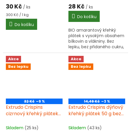
30 Kč
28 Kč
/ ks
/ ks
Měrná
300 Kč / 1 kg
Do košíku
cena:
Do košíku
BIO amarantový křehký
plátek s vysokým obsahem
bílkovin a vlákniny. Bez
lepku, bez přidaného cukru,
nízký obsah soli. Skvělý ke
snídani nebo svačině.
Akce
Akce
Bez lepku
Bez lepku
32 Kč
–9 %
14,49 Kč
–3 %
Extrudo Crispins
Extrudo Crispins dýňový
cizrnový křehký plátek
křehký plátek 50 g bez
100 g BIO
lepku BIO
Skladem
(25 ks)
Skladem
(43 ks)