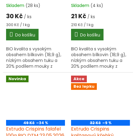
Skladem
(28 ks)
Skladem
(4 ks)
30 Kč
21 Kč
/ ks
/ ks
Měrná
Měrná
300 Kč / 1 kg
210 Kč / 1 kg
cena:
cena:
Do košíku
Do košíku
BIO kvalita s vysokým
BIO kvalita s vysokým
obsahem bílkovin (18,9 g),
obsahem bílkovin (18,9 g),
nízkým obsahem tuku a
nízkým obsahem tuku a
20% podílem mouky z
20% podílem mouky z
dýňových semínek.
dýňových semínek.
Křupavá textura, ideální pro
Křupavá textura, ideální pro
Novinka
Akce
zdravé svačiny.
zdravé svačiny.
Bez lepku
49 Kč
–34 %
32 Kč
–9 %
Extrudo Crispins falafel
Extrudo Crispins
100g BIO DTM 23.05.2026
kaštanový křehký