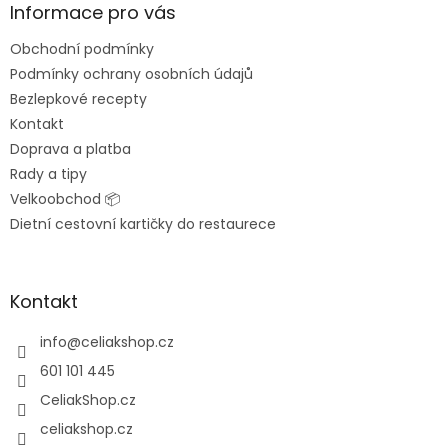
a
Informace pro vás
t
Obchodní podmínky
í
Podmínky ochrany osobních údajů
Bezlepkové recepty
Kontakt
Doprava a platba
Rady a tipy
Velkoobchod 📦
Dietní cestovní kartičky do restaurece
Kontakt
info
@
celiakshop.cz
601 101 445
CeliakShop.cz
celiakshop.cz