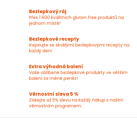
o
d
v
a
Bezlepkový ráj
á
c
Přes 1 600 kvalitních gluten free produktů na
n
í
í
jednom místě!
p
r
v
Bezlepkové recepty
k
Inspirujte se skvělými bezlepkovými recepty na
y
každý den!
v
ý
p
Extra výhodná balení
i
Vaše oblíbené bezlepkové produkty ve větším
s
balení za méně peněz!
u
Věrnostní sleva 5 %
Získejte až 5% slevu na každý nákup s naším
věrnostním programem.
Z
á
p