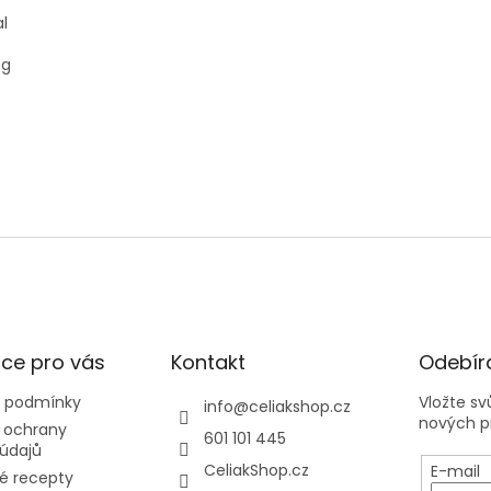
al
 g
ce pro vás
Kontakt
Odebíra
 podmínky
Vložte s
info
@
celiakshop.cz
nových p
 ochrany
601 101 445
údajů
CeliakShop.cz
E-mail
é recepty