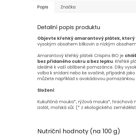
Popis
Značka
Detailní popis produktu
Objevte křehký amarantový plátek, který
vysokým obsahem bílkovin a nízkým obsahem tu
Amarantový křehký plátek Crispins BIO je
chlé
bez přidaného cukru a bez lepku
. Křehké pl
ideálně k vaší oblíbené pomazánce. Díky vyso
volba k snídani nebo ke svačině, případně jak
můžete například s avokádovou pomazánkou.
Složení
Kukuřičná mouka*, rýžová mouka*, hrachová m
izolát, mořská sůl. (* z ekologického zeměděls
Nutriční hodnoty (na 100 g)