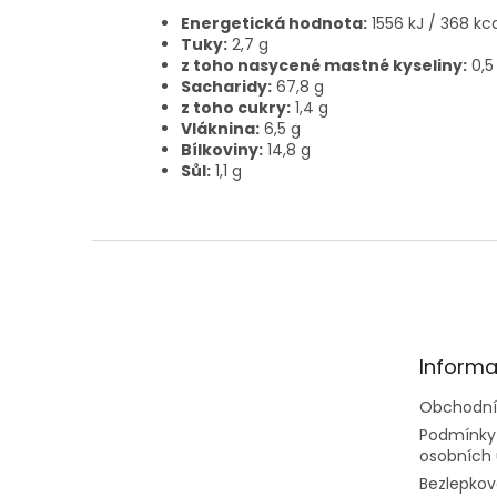
Energetická hodnota:
1556 kJ / 368 kc
Tuky:
2,7 g
z toho nasycené mastné kyseliny:
0,5
Sacharidy:
67,8 g
z toho cukry:
1,4 g
Vláknina:
6,5 g
Bílkoviny:
14,8 g
Sůl:
1,1 g
Z
á
p
a
t
Informa
í
Obchodní
Podmínky
osobních 
Bezlepkov