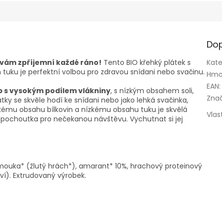
Dop
 vám zpříjemní každé ráno!
Tento BIO křehký plátek s
Kate
ku je perfektní volbou pro zdravou snídani nebo svačinu.
Hmo
EAN
:
b s vysokým podílem vlákniny
, s nízkým obsahem soli,
Zna
átky se skvěle hodí ke snídani nebo jako lehká svačinka,
kému obsahu bílkovin a nízkému obsahu tuku je skvělá
Vlas
o pochoutka pro nečekanou návštěvu. Vychutnat si jej
ouka* (žlutý hrách*), amarant* 10%, hrachový proteinový
tví). Extrudovaný výrobek.