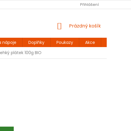
Ů
BEZLEPKOVÉ RECEPTY
KONTAKT
Přihlášení
DOPRAVA A PLATBA
NÁKUPNÍ
Prázdný košík
KOŠÍK
a nápoje
Doplňky
Poukazy
Akce
Dárky
ehký plátek 100g BIO