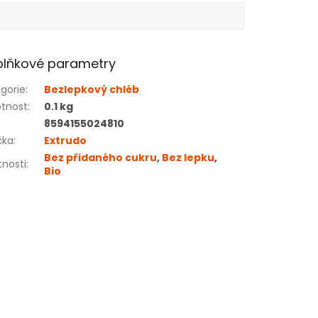
lňkové parametry
gorie
:
Bezlepkový chléb
tnost
:
0.1 kg
8594155024810
čka
:
Extrudo
Bez přidaného cukru
,
Bez lepku
,
tnosti
:
Bio