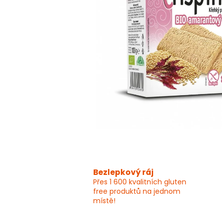
Bezlepkový ráj
Přes 1 600 kvalitních gluten
free produktů na jednom
místě!