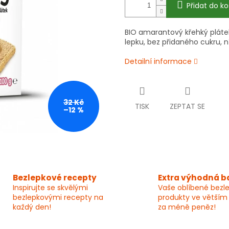
Přidat do ko
BIO amarantový křehký pláte
lepku, bez přidaného cukru, n
Detailní informace
32 Kč
TISK
ZEPTAT SE
–12 %
Bezlepkové recepty
Extra výhodná b
Inspirujte se skvělými
Vaše oblíbené bezl
bezlepkovými recepty na
produkty ve větším
každý den!
za méně peněz!