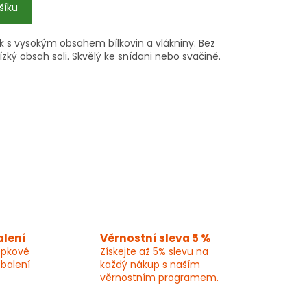
šíku
k s vysokým obsahem bílkovin a vlákniny. Bez
ízký obsah soli. Skvělý ke snídani nebo svačině.
alení
Věrnostní sleva 5 %
epkové
Získejte až 5% slevu na
 balení
každý nákup s naším
věrnostním programem.