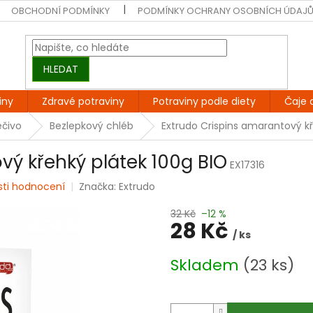
OBCHODNÍ PODMÍNKY
PODMÍNKY OCHRANY OSOBNÍCH ÚDAJ
HLEDAT
iny
Zdravé potraviny
Potraviny podle diety
Čaje 
ečivo
Bezlepkový chléb
Extrudo Crispins amarantový kř
vý křehký plátek 100g BIO
EX17316
sti hodnocení
Značka:
Extrudo
32 Kč
–12 %
28 Kč
/ ks
Měrná
Skladem
(23 ks)
cena: