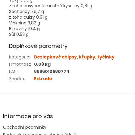
Tuky 3,75 g
z toho nasycené mastné kyseliny 0,81 g
Sacharidy 76,7 g
z toho cukry 0,91 g
Vláknina 3,82 g
Bílkoviny 10,4 g
Sůl 0,53 g
Doplňkové parametry
Kategorie
:
Bezlepkové chipsy, křupky, tyčinky
Hmotnost
:
0.09 kg
EAN
:
8586010680774
Značka
:
Extrudo
Z
á
p
a
Informace pro vás
t
Obchodní podmínky
í
Podmínky ochrany osobních údajů