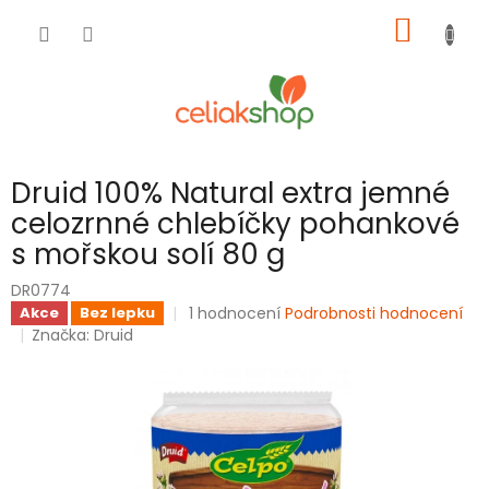
Přejít
NÁKUP
na
obsah
KOŠÍK
Druid 100% Natural extra jemné
celozrnné chlebíčky pohankové
s mořskou solí 80 g
DR0774
Průměrné
1 hodnocení
Podrobnosti hodnocení
Akce
Bez lepku
hodnocení
Značka:
Druid
produktu
je
5,0
z
5
hvězdiček.