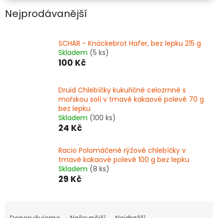
Nejprodávanější
SCHÄR - Knäckebrot Hafer, bez lepku 215 g
Skladem
(5 ks)
100 Kč
Druid Chlebíčky kukuřičné celozrnné s
mořskou solí v tmavé kakaové polevě 70 g
bez lepku
Skladem
(100 ks)
24 Kč
Racio Polomáčené rýžové chlebíčky v
tmavé kakaové polevě 100 g bez lepku
Skladem
(8 ks)
29 Kč
Ř
a
Doporučujeme
Nejlevnější
Nejdražší