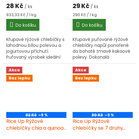
28 Kč
29 Kč
/ ks
/ ks
Měrná
Měrná
933,33 Kč / 1 kg
290 Kč / 1 kg
cena:
cena:
Do košíku
Do košíku
Křupavé rýžové chlebíčky s
Křupavé pufované rýžové
lahodnou bílou polevou a
chlebíčky napůl ponořené
jogurtovou příchutí.
do bohaté tmavé kakaové
Pufovaný výrobek ideální
polevy. Dokonalá
pro rychlé občerstvení.
kombinace lehkosti rýže s
intenzivní chutí kakaa.
Akce
Akce
Bez lepku
Bez lepku
32 Kč
–9 %
30 Kč
–3 %
Rice Up Rýžové
Rice Up Rýžové
chlebíčky chia a quinoa
chlebíčky se 7 druhy
120 g
semen 120 g