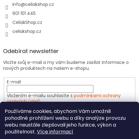
info
@
celiakshop.cz
601 101 445
CeliakShop.cz
celiakshop.cz
Odebírat newsletter
Vložte svůj e-mail a my vám budeme zasílat informace o
nových produktech na našem e-shopu.
E-mail
Vložením e-mailu souhlasíte s
podmínkami ochrany
osobních údajů
Používáme cookies, abychom Vám umožnili
PŘIHLÁSIT SE
pohodlné prohlížení webu a díky analýze provozu
webu neustále zlepšovali jeho funkce, výkon a
použitelnost.
Více informací