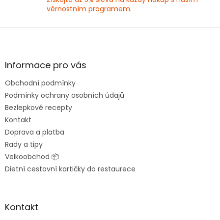
u
věrnostním programem.
Z
á
p
a
Informace pro vás
t
Obchodní podmínky
í
Podmínky ochrany osobních údajů
Bezlepkové recepty
Kontakt
Doprava a platba
Rady a tipy
Velkoobchod 📦
Dietní cestovní kartičky do restaurece
Kontakt