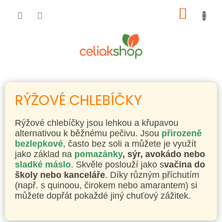
Přejít
NÁKUP
na
obsah
KOŠÍK
RÝŽOVÉ CHLEBÍČKY
Rýžové chlebíčky jsou lehkou a křupavou
alternativou k běžnému pečivu. Jsou
přirozeně
bezlepkové
, často bez soli a můžete je využít
jako základ na
pomazánky
, sýr, avokádo nebo
sladké máslo
. Skvěle poslouží jako s
vačina do
školy nebo kanceláře
. Díky různým příchutím
(např. s quinoou, čirokem nebo amarantem) si
můžete dopřát pokaždé jiný chuťový zážitek.