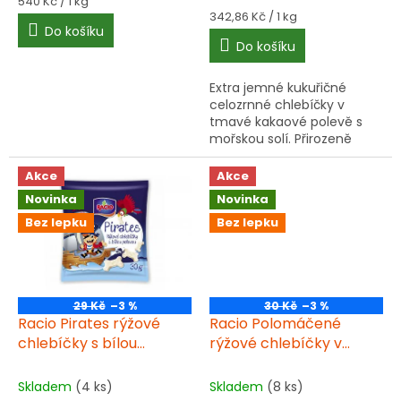
Měrná
540 Kč / 1 kg
5,0
cena:
Měrná
342,86 Kč / 1 kg
Do košíku
cena:
z
Do košíku
5
hvězdiček.
Extra jemné kukuřičné
celozrnné chlebíčky v
tmavé kakaové polevě s
mořskou solí. Přirozeně
bezlepkové, s vysokým
obsahem vlákniny. Balení 6
Akce
Akce
kusů, 70 g. Skvělé ke kávě,
Novinka
Novinka
na cesty...
Bez lepku
Bez lepku
29 Kč
–3 %
30 Kč
–3 %
Racio Pirates rýžové
Racio Polomáčené
chlebíčky s bílou
rýžové chlebíčky v
polevou 30 g
tmavé kakaové polevě
100 g bez lepku
Skladem
(4 ks)
Skladem
(8 ks)