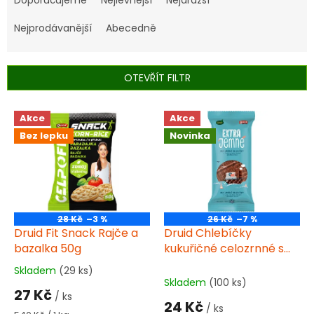
z
e
Nejprodávanější
Abecedně
n
í
p
OTEVŘÍT FILTR
r
o
V
Akce
Akce
d
ý
u
Bez lepku
Novinka
p
k
i
t
s
ů
p
r
o
28 Kč
–3 %
26 Kč
–7 %
d
Druid Fit Snack Rajče a
Druid Chlebíčky
u
bazalka 50g
kukuřičné celozrnné s
k
mořskou solí v tmavé
Skladem
(29 ks)
Průměrné
t
kakaové polevě 70 g
Skladem
(100 ks)
hodnocení
27 Kč
ů
bez lepku
/ ks
produktu
24 Kč
/ ks
je