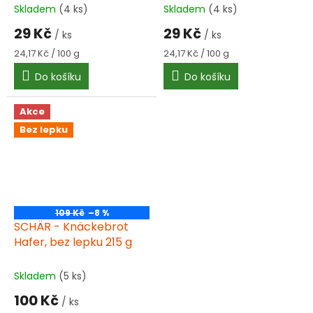
Skladem
(4 ks)
Skladem
(4 ks)
29 Kč
29 Kč
/ ks
/ ks
Měrná
Měrná
24,17 Kč / 100 g
24,17 Kč / 100 g
cena:
cena:
Do košíku
Do košíku
Akce
Bez lepku
109 Kč
–8 %
SCHÄR - Knäckebrot
Hafer, bez lepku 215 g
Skladem
(5 ks)
100 Kč
/ ks