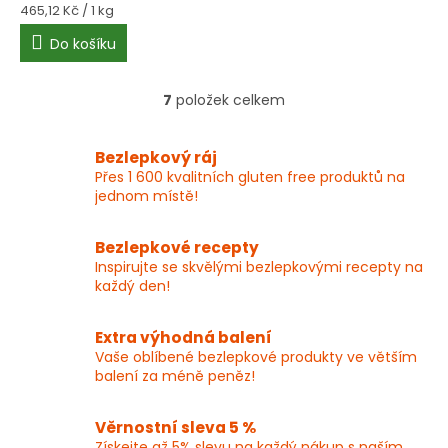
Měrná
465,12 Kč / 1 kg
cena:
Do košíku
7
položek celkem
O
v
l
Bezlepkový ráj
á
Přes 1 600 kvalitních gluten free produktů na
d
jednom místě!
a
c
í
Bezlepkové recepty
p
Inspirujte se skvělými bezlepkovými recepty na
r
každý den!
v
k
y
Extra výhodná balení
v
Vaše oblíbené bezlepkové produkty ve větším
ý
balení za méně peněz!
p
i
Věrnostní sleva 5 %
s
Získejte až 5% slevu na každý nákup s naším