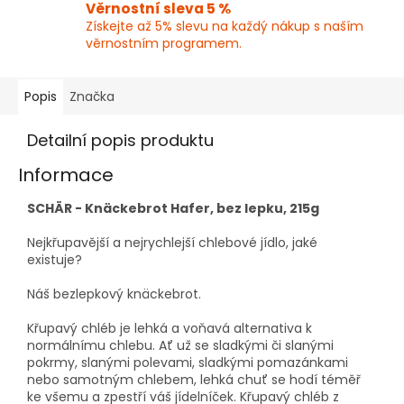
Věrnostní sleva 5 %
Získejte až 5% slevu na každý nákup s naším
věrnostním programem.
Popis
Značka
Detailní popis produktu
Informace
SCHÄR - Knäckebrot Hafer, bez lepku, 215g
Nejkřupavější a nejrychlejší chlebové jídlo, jaké
existuje?
Náš bezlepkový knäckebrot.
Křupavý chléb je lehká a voňavá alternativa k
normálnímu chlebu. Ať už se sladkými či slanými
pokrmy, slanými polevami, sladkými pomazánkami
nebo samotným chlebem, lehká chuť se hodí téměř
ke všemu a zpestří váš jídelníček. Křupavý chléb z