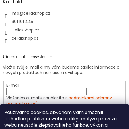
Kontakt
info
@
celiakshop.cz
601 101 445
CeliakShop.cz
celiakshop.cz
Odebírat newsletter
Vložte svůj e-mail a my vám budeme zasílat informace o
nových produktech na našem e-shopu.
E-mail
Vložením e-mailu souhlasíte s
podmínkami ochrany
osobních údajů
Používáme cookies, abychom Vám umožnili
PŘIHLÁSIT SE
pohodlné prohlížení webu a díky analýze provozu
webu neustále zlepšovali jeho funkce, výkon a