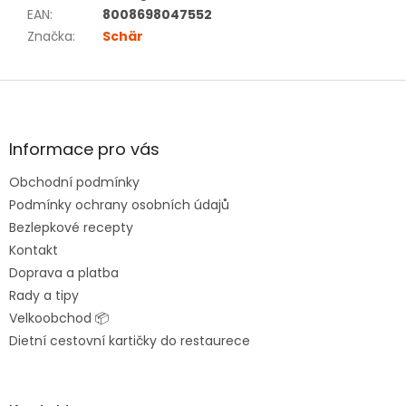
EAN
:
8008698047552
Značka
:
Schär
Z
á
p
a
Informace pro vás
t
Obchodní podmínky
í
Podmínky ochrany osobních údajů
Bezlepkové recepty
Kontakt
Doprava a platba
Rady a tipy
Velkoobchod 📦
Dietní cestovní kartičky do restaurece