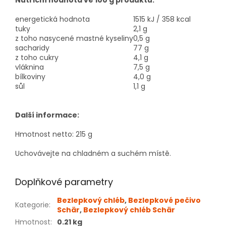
energetická hodnota
1515 kJ / 358 kcal
tuky
2,1 g
z toho nasycené mastné kyseliny
0,5 g
sacharidy
77 g
z toho cukry
4,1 g
vláknina
7,5 g
bílkoviny
4,0 g
sůl
1,1 g
Další informace:
Hmotnost netto: 215 g
Uchovávejte na chladném a suchém místě.
Doplňkové parametry
Bezlepkový chléb
,
Bezlepkové pečivo
Kategorie
:
Schär
,
Bezlepkový chléb Schär
Hmotnost
:
0.21 kg