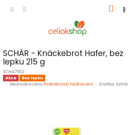
Přejít
NÁKUP
na
obsah
KOŠÍK
SCHÄR - Knäckebrot Hafer, bez
lepku 215 g
SCH47552
Akce
Bez lepku
Průměrné
Neohodnoceno
Podrobnosti hodnocení
Značka:
Schär
hodnocení
produktu
je
0,0
z
5
hvězdiček.