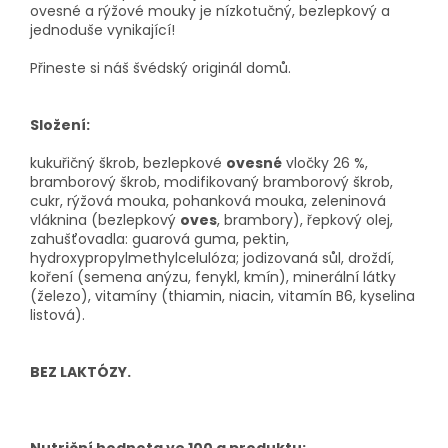
ovesné a rýžové mouky je nízkotučný, bezlepkový a
jednoduše vynikající!
Přineste si náš švédský originál domů.
Složení:
kukuřičný škrob, bezlepkové
ovesné
vločky 26 %,
bramborový škrob, modifikovaný bramborový škrob,
cukr, rýžová mouka, pohanková mouka, zeleninová
vláknina (bezlepkový
oves
, brambory), řepkový olej,
zahušťovadla: guarová guma, pektin,
hydroxypropylmethylcelulóza; jodizovaná sůl, droždí,
koření (semena anýzu, fenykl, kmín), minerální látky
(železo), vitamíny (thiamin, niacin, vitamín B6, kyselina
listová).
BEZ LAKTÓZY.
Nutriční hodnota ve 100 g produktu: