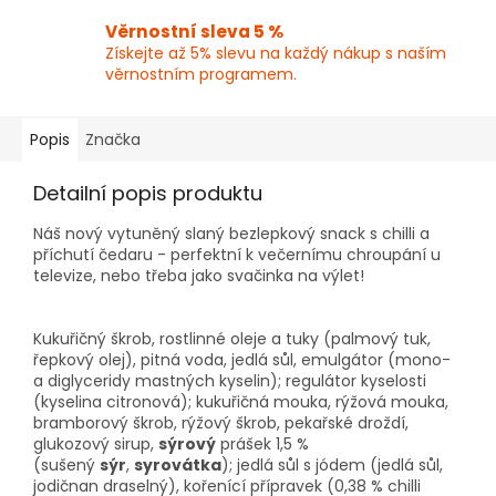
Věrnostní sleva 5 %
Získejte až 5% slevu na každý nákup s naším
věrnostním programem.
Popis
Značka
Detailní popis produktu
Náš nový vytuněný slaný bezlepkový snack s chilli a
příchutí čedaru - perfektní k večernímu chroupání u
televize, nebo třeba jako svačinka na výlet!
Kukuřičný škrob, rostlinné oleje a tuky (palmový tuk,
řepkový olej), pitná voda, jedlá sůl, emulgátor (mono-
a diglyceridy mastných kyselin); regulátor kyselosti
(kyselina citronová); kukuřičná mouka, rýžová mouka,
bramborový škrob, rýžový škrob, pekařské droždí,
glukozový sirup,
sýrový
prášek 1,5 %
(sušený
sýr
,
syrovátka
); jedlá sůl s jódem (jedlá sůl,
jodičnan draselný), kořenící přípravek (0,38 % chilli