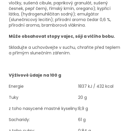
vločky, sušená cibule, paprikový granulát, sušený
česnek, pepř černý, římský kmín, oregano); kypřicí
látka, (hydrogenuhličitan sodný); emulgátor
(slunečnicový lecitin); přírodní aroma čedar 0,6 %,
přírodní aroma, bramborová vláknina.
Může obsahovat stopy vajec, sóji a vlčího bobu.
Skladujte a uchovávejte v suchu, chraňte před teplem
a přímým slunečním zářením.
Výživové údaje na 100 g
Energie
1837 kJ / 432 kcal
Tuky
20 g
z toho nasycené
mastné
kyseliny:
8,9 g
Sacharidy:
61 g
z toho cukry:
0,84 g