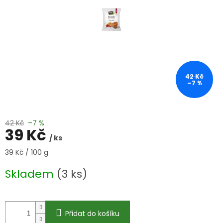
42 Kč
–7 %
42 Kč
–7 %
39 Kč
/ ks
Měrná
39 Kč / 100 g
cena:
Skladem
(3 ks)
Přidat do košíku