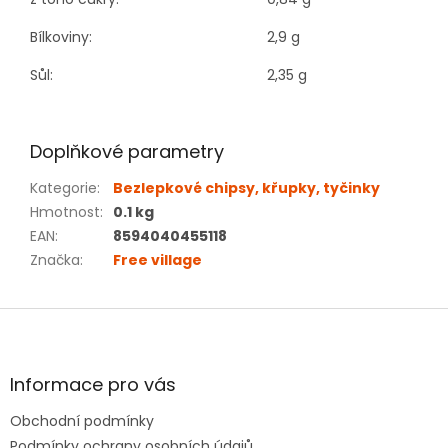
Bílkoviny:
2,9 g
Sůl:
2,35 g
Doplňkové parametry
Kategorie
:
Bezlepkové chipsy, křupky, tyčinky
Hmotnost
:
0.1 kg
EAN
:
8594040455118
Značka
:
Free village
Z
á
p
a
Informace pro vás
t
Obchodní podmínky
í
Podmínky ochrany osobních údajů