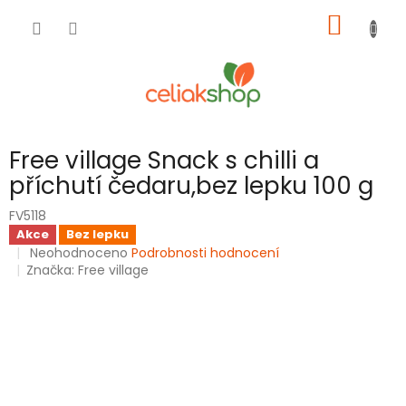
Přejít
NÁKUP
na
obsah
KOŠÍK
Free village Snack s chilli a
příchutí čedaru,bez lepku 100 g
FV5118
Akce
Bez lepku
Průměrné
Neohodnoceno
Podrobnosti hodnocení
hodnocení
Značka:
Free village
produktu
je
0,0
z
5
hvězdiček.