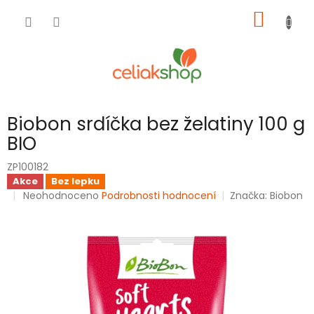
Přejít
NÁKUP
na
obsah
KOŠÍK
Biobon srdíčka bez želatiny 100 g
BIO
ZP100182
Akce
Bez lepku
Průměrné
Neohodnoceno
Podrobnosti hodnocení
Značka:
Biobon
hodnocení
produktu
je
0,0
z
5
hvězdiček.