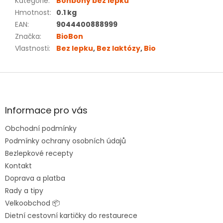
Kategorie
:
Bonbony bez lepku
Hmotnost
:
0.1 kg
EAN
:
9044400888999
Značka
:
BioBon
Vlastnosti
:
Bez lepku
,
Bez laktózy
,
Bio
Z
á
p
a
Informace pro vás
t
Obchodní podmínky
í
Podmínky ochrany osobních údajů
Bezlepkové recepty
Kontakt
Doprava a platba
Rady a tipy
Velkoobchod 📦
Dietní cestovní kartičky do restaurece