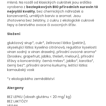
mlsná. Na rozdíl od klasických cukrátek jsou srdíčka
vyrobena z
bezlepkových BIO přírodních surovin té
nejvyšší kvality
, bez chemických náhražek a
konzervantů, umělých barviv a aromat. Jsou
zhotovena bez želatiny, z cukru z ekologické cukrové
řepy a čerstvého ovoce či ovocných šťáv.
Složení
glukózový sirup*, cukr*, želírovací látka (pektin),
okyselující látka: kyselina citrónová, regulátor kyselosti:
vinan sodný a vinan draselný, přírodní ovocné aroma*
(broskev, grapefruit, jablko, třešeň, meloun), přírodní
šťávy a koncentráty: černá mrkev*, jablko*, karotka*,
černý bez*; přírodní aroma kurkumy, leštící látka:
kamaubský vosk
*z ekologického zemědělství
Alergeny
BEZ LEPKU (obsah gluténu < 20 mg/ kg)
BEZ LAKTÓZY
VEGAN