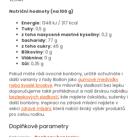
Nutriční hodnoty (na 100 g)
Energie:
1348 kJ / 317 kcal
Tuky:
0,5 g
z toho nasycené mastné kyseliny:
0,2 g
Sacharidy:
77 g
z toho cukry:
46 g
Bílkoviny:
0 g
Vláknina:
0 g
Sůl:
0,35 g
Pokud máte rádi ovocné bonbóny, určitě ochutnáte i
další varianty z řady BioBon jako
gumové medvídky
nebo kyselé broskve
. Pro milovníky sladkostí bez lepku
doporučujeme také prohlédnout si naši širokou nabídku
bezlepkových sladkostí
, kde najdete čokoládu, sušenky i
další bonbóny. Inspiraci na zdravé mlsání najdete v
sekci
zdravé mlsání
, která nabízí široký výběr produktů
pro celou rodinu.
Doplňkové parametry