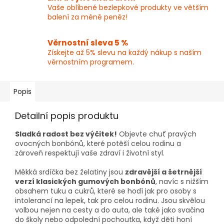
Vaše oblíbené bezlepkové produkty ve větším
balení za méně peněz!
Věrnostní sleva 5 %
Získejte až 5% slevu na každý nákup s naším
věrnostním programem.
Popis
Detailní popis produktu
Sladká radost bez výčitek!
Objevte chuť pravých
ovocných bonbónů, které potěší celou rodinu a
zároveň respektují vaše zdraví i životní styl.
Měkká srdíčka bez želatiny jsou
zdravější a šetrnější
verzí klasických gumových bonbónů
, navíc s nižším
obsahem tuku a cukrů, které se hodí jak pro osoby s
intolerancí na lepek, tak pro celou rodinu. Jsou skvělou
volbou nejen na cesty a do auta, ale také jako svačina
do školy nebo odpolední pochoutka, když děti honí