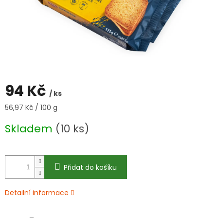
94 Kč
/ ks
Měrná
56,97 Kč / 100 g
cena:
Skladem
(10 ks)
Přidat do košíku
Detailní informace