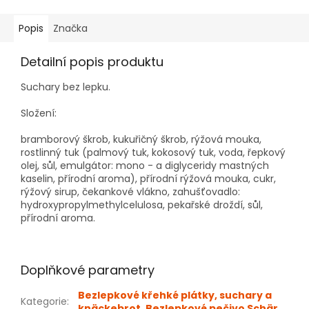
Popis
Značka
Detailní popis produktu
Suchary bez lepku.
Složení:
bramborový škrob, kukuřičný škrob, rýžová mouka,
rostlinný tuk (palmový tuk, kokosový tuk, voda, řepkový
olej, sůl, emulgátor: mono - a diglyceridy mastných
kaselin, přírodní aroma), přírodní rýžová mouka, cukr,
rýžový sirup, čekankové vlákno, zahušťovadlo:
hydroxypropylmethylcelulosa, pekařské droždí, sůl,
přírodní aroma.
Doplňkové parametry
Bezlepkové křehké plátky, suchary a
Kategorie
:
knäckebrot
,
Bezlepkové pečivo Schär