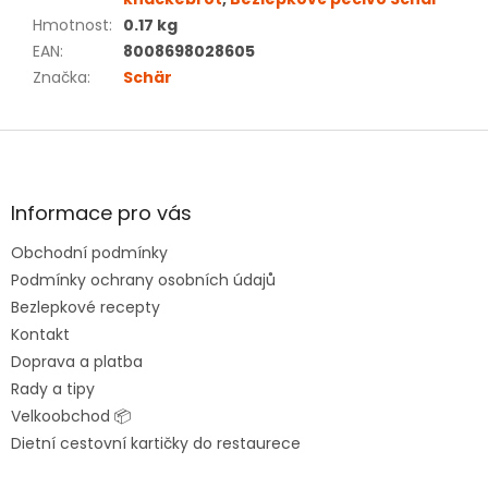
Hmotnost
:
0.17 kg
EAN
:
8008698028605
Značka
:
Schär
Z
á
p
a
Informace pro vás
t
Obchodní podmínky
í
Podmínky ochrany osobních údajů
Bezlepkové recepty
Kontakt
Doprava a platba
Rady a tipy
Velkoobchod 📦
Dietní cestovní kartičky do restaurece