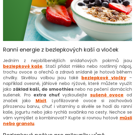
Ranní energie z bezlepkových kaší a vloček
Jedním z nejoblíbenějších snídaňových pokrmů jsou
bezlepkové kaše
. Stačí přidat mléko nebo rostlinný nápoj,
trochu ovoce a ořechů a zdravá snídaně je hotová během
chvilky. Skvělou volbou jsou také
bezlepkové vločky
–
například ovesné, jáhlové nebo rýžové, které můžete využít
jako
základ kaší, do smoothies
nebo na pečení domácích
sušenek. Pro
extra chuť
vyzkoušejte
sušené ovoce
od
značek jako
Mixit
. Lyofilizované ovoce si zachovává
přirozenou barvu, chuť i vitamíny a skvěle se hodí do ranní
kaše, jogurtu nebo jako rychlá svačinka na cesty. Nechce se
vám vymýšlet a kombinovat? Kupte si rovnou hotové
müsli
nebo granolu
.