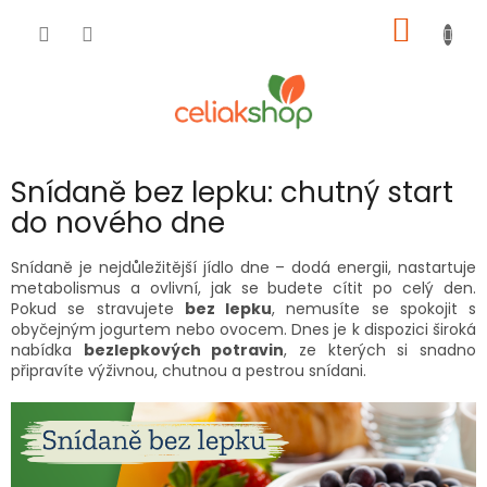
Přejít
NÁKUP
na
obsah
KOŠÍK
Snídaně bez lepku: chutný start
do nového dne
Snídaně je nejdůležitější jídlo dne – dodá energii, nastartuje
metabolismus a ovlivní, jak se budete cítit po celý den.
Pokud se stravujete
bez lepku
, nemusíte se spokojit s
obyčejným jogurtem nebo ovocem. Dnes je k dispozici široká
nabídka
bezlepkových potravin
, ze kterých si snadno
připravíte výživnou, chutnou a pestrou snídani.