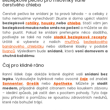
Bezlepkové pečivo pro milovníky vůně
čerstvého chleba
Čerstvé pečivo ke snídani je ta pravá lahoda - a celiaky z
toho nemusíme vynechávat! Zkuste si doma upéct vlastní
bezlepkové
rohlíky
,
housky
nebo
chleba
.
Stačí vám jen
bezlepková mouka nebo směs na pečení
a můžete se do
toho pustit. Pokud ke snídani preferujete něco sladšího,
podívejte se také na naše
sladké bezlepkové recepty
.
Určitě si vyberete z našich
muffinů
,
bezlepkového
banánového chlebíčku
nebo oblíbené klasiky v podobě
lívanců
. Výsledkem bude
snídaně
, která
voní domovem a
chutná každému
.
Čaj pro klidné ráno
Ranní šálek čaje dokáže krásně doplnit vaši
snídani bez
lepku
. Vyzkoušejte bylinkové nebo ovocné
čaje
od značek
Sonnentor
,
Grešík
nebo
Apotheke
. Můžete je
sladit
medem
, případně doplnit citronem nebo kouskem zázvoru
– ideální způsob, jak začít den s pocitem pohody. Tyto čaje
jsou přírodní a pomůžou se spoustou zdravotních neduhů,
které nás bohužel trápí.