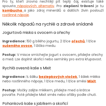
Pro ty, kteří zrovna nechtějí pít teplý čaj, existuje také
spousta
nápojových alternativ
. Pro
zlepšení trávení
je tu
kombucha
a jako zdroj minerálů a dalších živin poslouží
rostlinné nápoje
.
Několik nápadů na rychlé a zdravé snídaně
Jogurtová miska s ovocem a ořechy
Ingredience:
150 g bílého jogurtu, 2 lžíce
ořechů
, 1 lžíce
sušeného ovoce
, 1 lžička medu.
Postup:
V misce smíchejte jogurt s ovocem, přidejte ořechy
a med. Lze doplnit skořicí nebo semínky pro extra křupavost.
Rychlá ovesná kaše s Mixit
Ingredience:
½ šálku
bezlepkových vloček
, 1 šálek mléka
nebo rostlinného nápoje, 1 lžíce medu, 1 lžíce směsi
Mixit
.
Postup:
Vločky zalijte mlékem, přidejte med a krátce
povařte. Poté přidejte Mixit směs nebo oříšky podle chuti.
Pohanková kaše s jablkem a skořicí