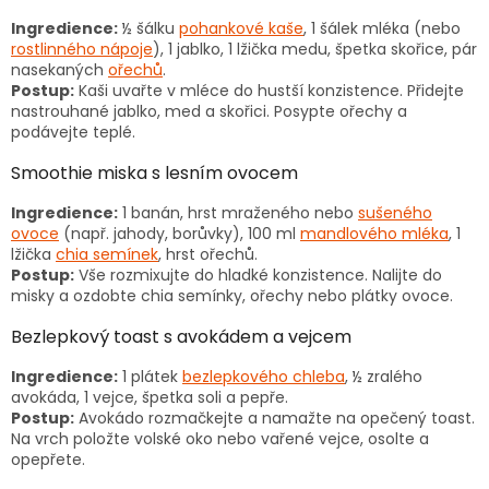
Ingredience:
½ šálku
pohankové kaše
, 1 šálek mléka (nebo
rostlinného nápoje
), 1 jablko, 1 lžička medu, špetka skořice, pár
nasekaných
ořechů
.
Postup:
Kaši uvařte v mléce do hustší konzistence. Přidejte
nastrouhané jablko, med a skořici. Posypte ořechy a
podávejte teplé.
Smoothie miska s lesním ovocem
Ingredience:
1 banán, hrst mraženého nebo
sušeného
ovoce
(např. jahody, borůvky), 100 ml
mandlového mléka
, 1
lžička
chia semínek
, hrst ořechů.
Postup:
Vše rozmixujte do hladké konzistence. Nalijte do
misky a ozdobte chia semínky, ořechy nebo plátky ovoce.
Bezlepkový toast s avokádem a vejcem
Ingredience:
1 plátek
bezlepkového chleba
, ½ zralého
avokáda, 1 vejce, špetka soli a pepře.
Postup:
Avokádo rozmačkejte a namažte na opečený toast.
Na vrch položte volské oko nebo vařené vejce, osolte a
opepřete.