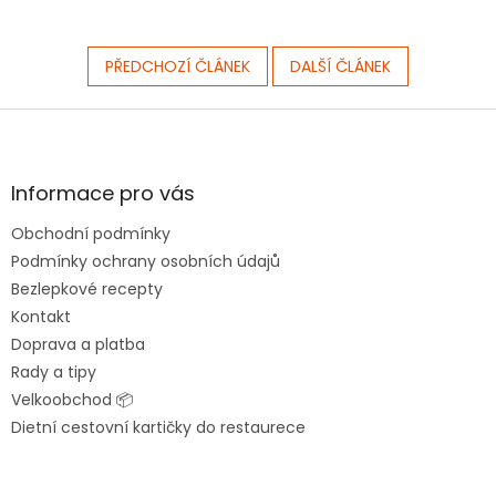
PŘEDCHOZÍ ČLÁNEK
DALŠÍ ČLÁNEK
Z
á
p
a
Informace pro vás
t
Obchodní podmínky
í
Podmínky ochrany osobních údajů
Bezlepkové recepty
Kontakt
Doprava a platba
Rady a tipy
Velkoobchod 📦
Dietní cestovní kartičky do restaurece