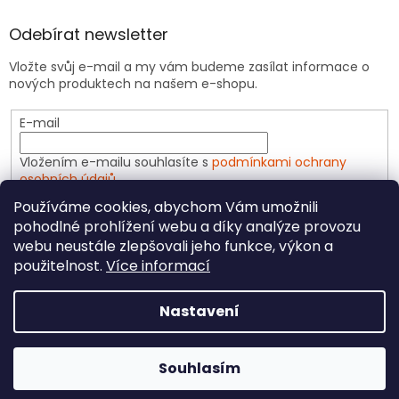
Odebírat newsletter
Vložte svůj e-mail a my vám budeme zasílat informace o
nových produktech na našem e-shopu.
E-mail
Vložením e-mailu souhlasíte s
podmínkami ochrany
osobních údajů
Používáme cookies, abychom Vám umožnili
PŘIHLÁSIT SE
pohodlné prohlížení webu a díky analýze provozu
webu neustále zlepšovali jeho funkce, výkon a
použitelnost.
Více informací
Vytvořil Shoptet
Nastavení
Copyright 2026
CeliakShop.cz
. Všechna práva
Souhlasím
vyhrazena.