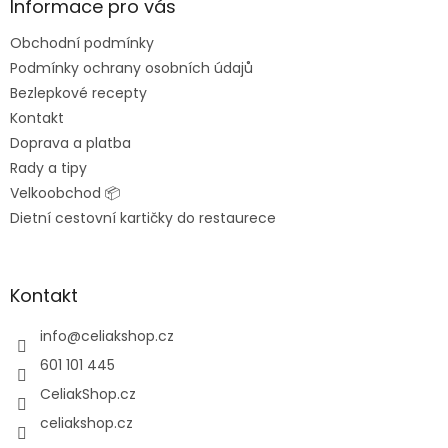
a
Informace pro vás
t
Obchodní podmínky
í
Podmínky ochrany osobních údajů
Bezlepkové recepty
Kontakt
Doprava a platba
Rady a tipy
Velkoobchod 📦
Dietní cestovní kartičky do restaurece
Kontakt
info
@
celiakshop.cz
601 101 445
CeliakShop.cz
celiakshop.cz