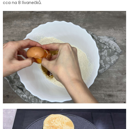
cca na 8 lívanečků.