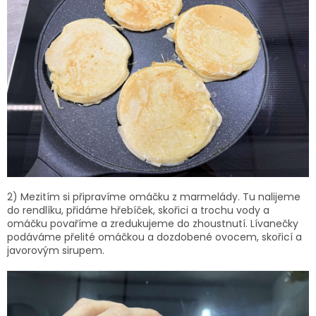
2)
Mezitím si připravíme omáčku z marmelády. Tu nalijeme
do rendlíku, přidáme hřebíček, skořici a trochu vody a
omáčku povaříme a zredukujeme do zhoustnutí. Lívanečky
podáváme přelité omáčkou a dozdobené ovocem, skořicí a
javorovým sirupem.