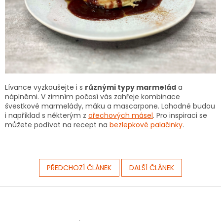
Lívance vyzkoušejte i s
různými typy marmelád
a
náplněmi. V zimním počasí vás zahřeje kombinace
švestkové marmelády, máku a mascarpone. Lahodné budou
i například s některým z
ořechových másel
. Pro inspiraci se
můžete podívat na recept na
bezlepkové palačinky
.
PŘEDCHOZÍ ČLÁNEK
DALŠÍ ČLÁNEK
Z
á
p