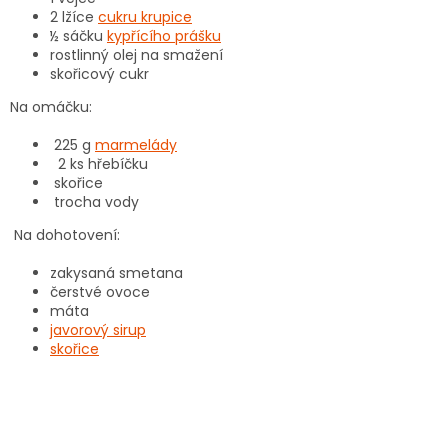
2 lžíce
cukru krupice
½ sáčku
kypřícího prášku
rostlinný olej na smažení
skořicový cukr
Na omáčku:
225 g
marmelády
2 ks hřebíčku
skořice
trocha vody
Na dohotovení:
zakysaná smetana
čerstvé ovoce
máta
javorový sirup
skořice