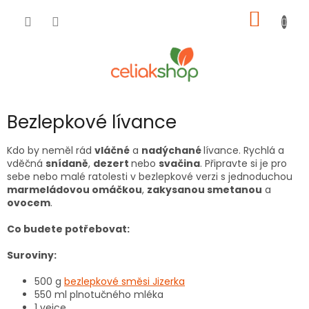
Přejít
NÁKUP
na
obsah
KOŠÍK
Bezlepkové lívance
Kdo by neměl rád
vláčné
a
nadýchané
lívance. Rychlá a
vděčná
snídaně
,
dezert
nebo
svačina
. Připravte si je pro
sebe nebo malé ratolesti v bezlepkové verzi s jednoduchou
marmeládovou omáčkou
,
zakysanou smetanou
a
ovocem
.
Co budete potřebovat:
Suroviny:
500 g
bezlepkové směsi Jizerka
550 ml plnotučného mléka
1 vejce