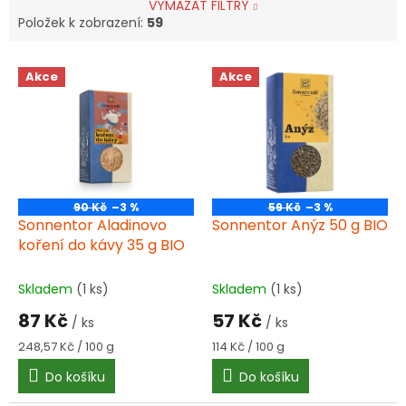
VYMAZAT FILTRY
Položek k zobrazení:
59
V
Akce
Akce
ý
p
i
s
p
r
o
90 Kč
–3 %
59 Kč
–3 %
d
Sonnentor Aladinovo
Sonnentor Anýz 50 g BIO
u
koření do kávy 35 g BIO
k
t
Skladem
(1 ks)
Skladem
(1 ks)
ů
87 Kč
57 Kč
/ ks
/ ks
Měrná
Měrná
248,57 Kč / 100 g
114 Kč / 100 g
cena:
cena:
Do košíku
Do košíku