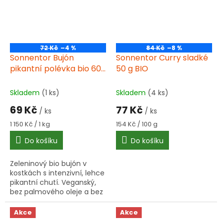
72 Kč
–4 %
84 Kč
–8 %
Sonnentor Bujón
Sonnentor Curry sladké
pikantní polévka bio 60
50 g BIO
g
Skladem
(1 ks)
Skladem
(4 ks)
69 Kč
77 Kč
/ ks
/ ks
Měrná
Měrná
1 150 Kč / 1 kg
154 Kč / 100 g
cena:
cena:
Do košíku
Do košíku
Zeleninový bio bujón v
kostkách s intenzivní, lehce
pikantní chutí. Veganský,
bez palmového oleje a bez
kvasnic. Balení obsahuje 6
kostek po 10 g, každá na 0,5
Akce
Akce
l vody....