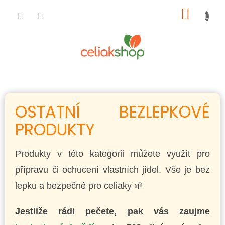
Přejít
NÁKUP
na
obsah
KOŠÍK
OSTATNÍ BEZLEPKOVÉ
PRODUKTY
Produkty v této kategorii můžete využít pro
přípravu či ochucení vlastních jídel. Vše je bez
lepku a bezpečné pro celiaky 🌱
Jestliže rádi pečete, pak vás zaujme