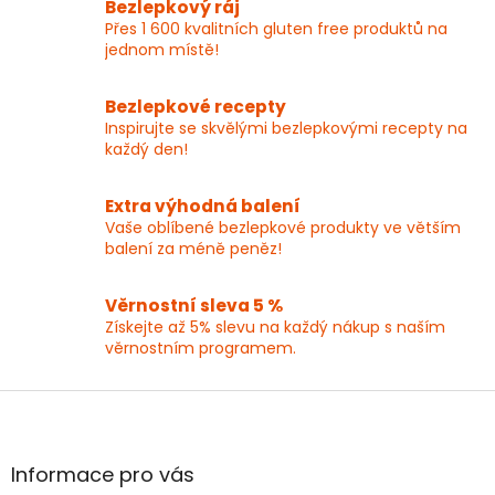
Bezlepkový ráj
á
c
Přes 1 600 kvalitních gluten free produktů na
n
í
í
jednom místě!
p
r
v
Bezlepkové recepty
k
Inspirujte se skvělými bezlepkovými recepty na
y
každý den!
v
ý
p
Extra výhodná balení
i
Vaše oblíbené bezlepkové produkty ve větším
s
balení za méně peněz!
u
Věrnostní sleva 5 %
Získejte až 5% slevu na každý nákup s naším
věrnostním programem.
Z
á
p
a
Informace pro vás