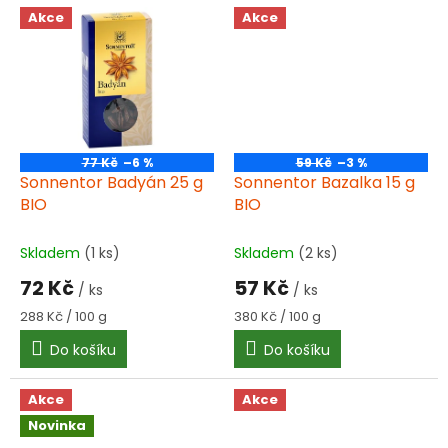
Akce
Akce
77 Kč
–6 %
59 Kč
–3 %
Sonnentor Badyán 25 g
Sonnentor Bazalka 15 g
BIO
BIO
Skladem
(1 ks)
Skladem
(2 ks)
72 Kč
57 Kč
/ ks
/ ks
Měrná
Měrná
288 Kč / 100 g
380 Kč / 100 g
cena:
cena:
Do košíku
Do košíku
Akce
Akce
Novinka