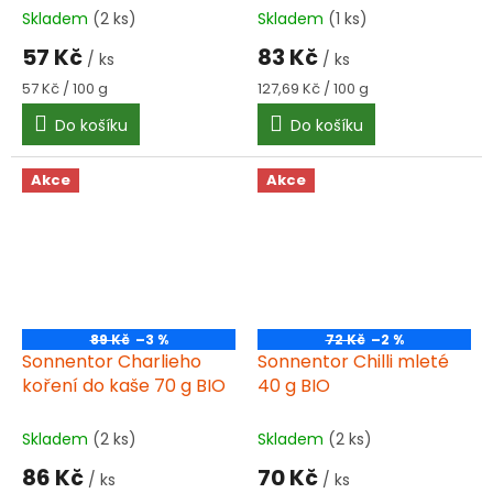
Skladem
(2 ks)
Skladem
(1 ks)
57 Kč
83 Kč
/ ks
/ ks
Měrná
Měrná
57 Kč / 100 g
127,69 Kč / 100 g
cena:
cena:
Do košíku
Do košíku
Akce
Akce
89 Kč
–3 %
72 Kč
–2 %
Sonnentor Charlieho
Sonnentor Chilli mleté
koření do kaše 70 g BIO
40 g BIO
Skladem
(2 ks)
Skladem
(2 ks)
86 Kč
70 Kč
/ ks
/ ks