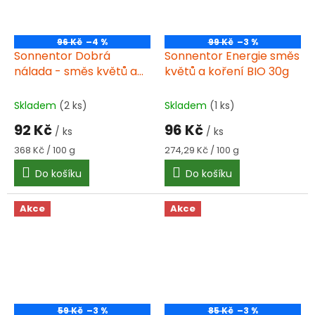
96 Kč
–4 %
99 Kč
–3 %
Sonnentor Dobrá
Sonnentor Energie směs
nálada - směs květů a
květů a koření BIO 30g
koření 25 g BIO
Skladem
(2 ks)
Skladem
(1 ks)
92 Kč
96 Kč
/ ks
/ ks
Měrná
Měrná
368 Kč / 100 g
274,29 Kč / 100 g
cena:
cena:
Do košíku
Do košíku
Akce
Akce
59 Kč
–3 %
85 Kč
–3 %