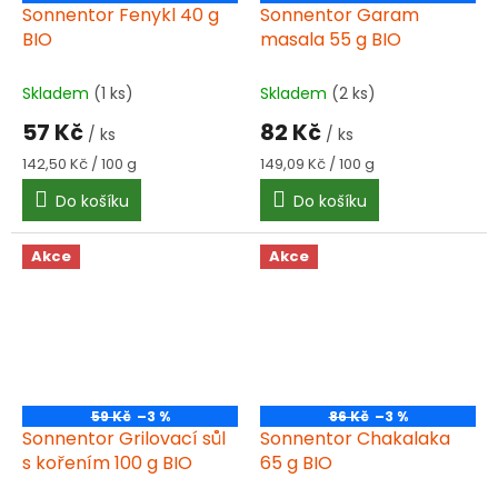
Sonnentor Fenykl 40 g
Sonnentor Garam
BIO
masala 55 g BIO
Skladem
(1 ks)
Skladem
(2 ks)
57 Kč
82 Kč
/ ks
/ ks
Měrná
Měrná
142,50 Kč / 100 g
149,09 Kč / 100 g
cena:
cena:
Do košíku
Do košíku
Akce
Akce
59 Kč
–3 %
86 Kč
–3 %
Sonnentor Grilovací sůl
Sonnentor Chakalaka
s kořením 100 g BIO
65 g BIO