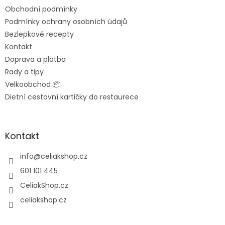
t
Obchodní podmínky
í
Podmínky ochrany osobních údajů
Bezlepkové recepty
Kontakt
Doprava a platba
Rady a tipy
Velkoobchod 📦
Dietní cestovní kartičky do restaurece
Kontakt
info
@
celiakshop.cz
601 101 445
CeliakShop.cz
celiakshop.cz