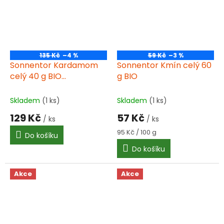
135 Kč
–4 %
59 Kč
–3 %
Sonnentor Kardamom
Sonnentor Kmín celý 60
celý 40 g BIO
g BIO
sonnenotor
Skladem
(1 ks)
Skladem
(1 ks)
129 Kč
57 Kč
/ ks
/ ks
Měrná
95 Kč / 100 g
Do košíku
cena:
Do košíku
Akce
Akce