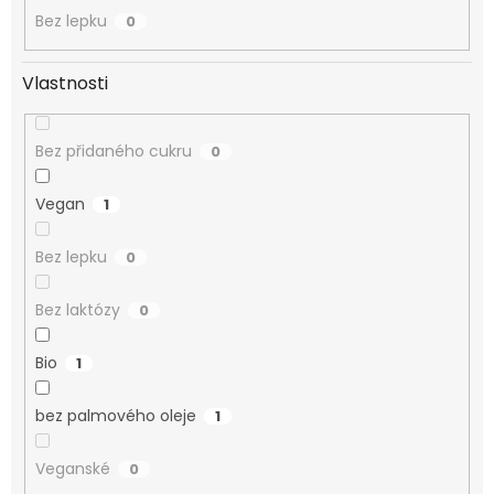
Bez lepku
0
Vlastnosti
Bez přidaného cukru
0
Vegan
1
Bez lepku
0
Bez laktózy
0
Bio
1
bez palmového oleje
1
Veganské
0