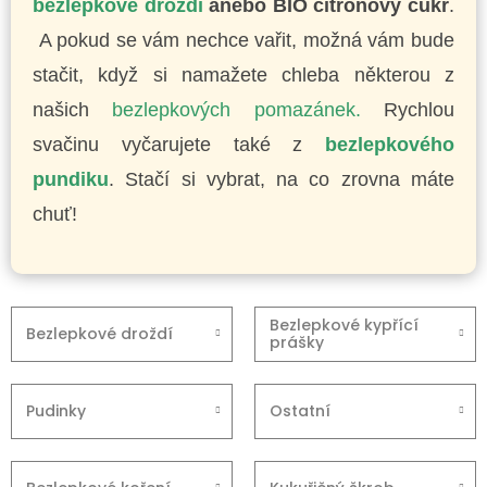
bezlepkové droždí
anebo BIO citrónový cukr
.
A pokud se vám nechce vařit, možná vám bude
stačit, když si namažete chleba některou z
našich
bezlepkových pomazánek.
Rychlou
svačinu vyčarujete také z
bezlepkového
pundiku
. Stačí si vybrat, na co zrovna máte
chuť!
Bezlepkové kypřící
Bezlepkové droždí
prášky
Pudinky
Ostatní