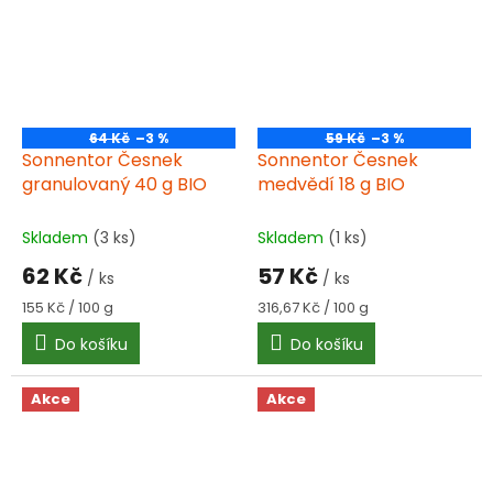
64 Kč
–3 %
59 Kč
–3 %
Sonnentor Česnek
Sonnentor Česnek
granulovaný 40 g BIO
medvědí 18 g BIO
Skladem
(3 ks)
Skladem
(1 ks)
62 Kč
57 Kč
/ ks
/ ks
Měrná
Měrná
155 Kč / 100 g
316,67 Kč / 100 g
cena:
cena:
Do košíku
Do košíku
Akce
Akce