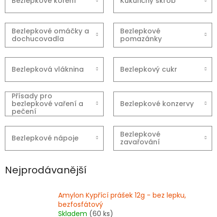
Bezlepkové koření
Kukuřičný škrob
Bezlepkové omáčky a
Bezlepkové
dochucovadla
pomazánky
Bezlepková vláknina
Bezlepkový cukr
Přísady pro
bezlepkové vaření a
Bezlepkové konzervy
pečení
Bezlepkové
Bezlepkové nápoje
zavařování
Nejprodávanější
Amylon Kypřící prášek 12g - bez lepku,
bezfosfátový
Skladem
(60 ks)