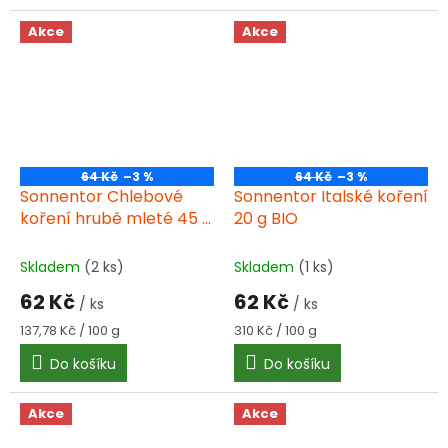
Akce
Akce
64 Kč
–3 %
64 Kč
–3 %
Sonnentor Chlebové
Sonnentor Italské koření
koření hrubě mleté 45 g
20 g BIO
BIO
Skladem
(2 ks)
Skladem
(1 ks)
62 Kč
62 Kč
/ ks
/ ks
Měrná
Měrná
137,78 Kč / 100 g
310 Kč / 100 g
cena:
cena:
Do košíku
Do košíku
Akce
Akce