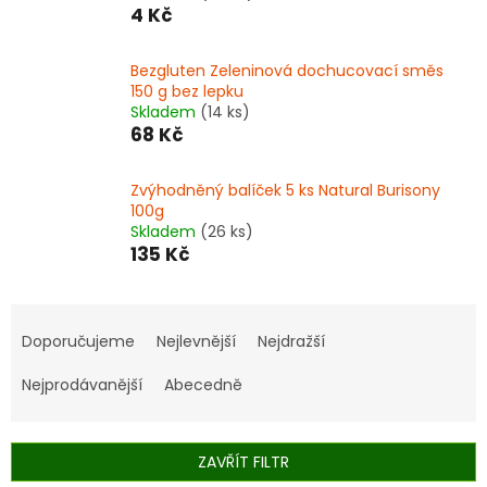
4 Kč
Bezgluten Zeleninová dochucovací směs
150 g bez lepku
Skladem
(14 ks)
68 Kč
Zvýhodněný balíček 5 ks Natural Burisony
100g
Skladem
(26 ks)
135 Kč
Ř
a
Doporučujeme
Nejlevnější
Nejdražší
z
e
Nejprodávanější
Abecedně
n
í
p
ZAVŘÍT FILTR
r