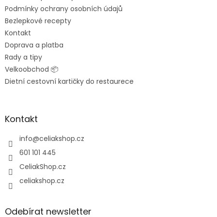
í
Podmínky ochrany osobních údajů
Bezlepkové recepty
Kontakt
Doprava a platba
Rady a tipy
Velkoobchod 📦
Dietní cestovní kartičky do restaurece
Kontakt
info
@
celiakshop.cz
601 101 445
CeliakShop.cz
celiakshop.cz
Odebírat newsletter