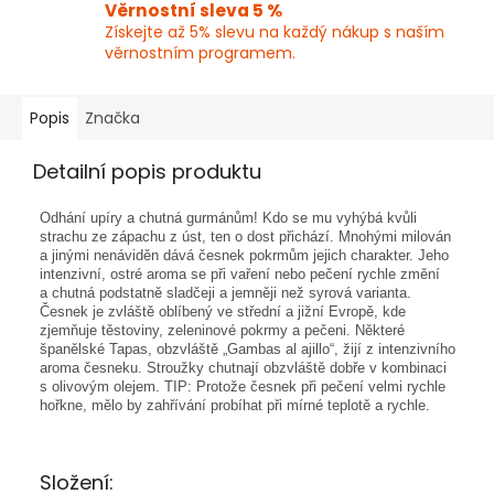
Věrnostní sleva 5 %
Získejte až 5% slevu na každý nákup s naším
věrnostním programem.
Popis
Značka
Detailní popis produktu
Odhání upíry a chutná gurmánům! Kdo se mu vyhýbá kvůli
strachu ze zápachu z úst, ten o dost přichází. Mnohými milován
a jinými nenáviděn dává česnek pokrmům jejich charakter. Jeho
intenzivní, ostré aroma se při vaření nebo pečení rychle změní
a chutná podstatně sladčeji a jemněji než syrová varianta.
Česnek je zvláště oblíbený ve střední a jižní Evropě, kde
zjemňuje těstoviny, zeleninové pokrmy a pečeni. Některé
španělské Tapas, obzvláště „Gambas al ajillo“, žijí z intenzivního
aroma česneku. Stroužky chutnají obzvláště dobře v kombinaci
s olivovým olejem. TIP: Protože česnek při pečení velmi rychle
hořkne, mělo by zahřívání probíhat při mírné teplotě a rychle.
Složení: