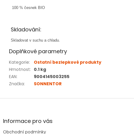
100 % česnek BIO
Skladování:
Skladovat v suchu a chladu.
Doplňkové parametry
Kategorie
:
Ostatní bezlepkové produkty
Hmotnost
:
0.1 kg
EAN
:
9004145003255
Značka
:
SONNENTOR
Z
á
p
a
Informace pro vás
t
Obchodní podmínky