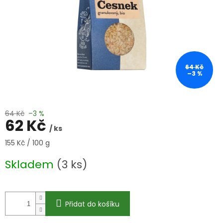
64 Kč
–3 %
64 Kč
–3 %
62 Kč
/ ks
Měrná
155 Kč / 100 g
cena:
Skladem
(3 ks)
Přidat do košíku