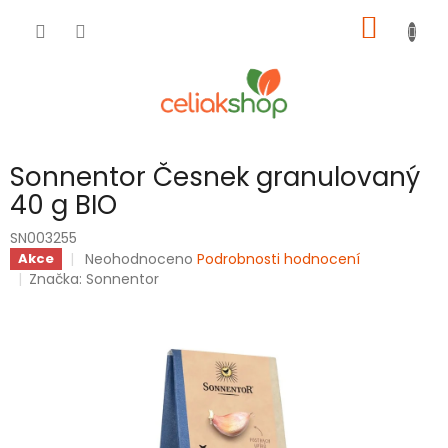
Přejít
NÁKUP
na
obsah
KOŠÍK
Sonnentor Česnek granulovaný
40 g BIO
SN003255
Průměrné
Neohodnoceno
Podrobnosti hodnocení
Akce
hodnocení
Značka:
Sonnentor
produktu
je
0,0
z
5
hvězdiček.