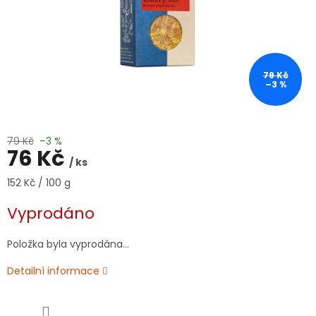
79 Kč
–3 %
79 Kč
–3 %
76 Kč
/ ks
Měrná
152 Kč / 100 g
cena:
Vyprodáno
Položka byla vyprodána…
Detailní informace