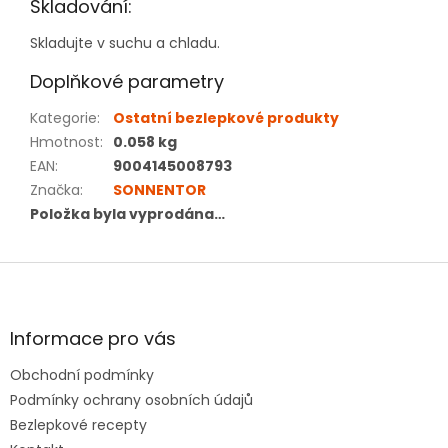
Skladování:
Skladujte v suchu a chladu.
Doplňkové parametry
Kategorie
:
Ostatní bezlepkové produkty
Hmotnost
:
0.058 kg
EAN
:
9004145008793
Značka
:
SONNENTOR
Položka byla vyprodána…
Z
á
p
a
Informace pro vás
t
Obchodní podmínky
í
Podmínky ochrany osobních údajů
Bezlepkové recepty