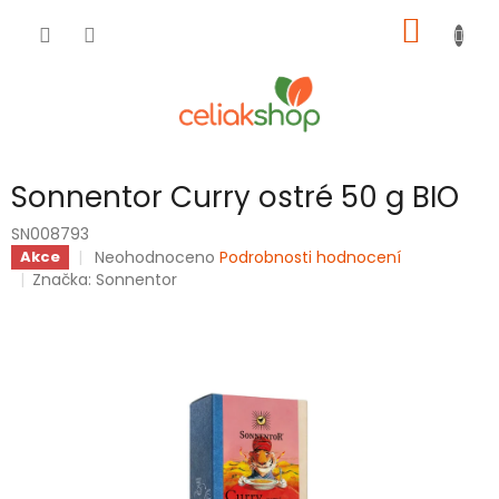
Přejít
NÁKUP
na
obsah
KOŠÍK
Sonnentor Curry ostré 50 g BIO
SN008793
Průměrné
Neohodnoceno
Podrobnosti hodnocení
Akce
hodnocení
Značka:
Sonnentor
produktu
je
0,0
z
5
hvězdiček.