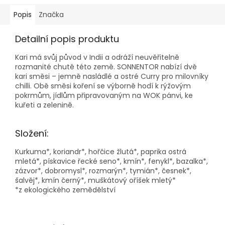
Popis
Značka
Detailní popis produktu
Kari má svůj původ v Indii a odráží neuvěřitelně
rozmanité chutě této země. SONNENTOR nabízí dvě
kari směsi – jemně nasládlé a ostré Curry pro milovníky
chilli. Obě směsi koření se výborně hodí k rýžovým
pokrmům, jídlům připravovaným na WOK pánvi, ke
kuřeti a zelenině.
Složení:
Kurkuma*, koriandr*, hořčice žlutá*, paprika ostrá
mletá*, pískavice řecké seno*, kmín*, fenykl*, bazalka*,
zázvor*, dobromysl*, rozmarýn*, tymián*, česnek*,
šalvěj*, kmín černý*, muškátový oříšek mletý*
*z ekologického zemědělství