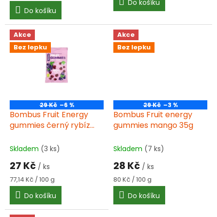
cena:
Do košíku
z
Do košíku
5
hvězdiček.
Akce
Akce
Bez lepku
Bez lepku
29 Kč
–6 %
29 Kč
–3 %
Bombus Fruit Energy
Bombus Fruit energy
gummies černý rybíz
gummies mango 35g
35g
Skladem
(3 ks)
Skladem
(7 ks)
27 Kč
28 Kč
/ ks
/ ks
Měrná
Měrná
77,14 Kč / 100 g
80 Kč / 100 g
cena:
cena:
Do košíku
Do košíku