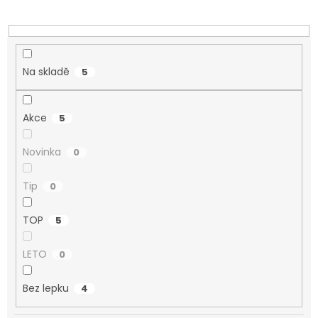
ů
Na skladě
5
Akce
5
Novinka
0
Tip
0
TOP
5
LETO
0
Bez lepku
4