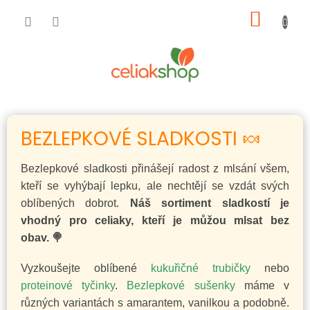
Přejít
NÁKUP
na
obsah
KOŠÍK
BEZLEPKOVÉ SLADKOSTI 🍬
Bezlepkové sladkosti přinášejí radost z mlsání všem,
kteří se vyhýbají lepku, ale nechtějí se vzdát svých
oblíbených dobrot.
Náš sortiment sladkostí je
vhodný pro celiaky, kteří je můžou mlsat bez
obav. 🍭
Vyzkoušejte oblíbené
kukuřičné trubičky
nebo
proteinové tyčinky
.
Bezlepkové sušenky
máme v
různých variantách s amarantem, vanilkou a podobně.