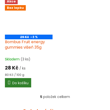
Akce
Bez lepku
29 Kč
–3 %
Bombus Fruit energy
gummies višeň 35g
Skladem
(3 ks)
28 Kč
/ ks
Měrná
80 Kč / 100 g
cena:
Do košíku
5
položek celkem
O
v
l