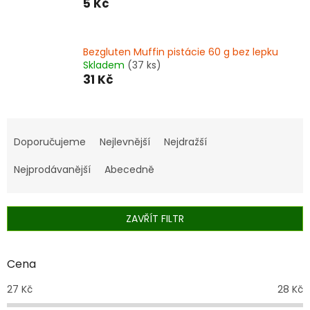
5 Kč
Bezgluten Muffin pistácie 60 g bez lepku
Skladem
(37 ks)
31 Kč
Ř
a
Doporučujeme
Nejlevnější
Nejdražší
z
e
Nejprodávanější
Abecedně
n
í
p
ZAVŘÍT FILTR
r
o
d
Cena
u
27
Kč
28
Kč
k
t