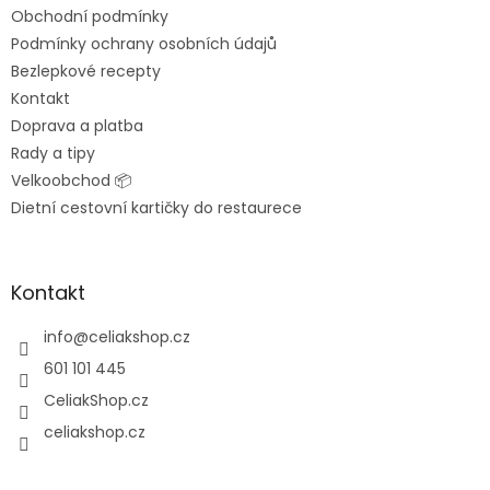
t
Obchodní podmínky
í
Podmínky ochrany osobních údajů
Bezlepkové recepty
Kontakt
Doprava a platba
Rady a tipy
Velkoobchod 📦
Dietní cestovní kartičky do restaurece
Kontakt
info
@
celiakshop.cz
601 101 445
CeliakShop.cz
celiakshop.cz