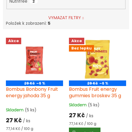
Nutrifree
2
VYMAZAT FILTRY
Položek k zobrazení:
5
V
Akce
Akce
ý
Bez lepku
p
i
s
p
r
o
29 Kč
–6 %
29 Kč
–6 %
d
Bombus Bonbony Fruit
Bombus Fruit energy
u
energy jahoda 35 g
gummies broskev 35 g
k
Skladem
(5 ks)
Průměrné
t
Skladem
(5 ks)
hodnocení
27 Kč
ů
/ ks
produktu
27 Kč
/ ks
je
Měrná
77,14 Kč / 100 g
5,0
Měrná
cena:
77,14 Kč / 100 g