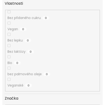
Vlastnosti
Bez přidaného cukru
0
Vegan
0
Bez lepku
0
Bez laktózy
0
Bio
0
bez palmového oleje
0
Veganské
0
Značka