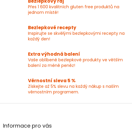
Bezlepkový ráj
á
Přes 1 600 kvalitních gluten free produktů na
d
jednom místě!
a
c
í
Bezlepkové recepty
p
Inspirujte se skvělými bezlepkovými recepty na
r
každý den!
v
k
y
Extra výhodná balení
v
Vaše oblíbené bezlepkové produkty ve větším
ý
balení za méně peněz!
p
i
Věrnostní sleva 5 %
s
Získejte až 5% slevu na každý nákup s naším
u
věrnostním programem.
Z
á
p
a
Informace pro vás